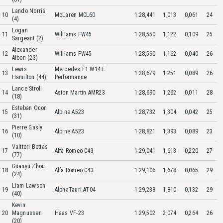
Lando Norris
10
McLaren MCL60
1:28,441
1,013
0,061
24
(4)
Logan
11
Williams FW45
1:28,550
1,122
0,109
25
Sargeant (2)
Alexander
12
Williams FW45
1:28,590
1,162
0,040
26
Albon (23)
Lewis
Mercedes F1 W14 E
13
1:28,679
1,251
0,089
26
Hamilton (44)
Performance
Lance Stroll
14
Aston Martin AMR23
1:28,690
1,262
0,011
28
(18)
Esteban Ocon
15
Alpine A523
1:28,732
1,304
0,042
25
(31)
Pierre Gasly
16
Alpine A523
1:28,821
1,393
0,089
23
(10)
Valtteri Bottas
17
Alfa Romeo C43
1:29,041
1,613
0,220
27
(77)
Guanyu Zhou
18
Alfa Romeo C43
1:29,106
1,678
0,065
29
(24)
Liam Lawson
19
AlphaTauri AT04
1:29,238
1,810
0,132
29
(40)
Kevin
20
Magnussen
Haas VF-23
1:29,502
2,074
0,264
26
(20)