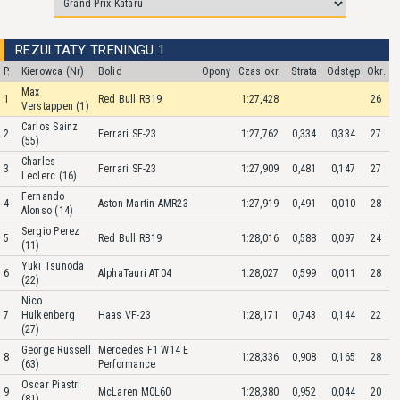
REZULTATY TRENINGU 1
P.
Kierowca (Nr)
Bolid
Opony
Czas okr.
Strata
Odstęp
Okr.
Max
1
Red Bull RB19
1:27,428
26
Verstappen (1)
Carlos Sainz
2
Ferrari SF-23
1:27,762
0,334
0,334
27
(55)
Charles
3
Ferrari SF-23
1:27,909
0,481
0,147
27
Leclerc (16)
Fernando
4
Aston Martin AMR23
1:27,919
0,491
0,010
28
Alonso (14)
Sergio Perez
5
Red Bull RB19
1:28,016
0,588
0,097
24
(11)
Yuki Tsunoda
6
AlphaTauri AT04
1:28,027
0,599
0,011
28
(22)
Nico
7
Hulkenberg
Haas VF-23
1:28,171
0,743
0,144
22
(27)
George Russell
Mercedes F1 W14 E
8
1:28,336
0,908
0,165
28
(63)
Performance
Oscar Piastri
9
McLaren MCL60
1:28,380
0,952
0,044
20
(81)