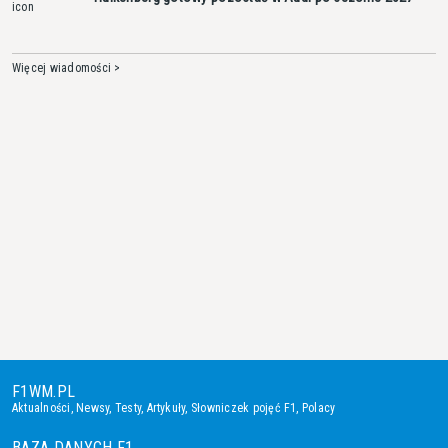
Więcej wiadomości >
F1WM.PL
Aktualności
,
Newsy
,
Testy
,
Artykuły
,
Słowniczek pojęć F1
,
Polacy
BAZA DANYCH F1