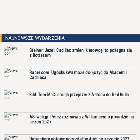
NAJNOWSZE WYDARZENIA
Steiner: Jeżeli Cadillac zmieni kierowcę, to pożegna się
z Bottasem
Racer.com: Ugochukwu może dołączyć do Akademii
Cadillaca
Bild: Tom McCullough przejdzie z Astona do Red Bulla
AS-web.jp: Perez rozmawia z Williamsem o posadzie na
sezon 2027
Hulkenberg gotowy pozostać w Audi po sezonie 2027