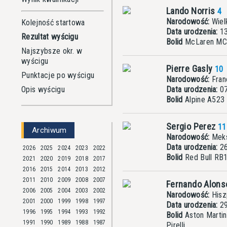
Lando Norris
4
Narodowość:
Wielk
Kolejność startowa
Data urodzenia:
13
Rezultat wyścigu
Bolid
McLaren M
Najszybsze okr. w
wyścigu
Pierre Gasly
10
Punktacje po wyścigu
Narodowość:
Fran
Opis wyścigu
Data urodzenia:
07
Bolid
Alpine A523
Sergio Perez
11
Archiwum
Narodowość:
Mek
Data urodzenia:
26
2026
2025
2024
2023
2022
Bolid
Red Bull RB
2021
2020
2019
2018
2017
2016
2015
2014
2013
2012
2011
2010
2009
2008
2007
Fernando Alon
2006
2005
2004
2003
2002
Narodowość:
Hisz
2001
2000
1999
1998
1997
Data urodzenia:
29
1996
1995
1994
1993
1992
Bolid
Aston Mart
1991
1990
1989
1988
1987
Pirelli