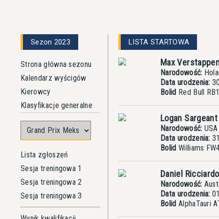
Sezon 2023
LISTA STARTOWA
Max Verstappe
Strona główna sezonu
Narodowość:
Hola
Kalendarz wyścigów
Data urodzenia:
30
Kierowcy
Bolid
Red Bull RB
Klasyfikacje generalne
Logan Sargean
Narodowość:
USA
Data urodzenia:
31
Bolid
Williams FW
Lista zgłoszeń
Sesja treningowa 1
Daniel Ricciard
Sesja treningowa 2
Narodowość:
Austr
Data urodzenia:
01
Sesja treningowa 3
Bolid
AlphaTauri 
Wynik kwalifikacji