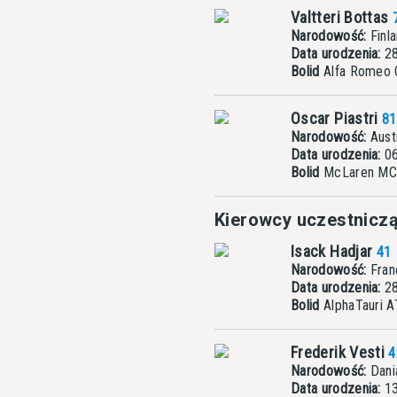
Valtteri Bottas
Narodowość:
Finla
Data urodzenia:
28
Bolid
Alfa Romeo
Oscar Piastri
81
Narodowość:
Austr
Data urodzenia:
06
Bolid
McLaren M
Kierowcy uczestniczą
Isack Hadjar
41
Narodowość:
Fran
Data urodzenia:
28
Bolid
AlphaTauri 
Frederik Vesti
4
Narodowość:
Dani
Data urodzenia:
13