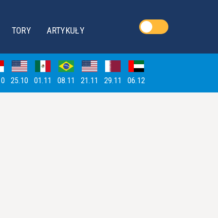
TORY
ARTYKUŁY
10
25.10
01.11
08.11
21.11
29.11
06.12