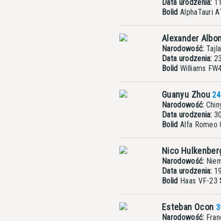
Data urodzenia:
11
Bolid
AlphaTauri 
Alexander Albo
Narodowość:
Tajla
Data urodzenia:
23
Bolid
Williams FW
Guanyu Zhou
24
Narodowość:
Chin
Data urodzenia:
30
Bolid
Alfa Romeo
Nico Hulkenbe
Narodowość:
Nie
Data urodzenia:
19
Bolid
Haas VF-23
Esteban Ocon
3
Narodowość:
Fran