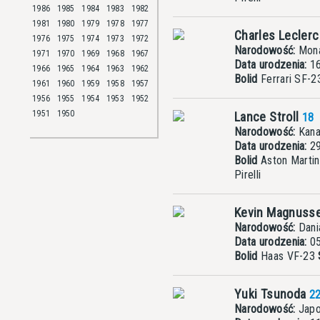
1986
1985
1984
1983
1982
1981
1980
1979
1978
1977
Charles Lecler
1976
1975
1974
1973
1972
Narodowość:
Mon
1971
1970
1969
1968
1967
Data urodzenia:
16
1966
1965
1964
1963
1962
Bolid
Ferrari SF-
1961
1960
1959
1958
1957
1956
1955
1954
1953
1952
1951
1950
Lance Stroll
18
Narodowość:
Kana
Data urodzenia:
29
Bolid
Aston Mart
Pirelli
Kevin Magnuss
Narodowość:
Dani
Data urodzenia:
05
Bolid
Haas VF-23
Yuki Tsunoda
2
Narodowość:
Japo