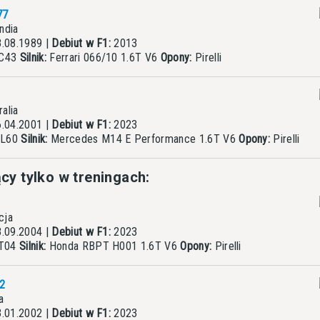
77
ndia
.08.1989 |
Debiut w F1:
2013
 C43
Silnik:
Ferrari 066/10 1.6T V6
Opony:
Pirelli
alia
.04.2001 |
Debiut w F1:
2023
CL60
Silnik:
Mercedes M14 E Performance 1.6T V6
Opony:
Pirelli
cy tylko w treningach:
cja
.09.2004 |
Debiut w F1:
2023
AT04
Silnik:
Honda RBPT H001 1.6T V6
Opony:
Pirelli
2
a
.01.2002 |
Debiut w F1:
2023