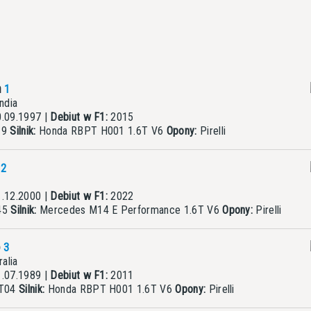
n
1
ndia
.09.1997 |
Debiut w F1:
2015
19
Silnik:
Honda RBPT H001 1.6T V6
Opony:
Pirelli
t
2
.12.2000 |
Debiut w F1:
2022
45
Silnik:
Mercedes M14 E Performance 1.6T V6
Opony:
Pirelli
o
3
alia
.07.1989 |
Debiut w F1:
2011
AT04
Silnik:
Honda RBPT H001 1.6T V6
Opony:
Pirelli