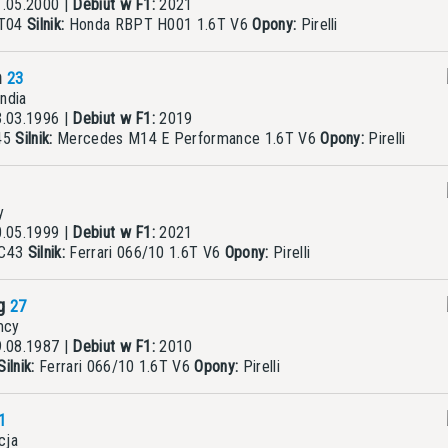
.05.2000 |
Debiut w F1:
2021
AT04
Silnik:
Honda RBPT H001 1.6T V6
Opony:
Pirelli
n
23
ndia
.03.1996 |
Debiut w F1:
2019
45
Silnik:
Mercedes M14 E Performance 1.6T V6
Opony:
Pirelli
y
.05.1999 |
Debiut w F1:
2021
 C43
Silnik:
Ferrari 066/10 1.6T V6
Opony:
Pirelli
rg
27
mcy
.08.1987 |
Debiut w F1:
2010
Silnik:
Ferrari 066/10 1.6T V6
Opony:
Pirelli
1
cja