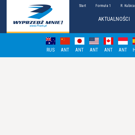
Start
Formuła 1
R. Kubica
AKTUALNOŚCI
RUS
ANT
ANT
ANT
ANT
ANT