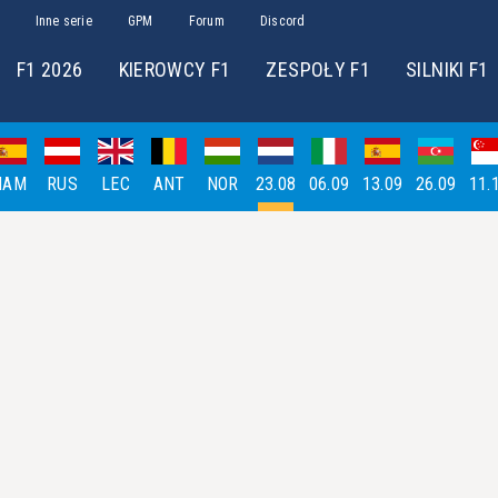
Inne serie
GPM
Forum
Discord
F1 2026
KIEROWCY F1
ZESPOŁY F1
SILNIKI F1
HAM
RUS
LEC
ANT
NOR
23.08
06.09
13.09
26.09
11.