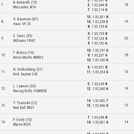
3.
1:33,501
6
A. Antonelli (12)
7.
18
5.
1:33,044
6
Mercedes W16
7.
1:33,114
6
13.
1:33,921
8
O. Bearman (87)
8.
19
10.
1:33,238
5
Haas VF-25
8.
1:33,139
6
9.
1:33,739
8
C. Sainz (55)
9.
20
7.
1:33,124
6
Williams FW47
9.
1:33,150
6
10.
1:33,741
6
F. Alonso (14)
10.
18
9.
1:33,237
6
Aston Martin AMR25
10.
1:33,160
6
6.
1:33,551
8
N. Hulkenberg (27)
11.
14
11.
1:33,334
6
Kick Sauber C45
.
5.
1:33,549
8
L. Lawson (30)
12.
14
12.
1:33,360
6
Racing Bulls VCARB02
.
14.
1:33,935
7
Y. Tsunoda (22)
13.
13
13.
1:33,466
6
Red Bull RB21
.
7.
1:33,599
8
P. Gasly (10)
14.
14
14.
1:33,651
6
Alpine A525
.