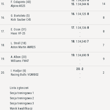
15.
1:34,039
8
F. Colapinto (43)
15.
14
15.
1:34,044
6
Alpine A525
.
16.
1:34,125
8
G. Bortoleto (5)
16.
8
.
Kick Sauber C45
.
17.
1:34,136
8
E. Ocon (31)
17.
8
.
Haas VF-25
.
18.
1:34,540
7
L. Stroll (18)
18.
7
.
Aston Martin AMR25
.
19.
1:34,690
9
A. Albon (23)
19.
9
.
Williams FW47
.
20.
-
2
I. Hadjar (6)
20.
2
.
Racing Bulls VCARB02
.
Lista zgłoszeń
Sesja treningowa 1
Sesja treningowa 2
Sesja treningowa 3
Wynik kwalifikacji