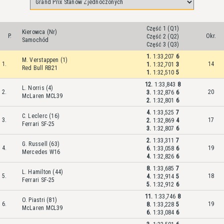
Część 1 (Q1)
Kierowca (Nr)
P.
Okr.
Część 2 (Q2)
Samochód
Część 3 (Q3)
1.
1:33,207
6
M. Verstappen (1)
1.
14
1.
1:32,701
3
Red Bull RB21
1.
1:32,510
5
12.
1:33,843
8
L. Norris (4)
2.
20
3.
1:32,876
6
McLaren MCL39
2.
1:32,801
6
4.
1:33,525
7
C. Leclerc (16)
3.
17
2.
1:32,869
4
Ferrari SF-25
3.
1:32,807
6
2.
1:33,311
7
G. Russell (63)
4.
19
6.
1:33,058
6
Mercedes W16
4.
1:32,826
6
8.
1:33,685
7
L. Hamilton (44)
5.
18
4.
1:32,914
5
Ferrari SF-25
5.
1:32,912
6
11.
1:33,746
8
O. Piastri (81)
6.
19
8.
1:33,228
5
McLaren MCL39
6.
1:33,084
6