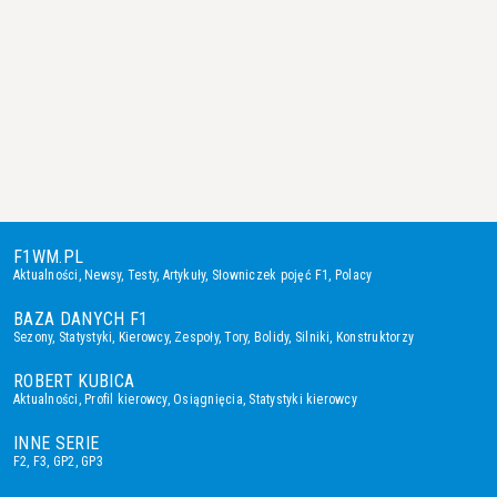
F1WM.PL
Aktualności
,
Newsy
,
Testy
,
Artykuły
,
Słowniczek pojęć F1
,
Polacy
BAZA DANYCH F1
Sezony
,
Statystyki
,
Kierowcy
,
Zespoły
,
Tory
,
Bolidy
,
Silniki
,
Konstruktorzy
ROBERT KUBICA
Aktualności
,
Profil kierowcy
,
Osiągnięcia
,
Statystyki kierowcy
INNE SERIE
F2
,
F3
,
GP2
,
GP3