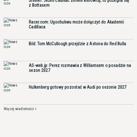
Steiner: Jeżeli Cadillac zmieni kierowcę, to pożegna się
z Bottasem
Racer.com: Ugochukwu może dołączyć do Akademii
Cadillaca
Bild: Tom McCullough przejdzie z Astona do Red Bulla
AS-web.jp: Perez rozmawia z Williamsem o posadzie na
sezon 2027
Hulkenberg gotowy pozostać w Audi po sezonie 2027
Więcej wiadomości >