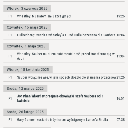
Wtorek
,
3 czerwca 2025
F1
Wheatley: Musiałem się uszczypnąć!
19:26
Czwartek
,
15 maja 2025
F1
Hulkenberg: Wiedza Wheatley'a z Red Bulla bezcenna dla Saubera
18:04
Czwartek
,
1 maja 2025
Wheatley: Sauber musi zmienić mentalność przed transformacją w
F1
11:04
Audi
Wtorek
,
15 kwietnia 2025
F1
Sauber wciąż nie wie, w jaki sposób doszło do złamania przepisów
21:26
Środa
,
12 marca 2025
Jonathan Wheatley przejmie obowiązki szefa Saubera od 1
F1
16:51
kwietnia
Środa
,
26 lutego 2025
F1
Gary Gannon zostanie inżynierem wyścigowym Lance'a Strolla
07:38