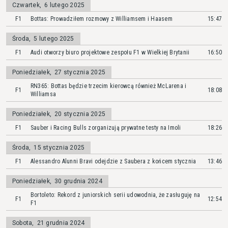
Czwartek
,
6 lutego 2025
F1
Bottas: Prowadziłem rozmowy z Williamsem i Haasem
15:47
Środa
,
5 lutego 2025
F1
Audi otworzy biuro projektowe zespołu F1 w Wielkiej Brytanii
16:50
Poniedziałek
,
27 stycznia 2025
RN365: Bottas będzie trzecim kierowcą również McLarena i
F1
18:08
Williamsa
Poniedziałek
,
20 stycznia 2025
F1
Sauber i Racing Bulls zorganizują prywatne testy na Imoli
18:26
Środa
,
15 stycznia 2025
F1
Alessandro Alunni Bravi odejdzie z Saubera z końcem stycznia
13:46
Poniedziałek
,
30 grudnia 2024
Bortoleto: Rekord z juniorskich serii udowodnia, że zasługuję na
F1
12:54
F1
Sobota
,
21 grudnia 2024