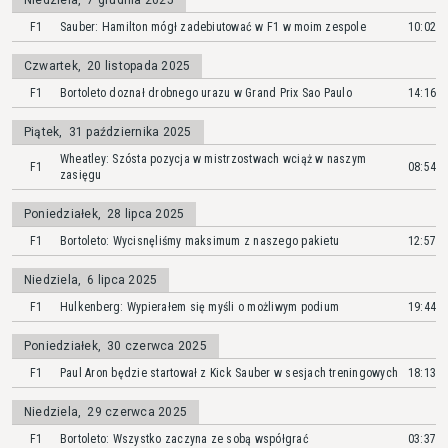
Niedziela
,
7 grudnia 2025
F1
Sauber: Hamilton mógł zadebiutować w F1 w moim zespole
10:02
Czwartek
,
20 listopada 2025
F1
Bortoleto doznał drobnego urazu w Grand Prix Sao Paulo
14:16
Piątek
,
31 października 2025
Wheatley: Szósta pozycja w mistrzostwach wciąż w naszym
F1
08:54
zasięgu
Poniedziałek
,
28 lipca 2025
F1
Bortoleto: Wycisnęliśmy maksimum z naszego pakietu
12:57
Niedziela
,
6 lipca 2025
F1
Hulkenberg: Wypierałem się myśli o możliwym podium
19:44
Poniedziałek
,
30 czerwca 2025
F1
Paul Aron będzie startował z Kick Sauber w sesjach treningowych
18:13
Niedziela
,
29 czerwca 2025
F1
Bortoleto: Wszystko zaczyna ze sobą współgrać
03:37