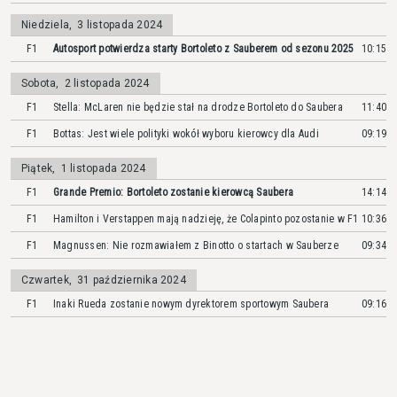
Niedziela
,
3 listopada 2024
F1
Autosport potwierdza starty Bortoleto z Sauberem od sezonu 2025
10:15
Sobota
,
2 listopada 2024
F1
Stella: McLaren nie będzie stał na drodze Bortoleto do Saubera
11:40
F1
Bottas: Jest wiele polityki wokół wyboru kierowcy dla Audi
09:19
Piątek
,
1 listopada 2024
F1
Grande Premio: Bortoleto zostanie kierowcą Saubera
14:14
F1
Hamilton i Verstappen mają nadzieję, że Colapinto pozostanie w F1
10:36
F1
Magnussen: Nie rozmawiałem z Binotto o startach w Sauberze
09:34
Czwartek
,
31 października 2024
F1
Inaki Rueda zostanie nowym dyrektorem sportowym Saubera
09:16