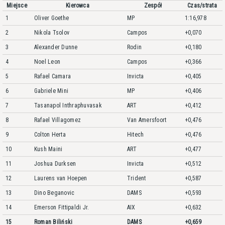
Miejsce
Kierowca
Zespół
Czas/strata
1
Oliver Goethe
MP
1:16,978
2
Nikola Tsolov
Campos
+0,070
3
Alexander Dunne
Rodin
+0,180
4
Noel Leon
Campos
+0,366
5
Rafael Camara
Invicta
+0,405
6
Gabriele Mini
MP
+0,406
7
Tasanapol Inthraphuvasak
ART
+0,412
8
Rafael Villagomez
Van Amersfoort
+0,476
9
Colton Herta
Hitech
+0,476
10
Kush Maini
ART
+0,477
11
Joshua Durksen
Invicta
+0,512
12
Laurens van Hoepen
Trident
+0,587
13
Dino Beganovic
DAMS
+0,593
14
Emerson Fittipaldi Jr.
AIX
+0,632
15
Roman Biliński
DAMS
+0,659