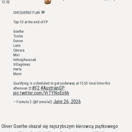
12:02
CHEQUERED FLAG 🏁
Top-10 at the end of FP
Goethe
Tsolov
Dunne
León
Câmara
Minì
Inthraphuvasak
Villagómez
Herta
Maini
Qualifying is scheduled to get underway at 15:55 local time this
#F2
#AustrianGP
afternoon ⏰
pic.twitter.com/VrTYNoEo6h
June 26, 2026
— Formula 2 (@Formula2)
Oliver Goethe okazał się najszybszym kierowcą piątkowego