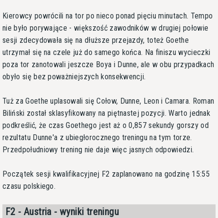
Kierowcy powrócili na tor po nieco ponad pięciu minutach. Tempo
nie było porywające - większość zawodników w drugiej połowie
sesji zdecydowała się na dłuższe przejazdy, toteż Goethe
utrzymał się na czele już do samego końca. Na finiszu wycieczki
poza tor zanotowali jeszcze Boya i Dunne, ale w obu przypadkach
obyło się bez poważniejszych konsekwencji.
Tuż za Goethe uplasowali się Cołow, Dunne, Leon i Camara. Roman
Biliński został sklasyfikowany na piętnastej pozycji. Warto jednak
podkreślić, że czas Goethego jest aż o 0,857 sekundy gorszy od
rezultatu Dunne'a z ubiegłorocznego treningu na tym torze.
Przedpołudniowy trening nie daje więc jasnych odpowiedzi.
Początek sesji kwalifikacyjnej F2 zaplanowano na godzinę 15:55
czasu polskiego.
F2 - Austria - wyniki treningu