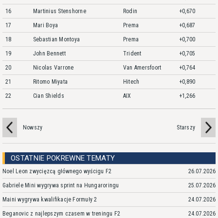
16
Martinius Stenshorne
Rodin
+0,670
17
Mari Boya
Prema
+0,687
18
Sebastian Montoya
Prema
+0,700
19
John Bennett
Trident
+0,705
20
Nicolas Varrone
Van Amersfoort
+0,764
21
Ritomo Miyata
Hitech
+0,890
22
Cian Shields
AIX
+1,266
Nowszy
Starszy
OSTATNIE POKREWNE TEMATY
Noel Leon zwycięzcą głównego wyścigu F2
26.07.2026
Gabriele Mini wygrywa sprint na Hungaroringu
25.07.2026
Maini wygrywa kwalifikacje Formuły 2
24.07.2026
Beganovic z najlepszym czasem w treningu F2
24.07.2026