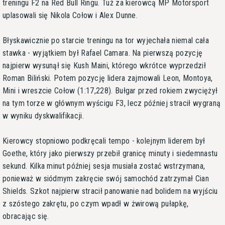
treningu F2 na Red Bull Ringu. Tuż za kierowcą MP Motorsport
uplasowali się Nikola Cołow i Alex Dunne.
Błyskawicznie po starcie treningu na tor wyjechała niemal cała
stawka - wyjątkiem był Rafael Camara. Na pierwszą pozycję
najpierw wysunął się Kush Maini, którego wkrótce wyprzedził
Roman Biliński. Potem pozycję lidera zajmowali Leon, Montoya,
Mini i wreszcie Cołow (1:17,228). Bułgar przed rokiem zwyciężył
na tym torze w głównym wyścigu F3, lecz później stracił wygraną
w wyniku dyskwalifikacji.
Kierowcy stopniowo podkręcali tempo - kolejnym liderem był
Goethe, który jako pierwszy przebił granicę minuty i siedemnastu
sekund. Kilka minut później sesja musiała zostać wstrzymana,
ponieważ w siódmym zakręcie swój samochód zatrzymał Cian
Shields. Szkot najpierw stracił panowanie nad bolidem na wyjściu
z szóstego zakrętu, po czym wpadł w żwirową pułapkę,
obracając się.