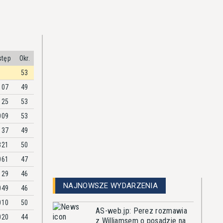
stęp
Okr.
53
107
49
125
53
009
53
137
49
321
50
061
47
129
46
NAJNOWSZE WYDARZENIA
049
46
010
50
AS-web.jp: Perez rozmawia
020
44
z Williamsem o posadzie na