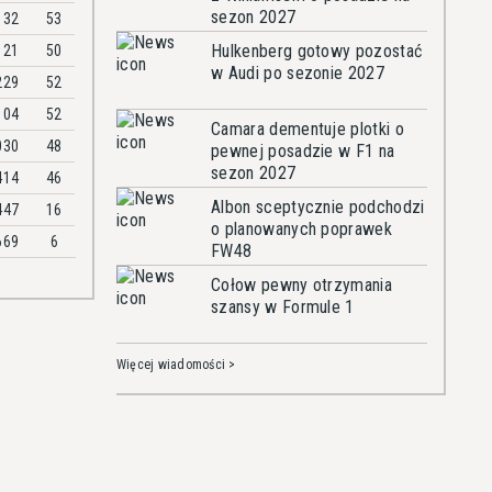
sezon 2027
132
53
Hulkenberg gotowy pozostać
121
50
w Audi po sezonie 2027
229
52
104
52
Camara dementuje plotki o
030
48
pewnej posadzie w F1 na
sezon 2027
414
46
Albon sceptycznie podchodzi
447
16
o planowanych poprawek
669
6
FW48
Cołow pewny otrzymania
szansy w Formule 1
Więcej wiadomości >