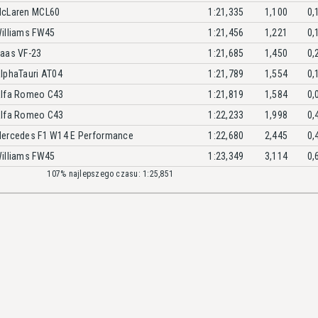
cLaren MCL60
1:21,335
1,100
0,
illiams FW45
1:21,456
1,221
0,
aas VF-23
1:21,685
1,450
0,
lphaTauri AT04
1:21,789
1,554
0,
lfa Romeo C43
1:21,819
1,584
0,
lfa Romeo C43
1:22,233
1,998
0,
ercedes F1 W14 E Performance
1:22,680
2,445
0,
illiams FW45
1:23,349
3,114
0,
107% najlepszego czasu: 1:25,851