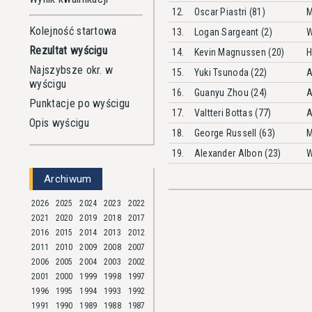
12.
Oscar Piastri (81)
M
Kolejność startowa
13.
Logan Sargeant (2)
W
Rezultat wyścigu
14.
Kevin Magnussen (20)
H
Najszybsze okr. w
15.
Yuki Tsunoda (22)
A
wyścigu
16.
Guanyu Zhou (24)
A
Punktacje po wyścigu
17.
Valtteri Bottas (77)
A
Opis wyścigu
18.
George Russell (63)
M
19.
Alexander Albon (23)
W
Archiwum
2026
2025
2024
2023
2022
2021
2020
2019
2018
2017
2016
2015
2014
2013
2012
2011
2010
2009
2008
2007
2006
2005
2004
2003
2002
2001
2000
1999
1998
1997
1996
1995
1994
1993
1992
1991
1990
1989
1988
1987