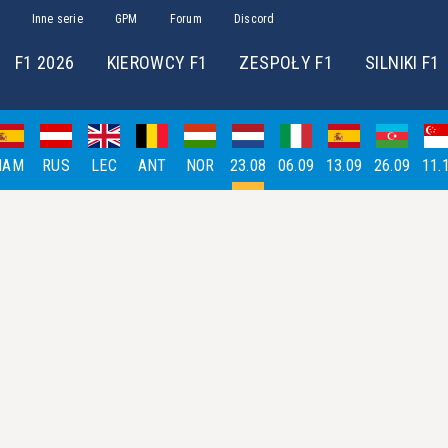
Inne serie
GPM
Forum
Discord
F1 2026
KIEROWCY F1
ZESPOŁY F1
SILNIKI F1
HAM
RUS
LEC
ANT
NOR
23.08
06.09
13.09
26.09
11.