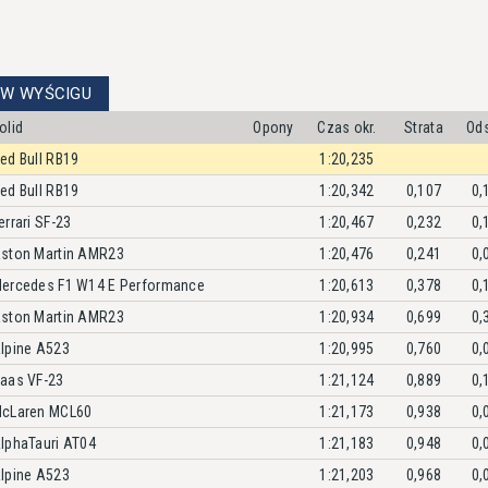
 W WYŚCIGU
olid
Opony
Czas okr.
Strata
Od
ed Bull RB19
1:20,235
ed Bull RB19
1:20,342
0,107
0,
errari SF-23
1:20,467
0,232
0,
ston Martin AMR23
1:20,476
0,241
0,
ercedes F1 W14 E Performance
1:20,613
0,378
0,
ston Martin AMR23
1:20,934
0,699
0,
lpine A523
1:20,995
0,760
0,
aas VF-23
1:21,124
0,889
0,
cLaren MCL60
1:21,173
0,938
0,
lphaTauri AT04
1:21,183
0,948
0,
lpine A523
1:21,203
0,968
0,