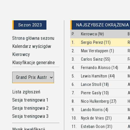
Sezon 2023
NAJSZYBSZE OKRĄŻENIA
P.
Kierowca (Nr)
B
Strona główna sezonu
1.
Sergio Perez (11)
R
Kalendarz wyścigów
2.
Max Verstappen (1)
R
Kierowcy
3.
Carlos Sainz (55)
F
Klasyfikacje generalne
4.
Fernando Alonso (14)
A
5.
Lewis Hamilton (44)
M
6.
Lance Stroll (18)
A
Lista zgłoszeń
7.
Pierre Gasly (10)
A
Sesja treningowa 1
8.
Nico Hulkenberg (27)
H
Sesja treningowa 2
9.
Lando Norris (4)
M
Sesja treningowa 3
10.
Nyck de Vries (21)
A
11.
Esteban Ocon (31)
A
Wynik kwalifikacji