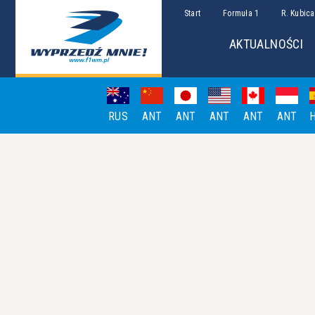
Start
Formuła 1
R. Kubica
AKTUALNOŚCI
RUS
ANT
ANT
ANT
ANT
ANT