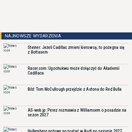
NAJNOWSZE WYDARZENIA
Steiner: Jeżeli Cadillac zmieni kierowcę, to pożegna się
z Bottasem
Racer.com: Ugochukwu może dołączyć do Akademii
Cadillaca
Bild: Tom McCullough przejdzie z Astona do Red Bulla
AS-web.jp: Perez rozmawia z Williamsem o posadzie na
sezon 2027
Hulkenberg gotowy pozostać w Audi po sezonie 2027