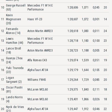
George Russell
Mercedes F1 W14 E
10
1:28,606
1,071
0,045
20
(63)
Performance
Kevin
11
Magnussen
Haas VF-23
1:28,607
1,072
0,001
14
(20)
Fernando
12
Aston Martin AMR23
1:28,618
1,083
0,011
24
Alonso (14)
Lewis
Mercedes F1 W14 E
13
1:28,718
1,183
0,100
23
Hamilton (44)
Performance
Lance Stroll
14
Aston Martin AMR23
1:28,723
1,188
0,005
24
(18)
Guanyu Zhou
15
Alfa Romeo C43
1:29,074
1,539
0,351
19
(24)
Yuki Tsunoda
16
AlphaTauri AT04
1:29,179
1,644
0,105
20
(22)
Logan
17
Williams FW45
1:29,264
1,729
0,085
20
Sargeant (2)
Oscar Piastri
18
McLaren MCL60
1:29,375
1,840
0,111
18
(81)
Lando Norris
19
McLaren MCL60
1:29,401
1,866
0,026
18
(4)
Nyck de Vries
20
AlphaTauri AT04
1:29,447
1,912
0,046
22
(21)