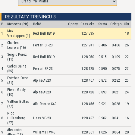
REZULTATY TRENINGU 3
P.
Kierowca (Nr)
Bolid
Opony
Czas okr.
Strata
Odstęp
Okr.
Max
1
Red Bull RB19
1:27,535
18
Verstappen (1)
Charles
2
Ferrari SF-23
1:27,941
0,406
0,406
26
Leclerc (16)
Sergio Perez
3
Red Bull RB19
1:28,050
0,515
0,109
22
(11)
Carlos Sainz
4
Ferrari SF-23
1:28,125
0,590
0,075
27
(55)
Esteban Ocon
5
Alpine A523
1:28,407
0,872
0,282
25
(31)
Pierre Gasly
6
Alpine A523
1:28,428
0,893
0,021
24
(10)
Valtteri Bottas
7
Alfa Romeo C43
1:28,456
0,921
0,028
19
(77)
Nico
8
Hulkenberg
Haas VF-23
1:28,497
0,962
0,041
16
(27)
Alexander
9
Williams FW45
1:28,561
1,026
0,064
20
Albon (23)