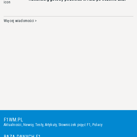
Więcej wiadomości >
F1WM.PL
Aktualności
,
Newsy
,
Testy
,
Artykuły
,
Słowniczek pojęć F1
,
Polacy
BAZA DANYCH F1