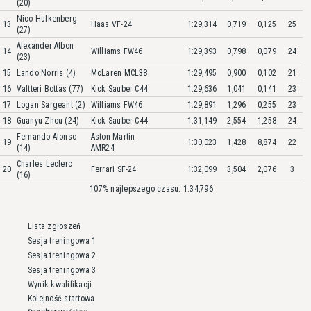
(20)
Nico Hulkenberg
13
Haas VF-24
1:29,314
0,719
0,125
25
(27)
Alexander Albon
14
Williams FW46
1:29,393
0,798
0,079
24
(23)
15
Lando Norris (4)
McLaren MCL38
1:29,495
0,900
0,102
21
16
Valtteri Bottas (77)
Kick Sauber C44
1:29,636
1,041
0,141
23
17
Logan Sargeant (2)
Williams FW46
1:29,891
1,296
0,255
23
18
Guanyu Zhou (24)
Kick Sauber C44
1:31,149
2,554
1,258
24
Fernando Alonso
Aston Martin
19
1:30,023
1,428
8,874
22
(14)
AMR24
Charles Leclerc
20
Ferrari SF-24
1:32,099
3,504
2,076
3
(16)
107% najlepszego czasu: 1:34,796
Lista zgłoszeń
Sesja treningowa 1
Sesja treningowa 2
Sesja treningowa 3
Wynik kwalifikacji
Kolejność startowa