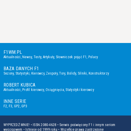
F1WM.PL
Aktualności
,
Newsy
,
Testy
,
Artykuły
,
Słowniczek pojęć F1
,
Polacy
BAZA DANYCH F1
Sezony
,
Statystyki
,
Kierowcy
,
Zespoły
,
Tory
,
Bolidy
,
Silniki
,
Konstruktorzy
ROBERT KUBICA
Aktualności
,
Profil kierowcy
,
Osiągnięcia
,
Statystyki kierowcy
INNE SERIE
F2
,
F3
,
GP2
,
GP3
WYPRZEDŹ MNIE! • ISSN 2080-4628 • Serwis poświęcony F1 i innym seriom
wyścigowym • Istnieje od 1999 roku • Wszelkie prawa zastrzeżone