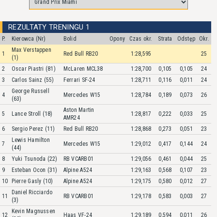
REZULTATY TRENINGU 1
P.
Kierowca (Nr)
Bolid
Opony
Czas okr.
Strata
Odstęp
Okr.
Max Verstappen
1
Red Bull RB20
1:28,595
25
(1)
2
Oscar Piastri (81)
McLaren MCL38
1:28,700
0,105
0,105
24
3
Carlos Sainz (55)
Ferrari SF-24
1:28,711
0,116
0,011
24
George Russell
4
Mercedes W15
1:28,784
0,189
0,073
26
(63)
Aston Martin
5
Lance Stroll (18)
1:28,817
0,222
0,033
25
AMR24
6
Sergio Perez (11)
Red Bull RB20
1:28,868
0,273
0,051
23
Lewis Hamilton
7
Mercedes W15
1:29,012
0,417
0,144
24
(44)
8
Yuki Tsunoda (22)
RB VCARB01
1:29,056
0,461
0,044
25
9
Esteban Ocon (31)
Alpine A524
1:29,163
0,568
0,107
23
10
Pierre Gasly (10)
Alpine A524
1:29,175
0,580
0,012
27
Daniel Ricciardo
11
RB VCARB01
1:29,178
0,583
0,003
27
(3)
Kevin Magnussen
12
Haas VF-24
1:29,189
0,594
0,011
26