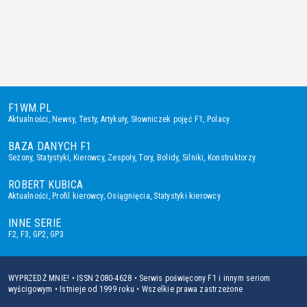
F1WM.PL
Aktualności
,
Newsy
,
Testy
,
Artykuły
,
Słowniczek pojęć F1
,
Polacy
BAZA DANYCH F1
Sezony
,
Statystyki
,
Kierowcy
,
Zespoły
,
Tory
,
Bolidy
,
Silniki
,
Konstruktorzy
ROBERT KUBICA
Aktualności
,
Profil kierowcy
,
Osiągnięcia
,
Statystyki kierowcy
INNE SERIE
F2
,
F3
,
GP2
,
GP3
WYPRZEDŹ MNIE! • ISSN 2080-4628 • Serwis poświęcony F1 i innym seriom
wyścigowym • Istnieje od 1999 roku • Wszelkie prawa zastrzeżone