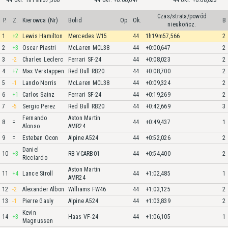
44 okr. 1h19m57,566
44 okr. +0:00,647
44 okr. +0:08,023
Czas/strata/powód
P.
Z.
Kierowca (Nr)
Bolid
Op.
Ok.
B
nieukończ.
1
+2
Lewis Hamilton
Mercedes W15
44
1h19m57,566
2
2
+3
Oscar Piastri
McLaren MCL38
44
+0:00,647
2
3
-2
Charles Leclerc
Ferrari SF-24
44
+0:08,023
2
4
+7
Max Verstappen
Red Bull RB20
44
+0:08,700
2
5
-1
Lando Norris
McLaren MCL38
44
+0:09,324
2
6
+1
Carlos Sainz
Ferrari SF-24
44
+0:19,269
2
7
-5
Sergio Perez
Red Bull RB20
44
+0:42,669
3
Fernando
Aston Martin
8
=
44
+0:49,437
1
Alonso
AMR24
9
=
Esteban Ocon
Alpine A524
44
+0:52,026
2
Daniel
10
+3
RB VCARB01
44
+0:54,400
2
Ricciardo
Aston Martin
11
+4
Lance Stroll
44
+1:02,485
1
AMR24
12
-2
Alexander Albon
Williams FW46
44
+1:03,125
2
13
-1
Pierre Gasly
Alpine A524
44
+1:03,839
2
Kevin
14
+3
Haas VF-24
44
+1:06,105
1
Magnussen