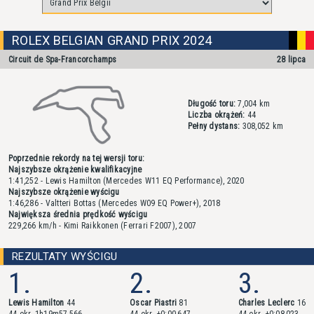
ROLEX BELGIAN GRAND PRIX 2024
Circuit de Spa-Francorchamps
28 lipca
Długość toru:
7,004 km
Liczba okrążeń:
44
Pełny dystans:
308,052 km
Poprzednie rekordy na tej wersji toru:
Najszybsze okrążenie kwalifikacyjne
1:41,252 - Lewis Hamilton (Mercedes W11 EQ Performance), 2020
Najszybsze okrążenie wyścigu
1:46,286 - Valtteri Bottas (Mercedes W09 EQ Power+), 2018
Największa średnia prędkość wyścigu
229,266 km/h - Kimi Raikkonen (Ferrari F2007), 2007
REZULTATY WYŚCIGU
1.
2.
3.
Lewis Hamilton
44
Oscar Piastri
81
Charles Leclerc
16