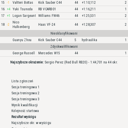
15
-1
Valtteri Bottas
Kick Sauber C44
44
+1:10,112
2
16
+4
Yuki Tsunoda
RB VCARB01
44
+1:16,211
1
17
+1
Logan Sargeant
Williams FW46
44
+1:25,531
2
Nico
18
-2
Haas VF-24
44
+1:28,307
2
Hulkenberg
Niesklasyfikowani
Guanyu Zhou
Kick Sauber C44
5
hydraulika
1
Zdyskwalifikowani
George Russell
Mercedes W15
44
1
Najszybsze okrażenie:
Sergio Perez (Red Bull RB20) - 1:44,701 na 44 okr.
Lista zgłoszeń
Sesja treningowa 1
Sesja treningowa 2
Sesja treningowa 3
Wynik kwalifikacji
Kolejność startowa
Rezultat wyścigu
Najszybsze okr. w wyścigu