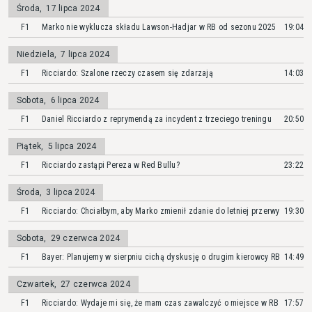
Środa
,
17 lipca 2024
F1
Marko nie wyklucza składu Lawson-Hadjar w RB od sezonu 2025
19:04
Niedziela
,
7 lipca 2024
F1
Ricciardo: Szalone rzeczy czasem się zdarzają
14:03
Sobota
,
6 lipca 2024
F1
Daniel Ricciardo z reprymendą za incydent z trzeciego treningu
20:50
Piątek
,
5 lipca 2024
F1
Ricciardo zastąpi Pereza w Red Bullu?
23:22
Środa
,
3 lipca 2024
F1
Ricciardo: Chciałbym, aby Marko zmienił zdanie do letniej przerwy
19:30
Sobota
,
29 czerwca 2024
F1
Bayer: Planujemy w sierpniu cichą dyskusję o drugim kierowcy RB
14:49
Czwartek
,
27 czerwca 2024
F1
Ricciardo: Wydaje mi się, że mam czas zawalczyć o miejsce w RB
17:57