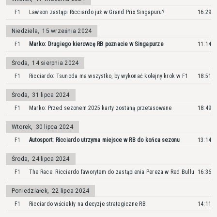
F1
Lawson zastąpi Ricciardo już w Grand Prix Singapuru?
16:29
Niedziela
,
15 września 2024
F1
Marko: Drugiego kierowcę RB poznacie w Singapurze
11:14
Środa
,
14 sierpnia 2024
F1
Ricciardo: Tsunoda ma wszystko, by wykonać kolejny krok w F1
18:51
Środa
,
31 lipca 2024
F1
Marko: Przed sezonem 2025 karty zostaną przetasowane
18:49
Wtorek
,
30 lipca 2024
F1
Autosport: Ricciardo utrzyma miejsce w RB do końca sezonu
13:14
Środa
,
24 lipca 2024
F1
The Race: Ricciardo faworytem do zastąpienia Pereza w Red Bullu
16:36
Poniedziałek
,
22 lipca 2024
F1
Ricciardo wściekły na decyzje strategiczne RB
14:11