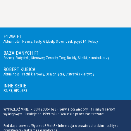
F1WM.PL
Aktualności
,
Newsy
,
Testy
,
Artykuły
,
Słowniczek pojęć F1
,
Polacy
BAZA DANYCH F1
Sezony
,
Statystyki
,
Kierowcy
,
Zespoły
,
Tory
,
Bolidy
,
Silniki
,
Konstruktorzy
ROBERT KUBICA
Aktualności
,
Profil kierowcy
,
Osiągnięcia
,
Statystyki kierowcy
INNE SERIE
F2
,
F3
,
GP2
,
GP3
WYPRZEDŹ MNIE! • ISSN 2080-4628 • Serwis poświęcony F1 i innym seriom
wyścigowym • Istnieje od 1999 roku • Wszelkie prawa zastrzeżone
Redakcja serwisu Wyprzedź Mnie!
•
Informacja o prawie autorskim i polityka
prywatności
•
Reklama i współpraca