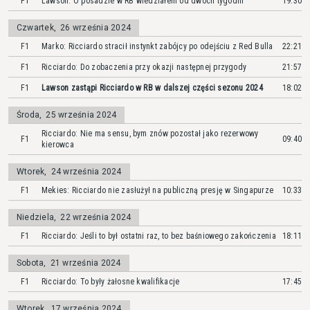
F1
Lawson: O posadzie w RB wiedziałem od dwóch tygodni
19:30
Czwartek
,
26 września 2024
F1
Marko: Ricciardo stracił instynkt zabójcy po odejściu z Red Bulla
22:21
F1
Ricciardo: Do zobaczenia przy okazji następnej przygody
21:57
F1
Lawson zastąpi Ricciardo w RB w dalszej części sezonu 2024
18:02
Środa
,
25 września 2024
Ricciardo: Nie ma sensu, bym znów pozostał jako rezerwowy
F1
09:40
kierowca
Wtorek
,
24 września 2024
F1
Mekies: Ricciardo nie zasłużył na publiczną presję w Singapurze
10:33
Niedziela
,
22 września 2024
F1
Ricciardo: Jeśli to był ostatni raz, to bez baśniowego zakończenia
18:11
Sobota
,
21 września 2024
F1
Ricciardo: To były żałosne kwalifikacje
17:45
Wtorek
,
17 września 2024