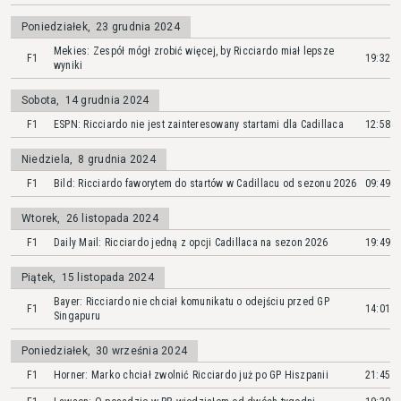
Poniedziałek
,
23 grudnia 2024
Mekies: Zespół mógł zrobić więcej, by Ricciardo miał lepsze
F1
19:32
wyniki
Sobota
,
14 grudnia 2024
F1
ESPN: Ricciardo nie jest zainteresowany startami dla Cadillaca
12:58
Niedziela
,
8 grudnia 2024
F1
Bild: Ricciardo faworytem do startów w Cadillacu od sezonu 2026
09:49
Wtorek
,
26 listopada 2024
F1
Daily Mail: Ricciardo jedną z opcji Cadillaca na sezon 2026
19:49
Piątek
,
15 listopada 2024
Bayer: Ricciardo nie chciał komunikatu o odejściu przed GP
F1
14:01
Singapuru
Poniedziałek
,
30 września 2024
F1
Horner: Marko chciał zwolnić Ricciardo już po GP Hiszpanii
21:45