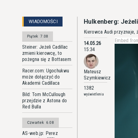
Hulkenberg: Jeżeli
WIADOMOŚCI
Kierowca Audi przyznaje, 
Piątek
7.08
Embed from
14.05.26
Steiner: Jeżeli Cadillac
15:34
zmieni kierowcę, to
pożegna się z Bottasem
Racer.com: Ugochukwu
Mateusz
może dołączyć do
Szymkiewicz
Akademii Cadillaca
1382
Bild: Tom McCullough
wyświetlenia
przejdzie z Astona do
Red Bulla
Czwartek
6.08
AS-web.jp: Perez