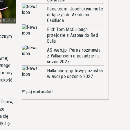
Racer.com: Ugochukwu może
dołączyć do Akademii
Cadillaca
Bild: Tom McCullough
przejdzie z Astona do Red
ocznym
Bulla
AS-web.jp: Perez rozmawia
z Williamsem o posadzie na
ównej
sezon 2027
znego.
Hulkenberg gotowy pozostać
ej mocy
w Audi po sezonie 2027
rędkość
Więcej wiadomości >
 fanów,
sze
a się
ły się