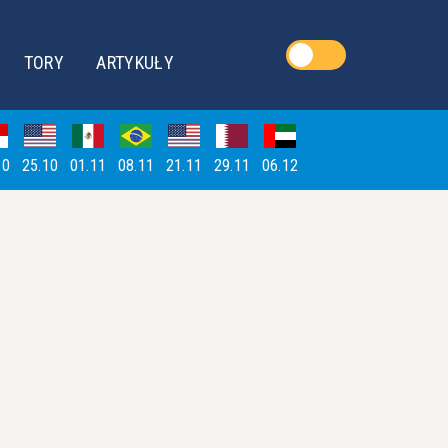
TORY
ARTYKUŁY
10
25.10
01.11
08.11
21.11
29.11
06.12