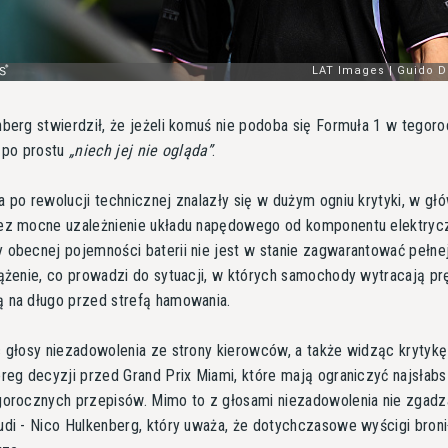
berg stwierdził, że jeżeli komuś nie podoba się Formuła 1 w tegor
 po prostu
niech jej nie ogląda
.
 po rewolucji technicznej znalazły się w dużym ogniu krytyki, w gł
ez mocne uzależnienie układu napędowego od komponentu elektryc
 obecnej pojemności baterii nie jest w stanie zagwarantować pełn
ążenie, co prowadzi do sytuacji, w których samochody wytracają p
 na długo przed strefą hamowania.
 głosy niezadowolenia ze strony kierowców, a także widząc krytykę
reg decyzji przed Grand Prix Miami, które mają ograniczyć najsłab
gorocznych przepisów. Mimo to z głosami niezadowolenia nie zgadz
di - Nico Hulkenberg, który uważa, że dotychczasowe wyścigi broni