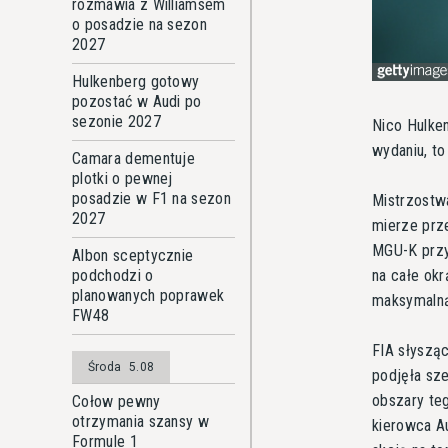
rozmawia z Williamsem
o posadzie na sezon
2027
Hulkenberg gotowy
pozostać w Audi po
sezonie 2027
Nico Hulken
wydaniu, to
Camara dementuje
plotki o pewnej
posadzie w F1 na sezon
Mistrzostwa
2027
mierze prz
MGU-K przy
Albon sceptycznie
na całe okr
podchodzi o
planowanych poprawek
maksymalną
FW48
FIA słysząc
Środa
5.08
podjęła sze
obszary te
Cołow pewny
otrzymania szansy w
kierowca Au
Formule 1