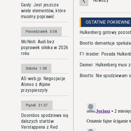
Nowszy
Gasly: Jest jeszcze
wiele elementów, które
musimy poprawić
OSTATNIE POKREWNE
Hulkenberg gotowy pozost
Poniedziałek
3.08
McNish: Audi bez
Binotto dementuje spekula
poprawek silnika w 2026
roku
F1-Insider: Posada Hulke
Danner: Hulkenberg musi z
Sobota
1.08
Binotto: Nie spodziewam s
AS-web.jp: Negocjacje
Alonso z Alpine
przyspieszyły
Piątek
31.07
Doornbos spodziewa się
dalszych startów
Verstappena z Red