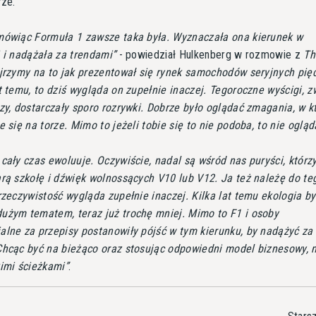
rze.
mówiąc Formuła 1 zawsze taka była. Wyznaczała ona kierunek w
 i nadążała za trendami
- powiedział Hulkenberg w rozmowie z
Th
jrzymy na to jak prezentował się rynek samochodów seryjnych pięć
t temu, to dziś wygląda on zupełnie inaczej. Tegoroczne wyścigi, 
zy, dostarczały sporo rozrywki. Dobrze było oglądać zmagania, w k
e się na torze. Mimo to jeżeli tobie się to nie podoba, to nie ogląd
cały czas ewoluuje. Oczywiście, nadal są wśród nas puryści, którz
arą szkołę i dźwięk wolnossących V10 lub V12. Ja też należę do te
rzeczywistość wygląda zupełnie inaczej. Kilka lat temu ekologia by
użym tematem, teraz już trochę mniej. Mimo to F1 i osoby
alne za przepisy postanowiły pójść w tym kierunku, by nadążyć za
Chcąc być na bieżąco oraz stosując odpowiedni model biznesowy, 
kimi ścieżkami
.