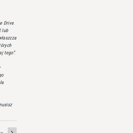
e Drive
.
 lub
zwłaszcza
tórych
aj tego
.
y
go
ła
musisz