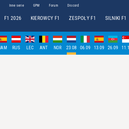
Inne serie
GPM
Forum
Discord
F1 2026
KIEROWCY F1
ZESPOŁY F1
SILNIKI F1
HAM
RUS
LEC
ANT
NOR
23.08
06.09
13.09
26.09
11.