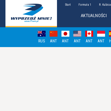
Start
Formuła 1
R. Kubica
AKTUALNOŚCI
RUS
ANT
ANT
ANT
ANT
ANT