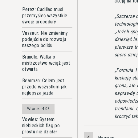
akcją na to
Perez: Cadillac musi
przemyśleć wszystkie
Szczerze 
swoje procedury
technologii
Jeżeli spo
Vasseur: Nie zmienimy
dziesięć la
podejścia do rozwoju
naszego bolidu
pierwsze tr
sporo dziej
Brundle: Walka o
mistrzostwo wciąż jest
otwarta
Formuła 1 
kochają st
Bearman: Celem jest
grona, ale 
przede wszystkim jak
najlepsza jazda
naprawdę d
odpowiedzi
trendami. 
Wtorek
4.08
kroczyć ta
Vowles: System
niebieskich flag po
prostu nie działał