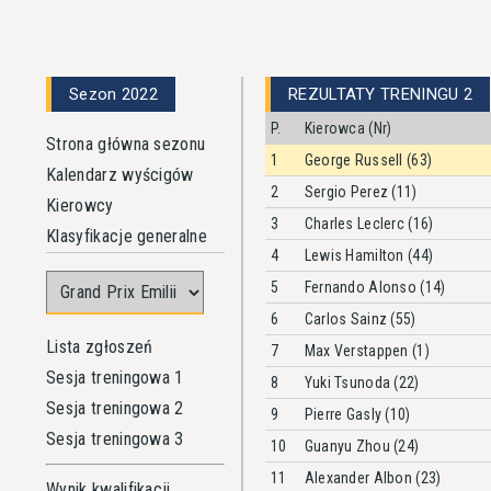
Sezon 2022
REZULTATY TRENINGU 2
P.
Kierowca (Nr)
Strona główna sezonu
1
George Russell (63)
Kalendarz wyścigów
2
Sergio Perez (11)
Kierowcy
3
Charles Leclerc (16)
Klasyfikacje generalne
4
Lewis Hamilton (44)
5
Fernando Alonso (14)
6
Carlos Sainz (55)
Lista zgłoszeń
7
Max Verstappen (1)
Sesja treningowa 1
8
Yuki Tsunoda (22)
Sesja treningowa 2
9
Pierre Gasly (10)
Sesja treningowa 3
10
Guanyu Zhou (24)
11
Alexander Albon (23)
Wynik kwalifikacji