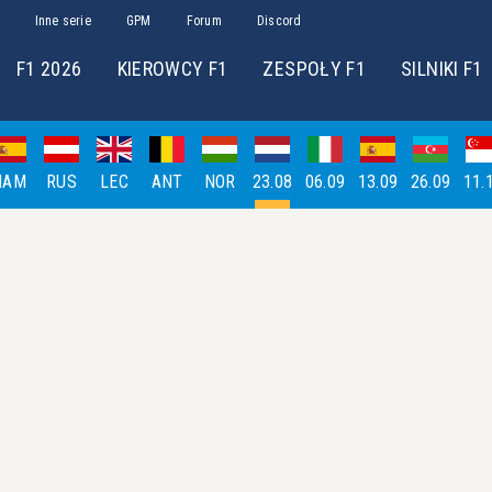
Inne serie
GPM
Forum
Discord
F1 2026
KIEROWCY F1
ZESPOŁY F1
SILNIKI F1
HAM
RUS
LEC
ANT
NOR
23.08
06.09
13.09
26.09
11.