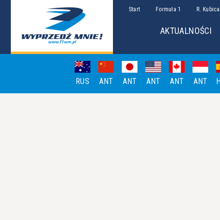
Start
Formuła 1
R. Kubica
AKTUALNOŚCI
RUS
ANT
ANT
ANT
ANT
ANT