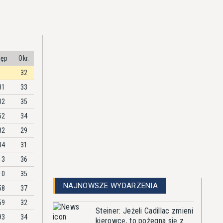
tęp
Okr.
32
81
33
02
35
52
34
82
29
84
31
13
36
10
35
NAJNOWSZE WYDARZENIA
58
37
59
32
Steiner: Jeżeli Cadillac zmieni
93
34
kierowcę, to pożegna się z