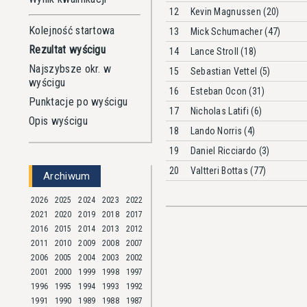
12
Kevin Magnussen (20)
Kolejność startowa
13
Mick Schumacher (47)
Rezultat wyścigu
14
Lance Stroll (18)
Najszybsze okr. w
15
Sebastian Vettel (5)
wyścigu
16
Esteban Ocon (31)
Punktacje po wyścigu
17
Nicholas Latifi (6)
Opis wyścigu
18
Lando Norris (4)
19
Daniel Ricciardo (3)
20
Valtteri Bottas (77)
Archiwum
2026
2025
2024
2023
2022
2021
2020
2019
2018
2017
2016
2015
2014
2013
2012
2011
2010
2009
2008
2007
2006
2005
2004
2003
2002
2001
2000
1999
1998
1997
1996
1995
1994
1993
1992
1991
1990
1989
1988
1987