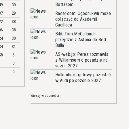
Bottasem
49
30
Racer.com: Ugochukwu może
37
29
dołączyć do Akademii
72
38
Cadillaca
06
38
Bild: Tom McCullough
24
30
przejdzie z Astona do Red
Bulla
84
31
AS-web.jp: Perez rozmawia
58
6
z Williamsem o posadzie na
0
sezon 2027
0
Hulkenberg gotowy pozostać
w Audi po sezonie 2027
Więcej wiadomości >