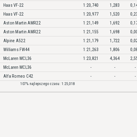
Haas VF-22
1:20,740
1,283
0,1
Haas VF-22
1:20,977
1,520
0,2
Aston Martin AMR22
1:21,149
1,692
0,1
Aston Martin AMR22
1:21,155
1,698
0,0
Alpine A522
1:21,179
1,722
0,0
Williams FW44
1:21,263
1,806
0,0
McLaren MCL36
1:23,821
4,364
2,5
McLaren MCL36
-
-
-
Alfa Romeo C42
-
-
-
107% najlepszego czasu: 1:25,018