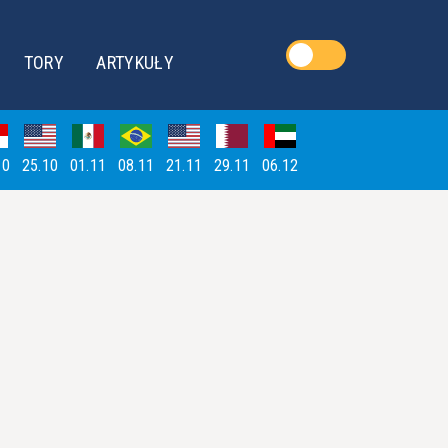
TORY
ARTYKUŁY
10
25.10
01.11
08.11
21.11
29.11
06.12