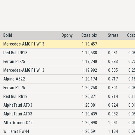
Bolid
Opony
Czas okr.
Strata
Ods
Mercedes-AMG F1 W13
1:19,457
Red Bull RB18
1:19,538
0,081
0,0
Ferrari F1-75
1:19,740
0,283
0,2
Mercedes-AMG F1 W13
1:19,992
0,535
0,2
Alpine A522
1:20,174
0,717
0,1
Ferrari F1-75
1:20,258
0,801
0,0
Red Bull RB18
1:20,371
0,914
0,1
AlphaTauri AT03
1:20,381
0,924
0,0
AlphaTauri AT03
1:20,439
0,982
0,0
Alfa Romeo C42
1:20,498
1,041
0,0
Williams FW44
1:20,591
1,134
0,0