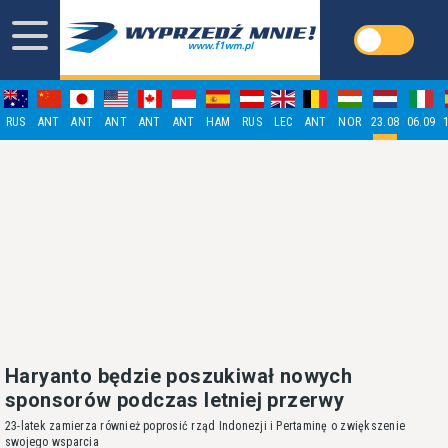
RUS
ANT
ANT
ANT
ANT
ANT
HAM
RUS
LEC
ANT
NOR
23.08
06.09
Haryanto będzie poszukiwał nowych
sponsorów podczas letniej przerwy
23-latek zamierza również poprosić rząd Indonezji i Pertaminę o zwiększenie
swojego wsparcia