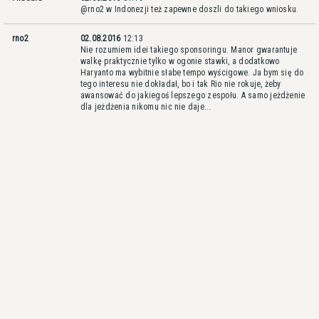
@rno2 w Indonezji też zapewne doszli do takiego wniosku.
rno2
02.08.2016
12:13
Nie rozumiem idei takiego sponsoringu. Manor gwarantuje
walkę praktycznie tylko w ogonie stawki, a dodatkowo
Haryanto ma wybitnie słabe tempo wyścigowe. Ja bym się do
tego interesu nie dokładał, bo i tak Rio nie rokuje, żeby
awansować do jakiegoś lepszego zespołu. A samo jeżdżenie
dla jeżdżenia nikomu nic nie daje...