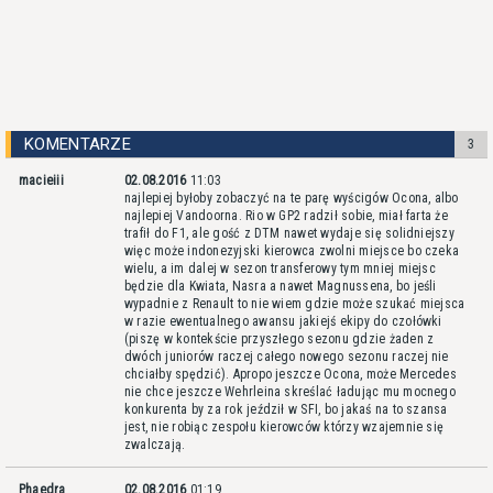
KOMENTARZE
3
macieiii
02.08.2016
11:03
najlepiej byłoby zobaczyć na te parę wyścigów Ocona, albo
najlepiej Vandoorna. Rio w GP2 radził sobie, miał farta że
trafił do F1, ale gość z DTM nawet wydaje się solidniejszy
więc może indonezyjski kierowca zwolni miejsce bo czeka
wielu, a im dalej w sezon transferowy tym mniej miejsc
będzie dla Kwiata, Nasra a nawet Magnussena, bo jeśli
wypadnie z Renault to nie wiem gdzie może szukać miejsca
w razie ewentualnego awansu jakiejś ekipy do czołówki
(piszę w kontekście przyszłego sezonu gdzie żaden z
dwóch juniorów raczej całego nowego sezonu raczej nie
chciałby spędzić). Apropo jeszcze Ocona, może Mercedes
nie chce jeszcze Wehrleina skreślać ładując mu mocnego
konkurenta by za rok jeździł w SFI, bo jakaś na to szansa
jest, nie robiąc zespołu kierowców którzy wzajemnie się
zwalczają.
Phaedra
02.08.2016
01:19