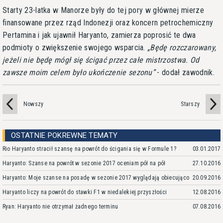
Starty 23-latka w Manorze były do tej pory w głównej mierze
finansowane przez rząd Indonezji oraz koncern petrochemiczny
Pertamina i jak ujawnił Haryanto, zamierza poprosić te dwa
podmioty o zwiększenie swojego wsparcia.
Będę rozczarowany,
jeżeli nie będę mógł się ścigać przez całe mistrzostwa. Od
zawsze moim celem było ukończenie sezonu
- dodał zawodnik.
Nowszy
Starszy
OSTATNIE POKREWNE TEMATY
Rio Haryanto stracił szansę na powrót do ścigania się w Formule 1?
03.01.2017
Haryanto: Szanse na powrót w sezonie 2017 oceniam pół na pół
27.10.2016
Haryanto: Moje szanse na posadę w sezonie 2017 wyglądają obiecująco
20.09.2016
Haryanto liczy na powrót do stawki F1 w niedalekiej przyszłości
12.08.2016
Ryan: Haryanto nie otrzymał żadnego terminu
07.08.2016