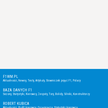
F1WM.PL
Aktualności
,
Newsy
,
Testy
,
Artykuły
,
Słowniczek pojęć F1
,
Polacy
BAZA DANYCH F1
Sezony
,
Statystyki
,
Kierowcy
,
Zespoły
,
Tory
,
Bolidy
,
Silniki
,
Konstruktorzy
ROBERT KUBICA
Aktualności
,
Profil kierowcy
,
Osiągnięcia
,
Statystyki kierowcy