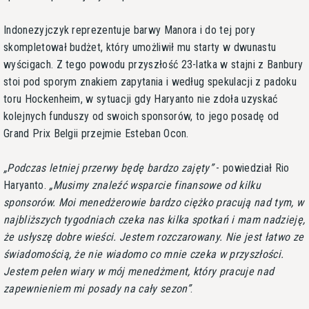
Indonezyjczyk reprezentuje barwy Manora i do tej pory
skompletował budżet, który umożliwił mu starty w dwunastu
wyścigach. Z tego powodu przyszłość 23-latka w stajni z Banbury
stoi pod sporym znakiem zapytania i według spekulacji z padoku
toru Hockenheim, w sytuacji gdy Haryanto nie zdoła uzyskać
kolejnych funduszy od swoich sponsorów, to jego posadę od
Grand Prix Belgii przejmie Esteban Ocon.
Podczas letniej przerwy będę bardzo zajęty
- powiedział Rio
Haryanto.
Musimy znaleźć wsparcie finansowe od kilku
sponsorów. Moi menedżerowie bardzo ciężko pracują nad tym, w
najbliższych tygodniach czeka nas kilka spotkań i mam nadzieję,
że usłyszę dobre wieści. Jestem rozczarowany. Nie jest łatwo ze
świadomością, że nie wiadomo co mnie czeka w przyszłości.
Jestem pełen wiary w mój menedżment, który pracuje nad
zapewnieniem mi posady na cały sezon
.