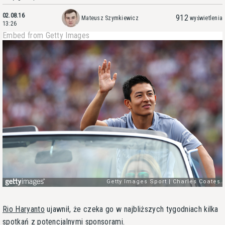
02.08.16
912
Mateusz Szymkiewicz
wyświetlenia
13:26
Embed from Getty Images
Rio Haryanto
ujawnił, że czeka go w najbliższych tygodniach kilka
spotkań z potencjalnymi sponsorami.