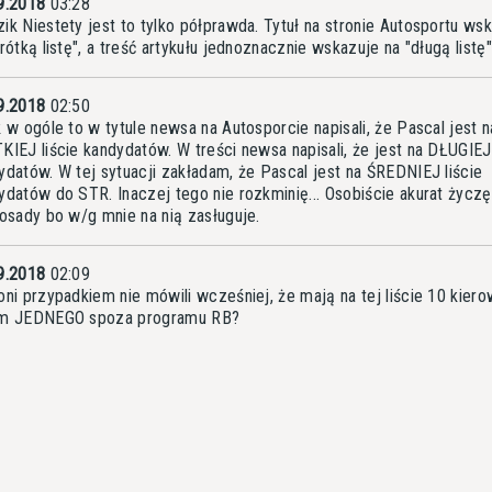
9.2018
03:28
ik Niestety jest to tylko półprawda. Tytuł na stronie
Autosportu
wsk
rótką listę", a treść artykułu jednoznacznie wskazuje na "długą listę"
9.2018
02:50
k w ogóle to w tytule newsa na Autosporcie napisali, że Pascal jest n
KIEJ liście kandydatów. W treści newsa napisali, że jest na DŁUGIEJ 
ydatów. W tej sytuacji zakładam, że Pascal jest na ŚREDNIEJ liście
ydatów do STR. Inaczej tego nie rozkminię... Osobiście akurat życz
posady bo w/g mnie na nią zasługuje.
9.2018
02:09
oni przypadkiem nie mówili wcześniej, że mają na tej liście 10 kier
m JEDNEGO spoza programu RB?