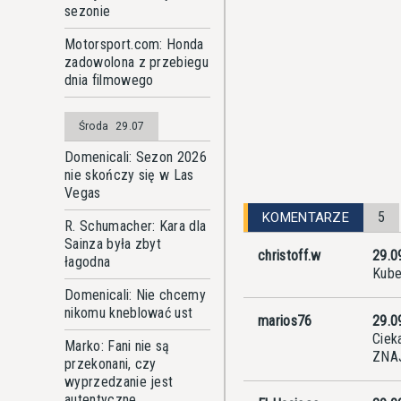
sezonie
Motorsport.com: Honda
zadowolona z przebiegu
dnia filmowego
Środa
29.07
Domenicali: Sezon 2026
nie skończy się w Las
Vegas
5
KOMENTARZE
R. Schumacher: Kara dla
Sainza była zbyt
christoff.w
29.0
łagodna
Kube
Domenicali: Nie chcemy
nikomu kneblować ust
marios76
29.0
Ciek
Marko: Fani nie są
ZNAJ
przekonani, czy
wyprzedzanie jest
autentyczne