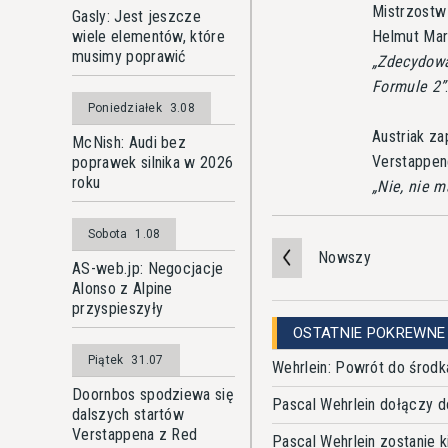
Mistrzostw 
Gasly: Jest jeszcze
Helmut Mark
wiele elementów, które
musimy poprawić
Zdecydowan
Formule 2
Poniedziałek
3.08
Austriak z
McNish: Audi bez
Verstappen
poprawek silnika w 2026
roku
Nie, nie m
Sobota
1.08
Nowszy
AS-web.jp: Negocjacje
Alonso z Alpine
przyspieszyły
OSTATNIE POKREWNE
Piątek
31.07
Wehrlein: Powrót do środk
Doornbos spodziewa się
Pascal Wehrlein dołączy d
dalszych startów
Verstappena z Red
Pascal Wehrlein zostanie 