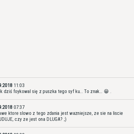
9.2018
11:03
k dziś foykowal się z puszka tego syf ku... To znak... 😁 .
9.2018
07:37
awe ktore slowo z tego zdania jest wazniejsze, ze sie na liscie
DUJE, czy ze jest ona DLUGA? ;)