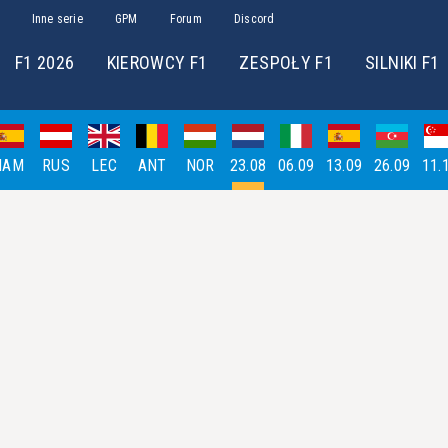
Inne serie
GPM
Forum
Discord
F1 2026
KIEROWCY F1
ZESPOŁY F1
SILNIKI F1
HAM
RUS
LEC
ANT
NOR
23.08
06.09
13.09
26.09
11.