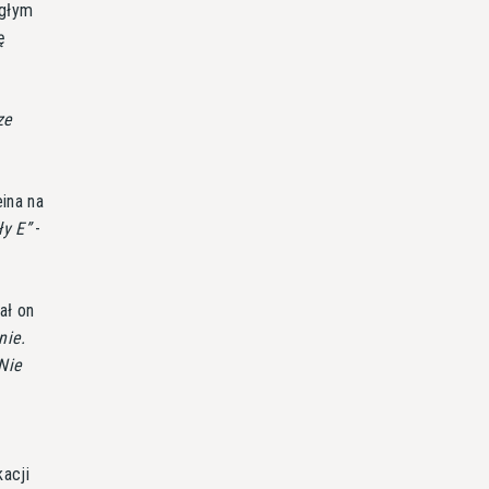
egłym
ę
ze
ina na
ły E
-
ał on
nie.
Nie
acji