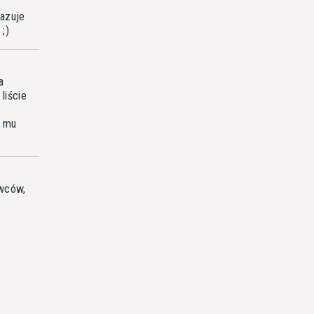
azuje
 ;)
a
liście
ę mu
owców,