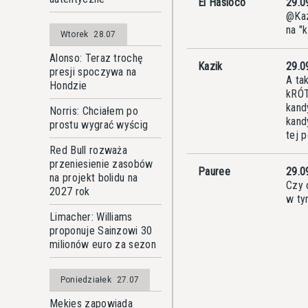
El Hasioco
29.0
@Kaz
na "k
Wtorek
28.07
Alonso: Teraz trochę
Kazik
29.0
presji spoczywa na
A ta
Hondzie
kRÓT
kand
Norris: Chciałem po
kand
prostu wygrać wyścig
tej 
Red Bull rozważa
przeniesienie zasobów
Pauree
29.0
na projekt bolidu na
Czy 
2027 rok
w ty
Limacher: Williams
proponuje Sainzowi 30
milionów euro za sezon
Poniedziałek
27.07
Mekies zapowiada