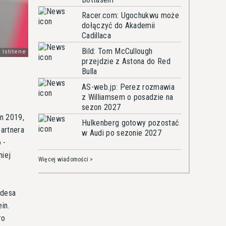
Racer.com: Ugochukwu może
dołączyć do Akademii
Cadillaca
Bild: Tom McCullough
przejdzie z Astona do Red
Bulla
AS-web.jp: Perez rozmawia
z Williamsem o posadzie na
sezon 2027
on 2019,
Hulkenberg gotowy pozostać
partnera
w Audi po sezonie 2027
 -
niej
Więcej wiadomości >
edesa
in.
ro