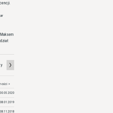
cencji.
 w
a Maksem
ział:
zy
mości >
30.05.2020
08.01.2019
08.11.2018