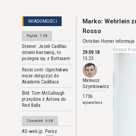
Marko: Wehrlein zn
WIADOMOŚCI
Rosso
Piątek
7.08
Christian Horner informuje
Steiner: Jeżeli Cadillac
Embed from
zmieni kierowcę, to
29.09.18
pożegna się z Bottasem
15:23
Racer.com: Ugochukwu
może dołączyć do
Mateusz
Akademii Cadillaca
Szymkiewicz
Bild: Tom McCullough
1736
przejdzie z Astona do
wyświetlenia
Red Bulla
Czwartek
6.08
AS-web.jp: Perez