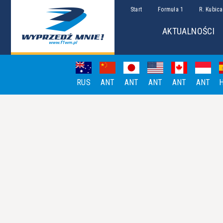
Start
Formuła 1
R. Kubica
AKTUALNOŚCI
RUS
ANT
ANT
ANT
ANT
ANT