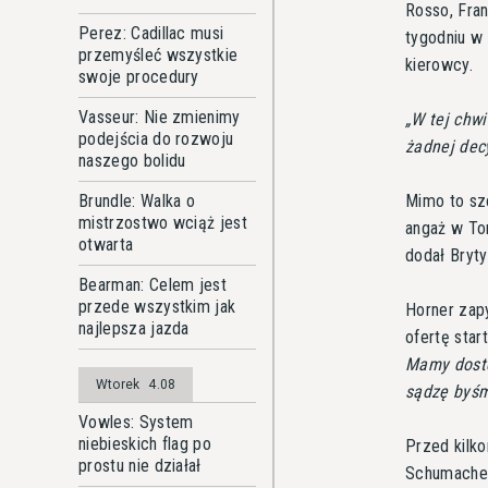
Rosso, Fra
Perez: Cadillac musi
tygodniu w 
przemyśleć wszystkie
kierowcy.
swoje procedury
Vasseur: Nie zmienimy
W tej chwil
podejścia do rozwoju
żadnej decy
naszego bolidu
Mimo to sze
Brundle: Walka o
mistrzostwo wciąż jest
angaż w To
otwarta
dodał Bryty
Bearman: Celem jest
przede wszystkim jak
Horner zap
najlepsza jazda
ofertę sta
Mamy dostę
Wtorek
4.08
sądzę byśm
Vowles: System
niebieskich flag po
Przed kilk
prostu nie działał
Schumachera