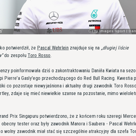
ko potwierdził, że
Pascal Wehrlein
znajduje się na
długiej liście
w
do zespołu
Toro Rosso
.
aenzy poinformowała dziś o zakontraktowaniu Daniiła Kwiata na sez
pi Pierre'a Gasly'ego przechodzącego do Red Bull Racing. Kwestia 
óki co pozostaje niewyjaśniona i aktualny drugi zawodnik Toro Rosso
tley, zdaje się mieć niewielkie szanse na pozostanie, mimo wielolet
Grand Prix Singapuru potwierdzono, że z końcem roku szeregi Merc
 obecny tester oraz były zawodnik Manora i Saubera - Pascal Wehrle
o wolny zawodnik miał stać się szczególnie atrakcyjny dla szefa To