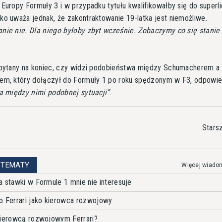
Europy Formuły 3 i w przypadku tytułu kwalifikowałby się do superli
o uważa jednak, że zakontraktowanie 19-latka jest niemożliwe.
ie nie. Dla niego byłoby zbyt wcześnie. Zobaczymy co się stanie
.
apytany na koniec, czy widzi podobieństwa między Schumacherem 
em, który dołączył do Formuły 1 po roku spędzonym w F3, odpowied
a między nimi podobnej sytuacji
.
Stars
 TEMATY
Więcej wiado
a stawki w Formule 1 mnie nie interesuje
o Ferrari jako kierowca rozwojowy
kierowcą rozwojowym Ferrari?