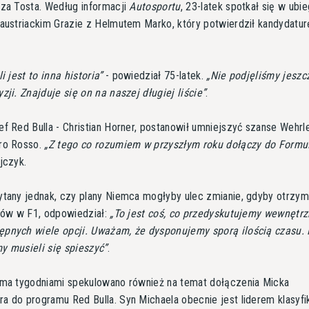
nza Tosta. Według informacji
Autosportu
, 23-latek spotkał się w ubi
austriackim Grazie z Helmutem Marko, który potwierdził kandydatur
i jest to inna historia
- powiedział 75-latek.
Nie podjęliśmy jeszc
zji. Znajduje się on na naszej długiej liście
.
f Red Bulla - Christian Horner, postanowił umniejszyć szanse Wehrle
ro Rosso.
Z tego co rozumiem w przyszłym roku dołączy do Formu
jczyk.
ytany jednak, czy plany Niemca mogłyby ulec zmianie, gdyby otrzym
rtów w F1, odpowiedział:
To jest coś, co przedyskutujemy wewnętrz
pnych wiele opcji. Uważam, że dysponujemy sporą ilością czasu. 
y musieli się spieszyć
.
oma tygodniami spekulowano również na temat dołączenia Micka
 do programu Red Bulla. Syn Michaela obecnie jest liderem klasyfik