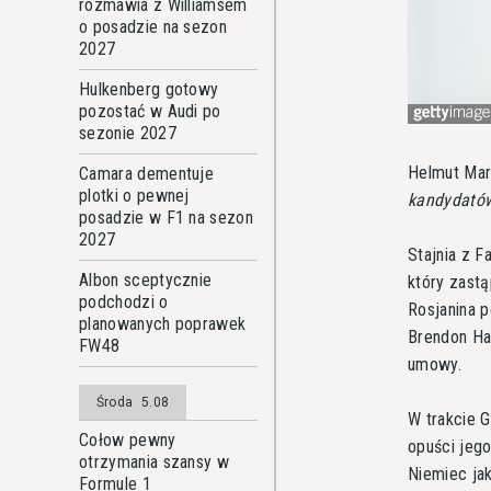
rozmawia z Williamsem
o posadzie na sezon
2027
Hulkenberg gotowy
pozostać w Audi po
sezonie 2027
Helmut Mar
Camara dementuje
plotki o pewnej
kandydató
posadzie w F1 na sezon
2027
Stajnia z F
Albon sceptycznie
który zastą
podchodzi o
Rosjanina p
planowanych poprawek
Brendon Har
FW48
umowy.
Środa
5.08
W trakcie 
Cołow pewny
opuści jego
otrzymania szansy w
Niemiec jak
Formule 1