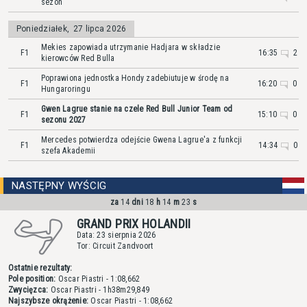
sezon
Poniedziałek
,
27 lipca 2026
Mekies zapowiada utrzymanie Hadjara w składzie
F1
16:35
2
kierowców Red Bulla
Poprawiona jednostka Hondy zadebiutuje w środę na
F1
16:20
0
Hungaroringu
Gwen Lagrue stanie na czele Red Bull Junior Team od
F1
15:10
0
sezonu 2027
Mercedes potwierdza odejście Gwena Lagrue'a z funkcji
F1
14:34
0
szefa Akademii
NASTĘPNY WYŚCIG
za
14
dni
18
h
14
m
23
s
GRAND PRIX HOLANDII
Data: 23 sierpnia 2026
Tor: Circuit Zandvoort
Ostatnie rezultaty:
Pole position:
Oscar Piastri
- 1:08,662
Zwycięzca:
Oscar Piastri
- 1h38m29,849
Najszybsze okrążenie:
Oscar Piastri
- 1:08,662