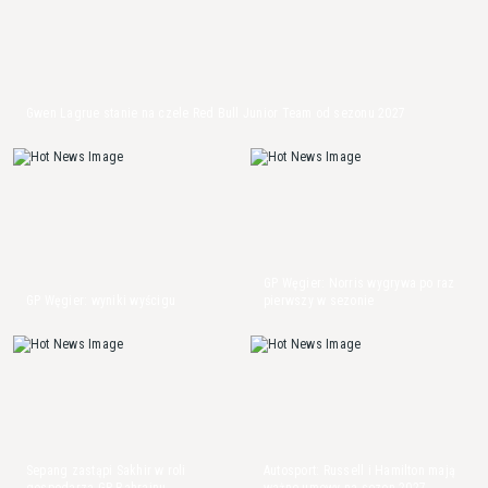
Gwen Lagrue stanie na czele Red Bull Junior Team od sezonu 2027
GP Węgier: Norris wygrywa po raz
GP Węgier: wyniki wyścigu
pierwszy w sezonie
Sepang zastąpi Sakhir w roli
Autosport: Russell i Hamilton mają