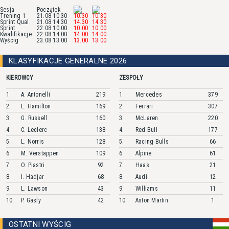
Sesja
Początek
Trening 1
21.08 10.30
10.30
10.30
Sprint Qual.
21.08 14.30
14.30
14.30
Sprint
22.08 10.00
10.00
10.00
Kwalifikacje
22.08 14.00
14.00
14.00
Wyścig
23.08 13.00
13.00
13.00
KLASYFIKACJE GENERALNE 2026
KIEROWCY
ZESPOŁY
1.
A.
Antonelli
219
1.
Mercedes
379
2.
L.
Hamilton
169
2.
Ferrari
307
3.
G.
Russell
160
3.
McLaren
220
4.
C.
Leclerc
138
4.
Red Bull
177
5.
L.
Norris
128
5.
Racing Bulls
66
6.
M.
Verstappen
109
6.
Alpine
61
7.
O.
Piastri
92
7.
Haas
21
8.
I.
Hadjar
68
8.
Audi
12
9.
L.
Lawson
43
9.
Williams
11
10.
P.
Gasly
42
10.
Aston Martin
1
OSTATNI WYŚCIG