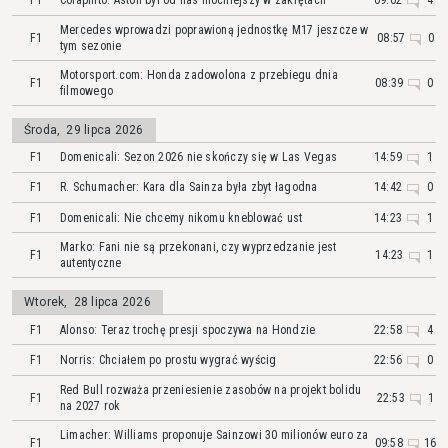
F1
Colapinto: Aston był od nas mocniejszy w zakrętach
09:02
4
Mercedes wprowadzi poprawioną jednostkę M17 jeszcze w
F1
08:57
0
tym sezonie
Motorsport.com: Honda zadowolona z przebiegu dnia
F1
08:39
0
filmowego
Środa
,
29 lipca 2026
F1
Domenicali: Sezon 2026 nie skończy się w Las Vegas
14:59
1
F1
R. Schumacher: Kara dla Sainza była zbyt łagodna
14:42
0
F1
Domenicali: Nie chcemy nikomu kneblować ust
14:23
1
Marko: Fani nie są przekonani, czy wyprzedzanie jest
F1
14:23
1
autentyczne
Wtorek
,
28 lipca 2026
F1
Alonso: Teraz trochę presji spoczywa na Hondzie
22:58
4
F1
Norris: Chciałem po prostu wygrać wyścig
22:56
0
Red Bull rozważa przeniesienie zasobów na projekt bolidu
F1
22:53
1
na 2027 rok
Limacher: Williams proponuje Sainzowi 30 milionów euro za
F1
09:58
16