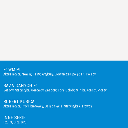
F1WM.PL
Aktualności
,
Newsy
,
Testy
,
Artykuły
,
Słowniczek pojęć F1
,
Polacy
BAZA DANYCH F1
Sezony
,
Statystyki
,
Kierowcy
,
Zespoły
,
Tory
,
Bolidy
,
Silniki
,
Konstruktorzy
ROBERT KUBICA
Aktualności
,
Profil kierowcy
,
Osiągnięcia
,
Statystyki kierowcy
INNE SERIE
F2
,
F3
,
GP2
,
GP3