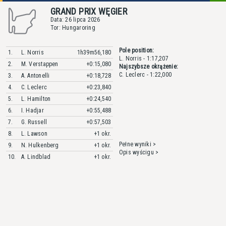
GRAND PRIX WĘGIER
Data: 26 lipca 2026
Tor: Hungaroring
Pole position:
1.
L. Norris
1h39m56,180
L. Norris - 1:17,207
2.
M. Verstappen
+0:15,080
Najszybsze okrążenie:
C. Leclerc - 1:22,000
3.
A. Antonelli
+0:18,728
4.
C. Leclerc
+0:23,840
5.
L. Hamilton
+0:24,540
6.
I. Hadjar
+0:55,488
7.
G. Russell
+0:57,503
8.
L. Lawson
+1 okr.
Pełne wyniki >
9.
N. Hulkenberg
+1 okr.
Opis wyścigu >
10.
A. Lindblad
+1 okr.