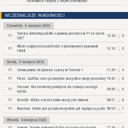
rozmowach zespołu z innymi kierowcami.
WCZEŚNIEJSZE WIADOMOŚCI
Czwartek
,
6 sierpnia 2026
Camara dementuje plotki o pewnej posadzie w F1 na sezon
F1
15:20
0
2027
Albon sceptycznie podchodzi o planowanych poprawek
F1
15:10
0
FW48
Środa
,
5 sierpnia 2026
F1
Cołow pewny otrzymania szansy w Formule 1
11:39
4
F1
Perez: Cadillac musi przemyśleć wszystkie swoje procedury
10:36
0
Vasseur: Nie zmienimy podejścia do rozwoju naszego
F1
09:00
0
bolidu
F1
Brundle: Walka o mistrzostwo wciąż jest otwarta
08:57
0
F1
Bearman: Celem jest przede wszystkim jak najlepsza jazda
08:54
1
Wtorek
,
4 sierpnia 2026
F1
Vowles: System niebieskich flag po prostu nie działał
17:29
5