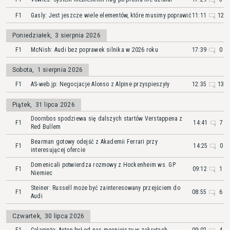
F1
Gasly: Jest jeszcze wiele elementów, które musimy poprawić
11:11
12
Poniedziałek
,
3 sierpnia 2026
F1
McNish: Audi bez poprawek silnika w 2026 roku
17:39
0
Sobota
,
1 sierpnia 2026
F1
AS-web.jp: Negocjacje Alonso z Alpine przyspieszyły
12:35
13
Piątek
,
31 lipca 2026
Doornbos spodziewa się dalszych startów Verstappena z
F1
14:41
7
Red Bullem
Bearman gotowy odejść z Akademii Ferrari przy
F1
14:25
0
interesującej ofercie
Domenicali potwierdza rozmowy z Hockenheim ws. GP
F1
09:12
1
Niemiec
Steiner: Russell może być zainteresowany przejściem do
F1
08:55
6
Audi
Czwartek
,
30 lipca 2026