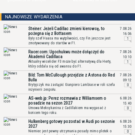
gospodarza GP Bahrajnu
ważne umowy na sezon 2027
NAJNOWSZE WYDARZENIA
Steiner: Jeżeli Cadillac zmieni kierowcę, to
7.08.26
pożegna się z Bottasem
16:06
Były szef Haasa ma wątpliwości, czy Fin jeszcze jest
1
zmotywowany do startów w F1.
Racer.com: Ugochukwu może dołączyć do
7.08.26
Akademii Cadillaca
10:10
Aktualny wicelider F3 może być alternatywą dla Herty,
1
który oddala się od awansu do F1.
Bild: Tom McCullough przejdzie z Astona do Red
7.08.26
Bulla
09:12
Brytyjczyk ma zastąpić Gianpiero Lambiase w roli szefa
0
inżynierii zespołu.
AS-web.jp: Perez rozmawia z Williamsem o
6.08.26
posadzie na sezon 2027
15:40
Umowa Meksykanina z Cadillakiem ma wygasać z
0
końcem tego roku.
Hulkenberg gotowy pozostać w Audi po sezonie
6.08.26
2027
15:30
Niemiec jest pewny utrzymania posady mimo plotek o
0