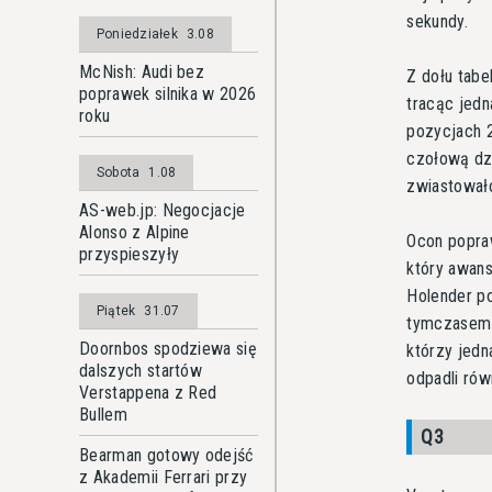
sekundy.
Poniedziałek
3.08
McNish: Audi bez
Z dołu tabe
poprawek silnika w 2026
tracąc jedn
roku
pozycjach 2
czołową dzi
Sobota
1.08
zwiastowało
AS-web.jp: Negocjacje
Alonso z Alpine
Ocon popraw
przyspieszyły
który awans
Holender po
Piątek
31.07
tymczasem H
Doornbos spodziewa się
którzy jedn
dalszych startów
odpadli rów
Verstappena z Red
Bullem
Q3
Bearman gotowy odejść
z Akademii Ferrari przy