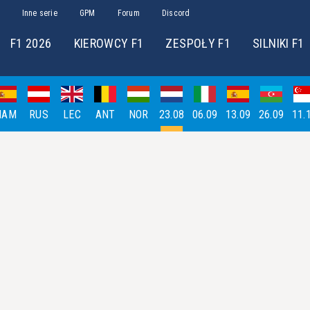
Inne serie
GPM
Forum
Discord
F1 2026
KIEROWCY F1
ZESPOŁY F1
SILNIKI F1
HAM
RUS
LEC
ANT
NOR
23.08
06.09
13.09
26.09
11.