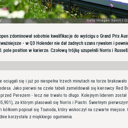
pen zdominował sobotnie kwalifikacje do wyścigu o Grand Prix Aust
ajważniejsze - w Q3 Holender nie dał żadnych szans rywalom i pewni
 pole position w karierze. Czołową trójkę uzupełnili Norris i Russell
e ociągali się i już po niespełna trzech minutach na torze brakowało 
desa. Jako pierwsi na czele tabeli zameldowali się kierowcy Red Bu
przed Perezem - lecz nie trwało to długo. Kolejnym liderem został
05,901), za którym plasowali się Norris i Piastri. Świetnym pierwszy
kółkiem popisał się Tsunoda, który wskoczył na czwarte miejsce. 
nie korzystała z miękkiego ogumienia.