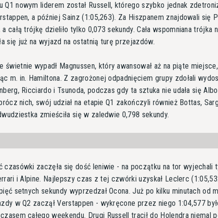
 Q1 nowym liderem został Russell, którego szybko jednak zdetron
rstappen, a później Sainz (1:05,263). Za Hiszpanem znajdowali się Pi
 a całą trójkę dzieliło tylko 0,073 sekundy. Cała wspomniana trójka n
 się już na wyjazd na ostatnią turę przejazdów.
 świetnie wypadł Magnussen, który awansował aż na piąte miejsce
c m. in. Hamiltona. Z zagrożonej odpadnięciem grupy zdołali wydos
nberg, Ricciardo i Tsunoda, podczas gdy ta sztuka nie udała się Albo
Oprócz nich, swój udział na etapie Q1 zakończyli również Bottas, Sarg
dwudziestka zmieściła się w zaledwie 0,798 sekundy.
 czasówki zaczęła się dość leniwie - na początku na tor wyjechali t
rrari i Alpine. Najlepszy czas z tej czwórki uzyskał Leclerc (1:05,53
pięć setnych sekundy wyprzedzał Ocona. Już po kilku minutach od
azdy w Q2 zaczął Verstappen - wykręcone przez niego 1:04,577 był
czasem całego weekendu. Drugi Russell tracił do Holendra niemal p