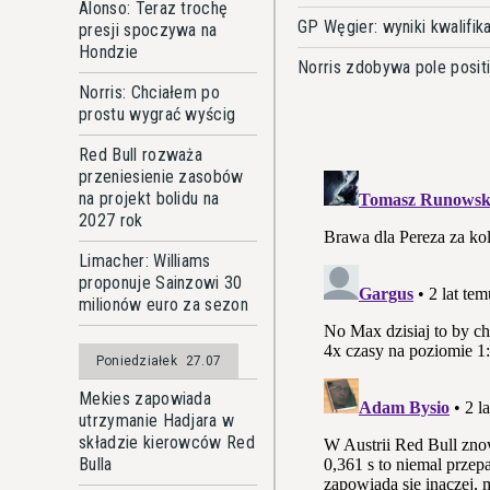
Alonso: Teraz trochę
GP Węgier: wyniki kwalifika
presji spoczywa na
Hondzie
Norris zdobywa pole posit
Norris: Chciałem po
prostu wygrać wyścig
Red Bull rozważa
przeniesienie zasobów
na projekt bolidu na
2027 rok
Limacher: Williams
proponuje Sainzowi 30
milionów euro za sezon
Poniedziałek
27.07
Mekies zapowiada
utrzymanie Hadjara w
składzie kierowców Red
Bulla