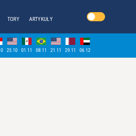
TORY
ARTYKUŁY
10
25.10
01.11
08.11
21.11
29.11
06.12