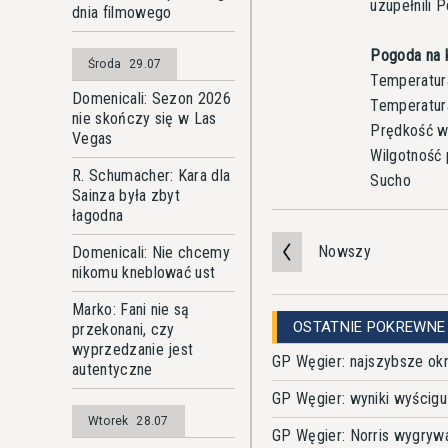
uzupełnili 
dnia filmowego
Pogoda na k
Środa
29.07
Temperatura
Domenicali: Sezon 2026
Temperatur
nie skończy się w Las
Prędkość wi
Vegas
Wilgotność 
R. Schumacher: Kara dla
Sucho
Sainza była zbyt
łagodna
Nowszy
Domenicali: Nie chcemy
nikomu kneblować ust
Marko: Fani nie są
OSTATNIE POKREWNE
przekonani, czy
wyprzedzanie jest
GP Węgier: najszybsze ok
autentyczne
GP Węgier: wyniki wyścigu
Wtorek
28.07
GP Węgier: Norris wygryw