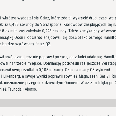
li wkrótce wydostał się Sainz, który zdołał wykręcić drugi czas, wci
ak aż 0,439 sekundy do Verstappena. Kierowców znajdujących się n
-8 dzieliło zaś zaledwie 0,228 sekundy. Także zamykający wówcza
esiątkę Ocon i Ricciardo znajdowali się dość blisko ósmego Hamilt
 bardzo wyrównany finisz Q2.
ił swój czas, lecz nie poprawił pozycji, co z kolei udało się Hamilt
ował na trzecie miejsce. Dominację podkreślił raz jeszcze Verstap
prawił swój rezultat o 0,108 sekundy. Czas na miarę Q3 wykręcił
ulkenberg, a swoje wyniki poprawili również Magnussen, Gasly i Ri
ak nieznacznie przegrali z dziesiątym Oconem. Wraz z tą trójką po 
nież Tsunoda i Alonso.