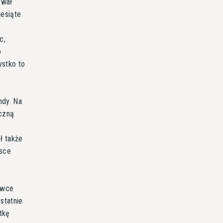
rwał
iesiąte
c,
o
ystko to
ndy. Na
ęczną
ł także
jsce
ówce
ostatnie
tkę