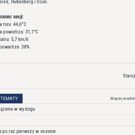
Perez, Hulkenberg i Ocon.
oniec sesji:
 toru: 44,6°C
a powietrza: 31,1°C
atru: 5,7 km/h
powietrza: 38%
Stars
 TEMATY
Więcej wiado
rążenia w wyścigu
a po raz pierwszy w sezonie