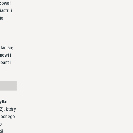
izował
astri i
ie
,
tać się
nowi i
eant i
ylko
2), który
 mocnego
o
ół