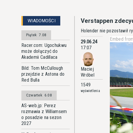
Verstappen zdecyd
WIADOMOŚCI
Holender nie pozostawił ry
Piątek
7.08
Embed from
29.06.24
Racer.com: Ugochukwu
17:07
może dołączyć do
Akademii Cadillaca
Bild: Tom McCullough
Maciej
przejdzie z Astona do
Wróbel
Red Bulla
1549
wyświetlenia
Czwartek
6.08
AS-web.jp: Perez
rozmawia z Williamsem
o posadzie na sezon
2027