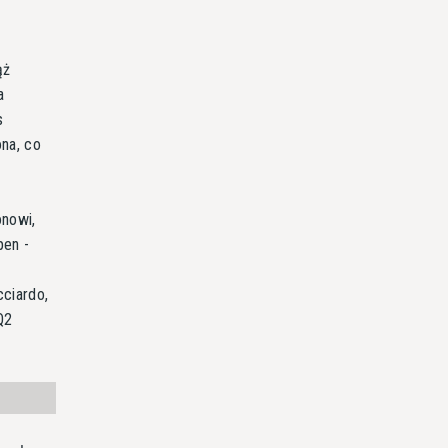
ąż
a
s
ona, co
onowi,
pen -
cciardo,
Q2