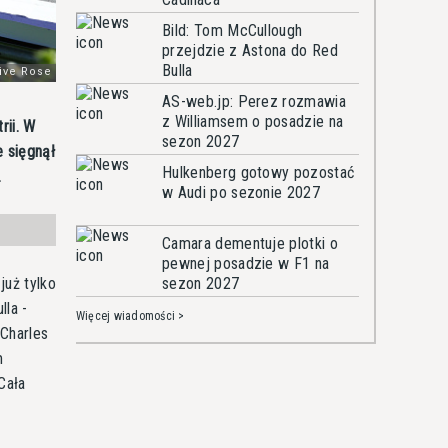
Bild: Tom McCullough
przejdzie z Astona do Red
Bulla
AS-web.jp: Perez rozmawia
z Williamsem o posadzie na
rii. W
sezon 2027
e sięgnął
Hulkenberg gotowy pozostać
.
w Audi po sezonie 2027
Camara dementuje plotki o
pewnej posadzie w F1 na
już tylko
sezon 2027
lla -
Więcej wiadomości >
 Charles
m
Cała