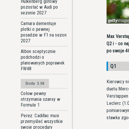
Hulkenberg gotowy
pozostać w Audi po
sezonie 2027
Camara dementuje
plotki o pewnej
posadzie w F1 na sezon
Max Verstap
2027
Q2 i - co n
po swoje 40.
Albon sceptycznie
podchodzi o
planowanych poprawek
Q1
FW48
Kierowcy ni
Środa
5.08
duetu Merce
Cołow pewny
Verstappen 
otrzymania szansy w
Leclerc (1:
Formule 1
pomiarowym 
Perez: Cadillac musi
stawka zgod
przemyśleć wszystkie
swoje procedury