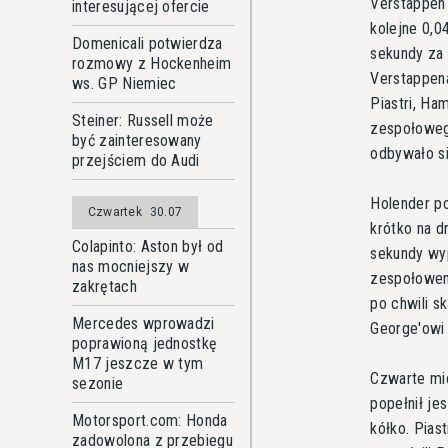
Verstappen 
interesującej ofercie
kolejne 0,0
Domenicali potwierdza
sekundy za 
rozmowy z Hockenheim
Verstappena
ws. GP Niemiec
Piastri, Ha
Steiner: Russell może
zespołoweg
być zainteresowany
odbywało si
przejściem do Audi
Holender po
Czwartek
30.07
krótko na d
Colapinto: Aston był od
sekundy wyp
nas mocniejszy w
zespołowemu
zakrętach
po chwili s
Mercedes wprowadzi
George'owi 
poprawioną jednostkę
M17 jeszcze w tym
Czwarte mi
sezonie
popełnił je
Motorsport.com: Honda
kółko. Pias
zadowolona z przebiegu