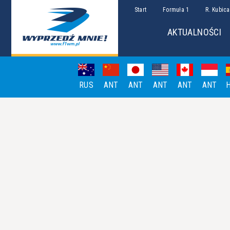
Start
Formuła 1
R. Kubica
AKTUALNOŚCI
RUS
ANT
ANT
ANT
ANT
ANT