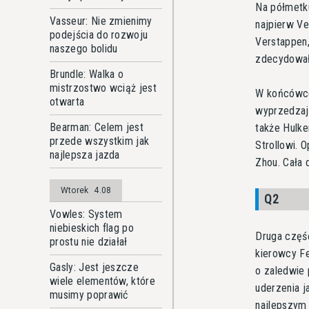
Na półmetku
Vasseur: Nie zmienimy
najpierw Ve
podejścia do rozwoju
Verstappen,
naszego bolidu
zdecydowała
Brundle: Walka o
mistrzostwo wciąż jest
W końcówce
otwarta
wyprzedzają
Bearman: Celem jest
także Hulke
przede wszystkim jak
Strollowi. 
najlepsza jazda
Zhou. Cała 
Wtorek
4.08
Q2
Vowles: System
niebieskich flag po
Druga część
prostu nie działał
kierowcy Fe
Gasly: Jest jeszcze
o zaledwie 
wiele elementów, które
uderzenia j
musimy poprawić
najlepszym 