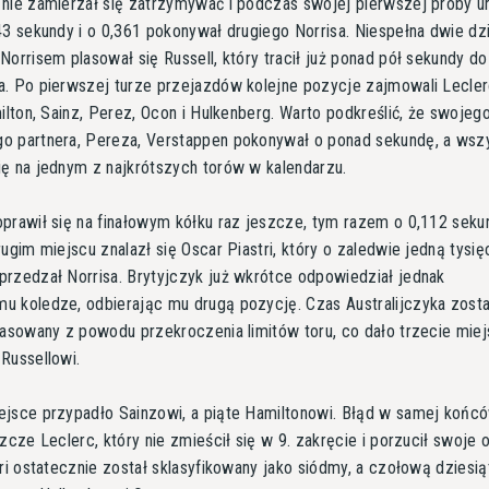
nie zamierzał się zatrzymywać i podczas swojej pierwszej próby u
43 sekundy i o 0,361 pokonywał drugiego Norrisa. Niespełna dwie dz
Norrisem plasował się Russell, który tracił już ponad pół sekundy do
. Po pierwszej turze przejazdów kolejne pozycje zajmowali Lecler
milton, Sainz, Perez, Ocon i Hulkenberg. Warto podkreślić, że swojeg
o partnera, Pereza, Verstappen pokonywał o ponad sekundę, a wsz
ę na jednym z najkrótszych torów w kalendarzu.
prawił się na finałowym kółku raz jeszcze, tym razem o 0,112 seku
rugim miejscu znalazł się Oscar Piastri, który o zaledwie jedną tysi
rzedzał Norrisa. Brytyjczyk już wkrótce odpowiedział jednak
 koledze, odbierając mu drugą pozycję. Czas Australijczyka zosta
kasowany z powodu przekroczenia limitów toru, co dało trzecie mie
Russellowi.
ejsce przypadło Sainzowi, a piąte Hamiltonowi. Błąd w samej końc
szcze Leclerc, który nie zmieścił się w 9. zakręcie i porzucił swoje 
tri ostatecznie został sklasyfikowany jako siódmy, a czołową dziesią