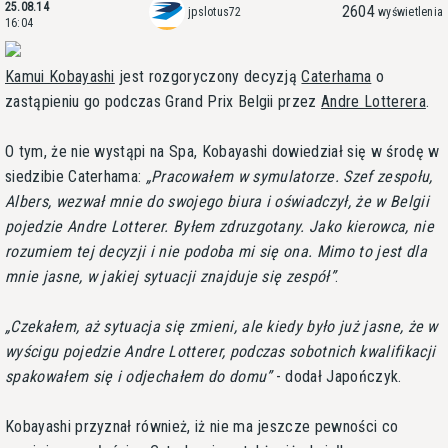
25.08.14
2604
jpslotus72
wyświetlenia
16:04
Kamui Kobayashi
jest rozgoryczony decyzją
Caterhama
o
zastąpieniu go podczas Grand Prix Belgii przez
Andre Lotterera
.
O tym, że nie wystąpi na Spa, Kobayashi dowiedział się w środę w
siedzibie Caterhama:
Pracowałem w symulatorze. Szef zespołu,
Albers, wezwał mnie do swojego biura i oświadczył, że w Belgii
pojedzie Andre Lotterer. Byłem zdruzgotany. Jako kierowca, nie
rozumiem tej decyzji i nie podoba mi się ona. Mimo to jest dla
mnie jasne, w jakiej sytuacji znajduje się zespół
.
Czekałem, aż sytuacja się zmieni, ale kiedy było już jasne, że w
wyścigu pojedzie Andre Lotterer, podczas sobotnich kwalifikacji
spakowałem się i odjechałem do domu
- dodał Japończyk.
Kobayashi przyznał również, iż nie ma jeszcze pewności co