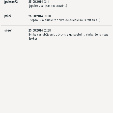
jpslotus72
25.08.2014
03:11
@polek Już (żem) naprawił. :)
polek
25.08.2014
03:00
"Zepsół" - w sumie to dobre określenie na Caterhama. ;)
sneer
25.08.2014
02:28
Byliby samobójcami, gdyby się go pozbyli... chyba, że to nowy
Spyker.