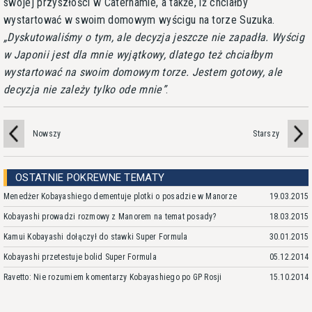
swojej przyszłości w Caterhamie, a także, iż chciałby
wystartować w swoim domowym wyścigu na torze Suzuka.
Dyskutowaliśmy o tym, ale decyzja jeszcze nie zapadła. Wyścig
w Japonii jest dla mnie wyjątkowy, dlatego też chciałbym
wystartować na swoim domowym torze. Jestem gotowy, ale
decyzja nie zależy tylko ode mnie
.
Nowszy
Starszy
OSTATNIE POKREWNE TEMATY
Menedżer Kobayashiego dementuje plotki o posadzie w Manorze
19.03.2015
Kobayashi prowadzi rozmowy z Manorem na temat posady?
18.03.2015
Kamui Kobayashi dołączył do stawki Super Formula
30.01.2015
Kobayashi przetestuje bolid Super Formula
05.12.2014
Ravetto: Nie rozumiem komentarzy Kobayashiego po GP Rosji
15.10.2014