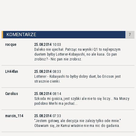
KOMENTARZE
7
rocque
25.08.2014
10:03
Daleko nie ujechał. Patrząc na wyniki Q1 to najlepszym
duetem byłby Lotterer-Kobayashi, no ale kasa. Co pan
zrobisz? - Nic pan nie zrobisz.
LH44fan
25.08.2014
08:33
Lotterer - Kobayashi to byłby dobry duet, bo Ericson jest
strasznie cienki.
Carolius
25.08.2014
08:14
Szkoda mi gościa, jest szybki ale nie to się liczy... Na Monzy
podobno Merhi ma jechać...
marcin_114
25.08.2014
07:33
"Jestem gotowy, ale decyzja nie zależy tylko ode mnie."
Obawiam się, że Kamui właśnie nie ma nic do gadania.