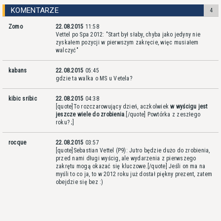
KOMENTARZE
4
Zomo
22.08.2015
11:58
Vettel po Spa 2012: "Start był słaby, chyba jako jedyny nie
zyskałem pozycji w pierwszym zakręcie, więc musiałem
walczyć"
kabans
22.08.2015
05:45
gdzie ta walka o MS u Vetela?
kibic sribic
22.08.2015
04:38
[quote]To rozczarowujący dzień, aczkolwiek
w wyścigu jest
jeszcze wiele do zrobienia
.[/quote] Powtórka z zeszłego
roku? ;]
rocque
22.08.2015
03:57
[quote]Sebastian Vettel (P9): Jutro będzie dużo do zrobienia,
przed nami długi wyścig, ale wydarzenia z pierwszego
zakrętu mogą okazać się kluczowe.[/quote] Jeśli on ma na
myśli to co ja, to w 2012 roku już dostał piękny prezent, zatem
obejdzie się bez :)