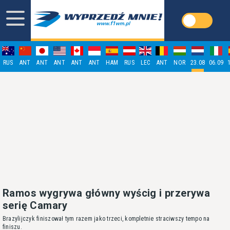
RUS
ANT
ANT
ANT
ANT
ANT
HAM
RUS
LEC
ANT
NOR
23.08
06.09
Ramos wygrywa główny wyścig i przerywa
serię Camary
Brazylijczyk finiszował tym razem jako trzeci, kompletnie straciwszy tempo na
finiszu.