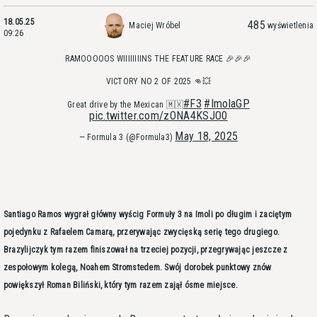
18.05.25
485
Maciej Wróbel
wyświetlenia
09:26
RAMOOOOOS WIIIIIIIINS THE FEATURE RACE 🎉🎉🎉
VICTORY NO 2 OF 2025 👊💥
#F3
#ImolaGP
Great drive by the Mexican 🇲🇽
pic.twitter.com/zONA4KSJO0
May 18, 2025
— Formula 3 (@Formula3)
Santiago Ramos wygrał główny wyścig Formuły 3 na Imoli po długim i zaciętym
pojedynku z Rafaelem Camarą, przerywając zwycięską serię tego drugiego.
Brazylijczyk tym razem finiszował na trzeciej pozycji, przegrywając jeszcze z
zespołowym kolegą, Noahem Stromstedem. Swój dorobek punktowy znów
powiększył Roman Biliński, który tym razem zajął ósme miejsce.