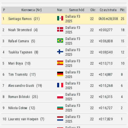
P.
Kierowca (Nr)
Nar.
Samochód
Okr.
Czas/strata
Pkt.
Dallara F3
1
Santiago Ramos
(21)
22
0h35m28,558
25
2025
Dallara F3
2
Noah Stromsted
(4)
22
+0:00,277
18
2025
Dallara F3
3
Rafael Camara
(5)
22
+0:06,838
15
2025
Dallara F3
4
Tuukka Taponen
(8)
22
+0:08,540
12
2025
Dallara F3
5
Mari Boya
(10)
22
+0:13,713
10
2025
Dallara F3
6
Tim Tramnitz
(17)
22
+0:14,887
8
2025
Dallara F3
7
Alessandro Giusti
(19)
22
+0:15,268
6
2025
Dallara F3
8
Roman Biliński
(25)
22
+0:16,315
4
2025
Dallara F3
9
Nikoła Cołow
(12)
22
+0:16,727
2
2025
Dallara F3
10
Laurens van Hoepen
(7)
22
+0:17,829
1
2025