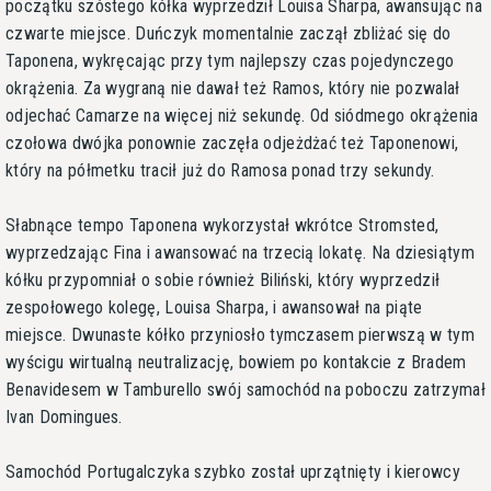
początku szóstego kółka wyprzedził Louisa Sharpa, awansując na
czwarte miejsce. Duńczyk momentalnie zaczął zbliżać się do
Taponena, wykręcając przy tym najlepszy czas pojedynczego
okrążenia. Za wygraną nie dawał też Ramos, który nie pozwalał
odjechać Camarze na więcej niż sekundę. Od siódmego okrążenia
czołowa dwójka ponownie zaczęła odjeżdżać też Taponenowi,
który na półmetku tracił już do Ramosa ponad trzy sekundy.
Słabnące tempo Taponena wykorzystał wkrótce Stromsted,
wyprzedzając Fina i awansować na trzecią lokatę. Na dziesiątym
kółku przypomniał o sobie również Biliński, który wyprzedził
zespołowego kolegę, Louisa Sharpa, i awansował na piąte
miejsce. Dwunaste kółko przyniosło tymczasem pierwszą w tym
wyścigu wirtualną neutralizację, bowiem po kontakcie z Bradem
Benavidesem w Tamburello swój samochód na poboczu zatrzymał
Ivan Domingues.
Samochód Portugalczyka szybko został uprzątnięty i kierowcy