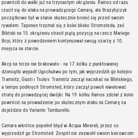
powrócili do walki już na trzynastym okrążeniu. Ramos od razu
rzucił się do ataku na prowadzącego Camarę, ale Brazylijczyk
początkowo był w stanie skutecznie bronić się przed swoim
rywalem. Taponen trzymał się z kolei blisko Stromsteda, zaś
Biliński na 15. okrążeniu stracił piątą pozycję na rzecz Mariego
Boyi, który z powodzeniem kontynuował swoją szarżę z 10.
miejsca na starcie.
Akcji na torze nie brakowało - na 17. kółku z punktowanej
dziesiątki wypadł Ugochukwu po tym, jak wyprzedzili go kolejno
Tramnitz, Giusti i Tsolov. Tramnitz zaczął naciskać na Bilińskiego,
a tempo podkręcił Stromsted, który zaczął powoli niwelować
stratę do prowadzącej dwójki. Na 19. kółku Ramos zdołał z kolei
powrócić na prowadzenie po skutecznym ataku na Camarę na
dojeździe do Variante Tamburello.
Camara wkrótce popełnił błąd w Acqua Minerali, przez co
wyprzedził go Stromsted. Zespół nie zezwolił swoim kierowcom