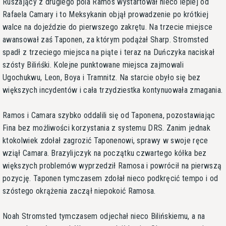
Ruszający z drugiego pola Ramos wystartował nieco lepiej od
Rafaela Camary i to Meksykanin objął prowadzenie po krótkiej
walce na dojeździe do pierwszego zakrętu. Na trzecie miejsce
awansował zaś Taponen, za którym podążał Sharp. Stromsted
spadł z trzeciego miejsca na piąte i teraz na Duńczyka naciskał
szósty Bilińśki. Kolejne punktowane miejsca zajmowali
Ugochukwu, Leon, Boya i Tramnitz. Na starcie obyło się bez
większych incydentów i cała trzydziestka kontynuowała zmagania.
Ramos i Camara szybko oddalili się od Taponena, pozostawiając
Fina bez możliwości korzystania z systemu DRS. Zanim jednak
ktokolwiek zdołał zagrozić Taponenowi, sprawy w swoje ręce
wziął Camara. Brazylijczyk na początku czwartego kółka bez
większych problemów wyprzedził Ramosa i powrócił na pierwszą
pozycję. Taponen tymczasem zdołał nieco podkręcić tempo i od
szóstego okrążenia zaczął niepokoić Ramosa.
Noah Stromsted tymczasem odjechał nieco Bilińskiemu, a na