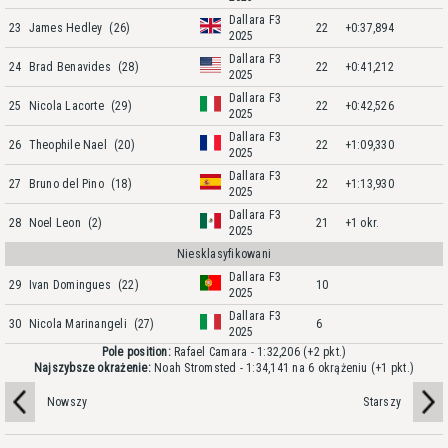
Dallara F3
23
James Hedley
(26)
22
+0:37,894
2025
Dallara F3
24
Brad Benavides
(28)
22
+0:41,212
2025
Dallara F3
25
Nicola Lacorte
(29)
22
+0:42,526
2025
Dallara F3
26
Theophile Nael
(20)
22
+1:09,330
2025
Dallara F3
27
Bruno del Pino
(18)
22
+1:13,930
2025
Dallara F3
28
Noel Leon
(2)
21
+1 okr.
2025
Niesklasyfikowani
Dallara F3
29
Ivan Domingues
(22)
10
2025
Dallara F3
30
Nicola Marinangeli
(27)
6
2025
Pole position:
Rafael Camara - 1:32,206
(+2 pkt.)
Najszybsze okrażenie:
Noah Stromsted - 1:34,141 na 6 okrążeniu
(+1 pkt.)
Nowszy
Starszy