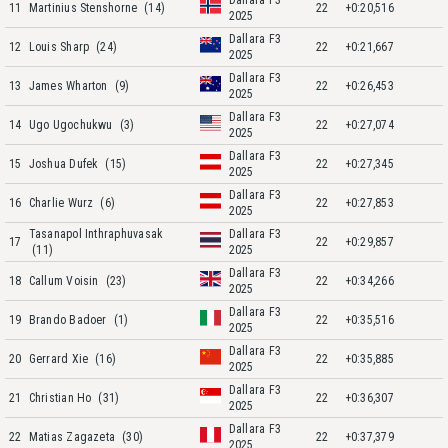
Dallara F3
11
Martinius Stenshorne
(14)
22
+0:20,516
2025
Dallara F3
12
Louis Sharp
(24)
22
+0:21,667
2025
Dallara F3
13
James Wharton
(9)
22
+0:26,453
2025
Dallara F3
14
Ugo Ugochukwu
(3)
22
+0:27,074
2025
Dallara F3
15
Joshua Dufek
(15)
22
+0:27,345
2025
Dallara F3
16
Charlie Wurz
(6)
22
+0:27,853
2025
Tasanapol Inthraphuvasak
Dallara F3
17
22
+0:29,857
(11)
2025
Dallara F3
18
Callum Voisin
(23)
22
+0:34,266
2025
Dallara F3
19
Brando Badoer
(1)
22
+0:35,516
2025
Dallara F3
20
Gerrard Xie
(16)
22
+0:35,885
2025
Dallara F3
21
Christian Ho
(31)
22
+0:36,307
2025
Dallara F3
22
Matias Zagazeta
(30)
22
+0:37,379
2025