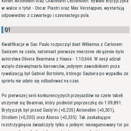
Kimim Antonellim oraz Charlesem Leclerkiem. Rywale Brytyjczyka
w walce o tytuł - Oscar Piastri oraz Max Verstappen, wystartują
odpowiednio z czwartego i szesnastego pola.
Q1
Kwalifikacje w Sao Paulo rozpoczął duet Williamsa z Carlosem
Sainzem na czele, natomiast pierwsze mierzone okrążenie było
autorstwa Olivera Bearmana z Haasa - 1:10,664. W sesji udział
wzięło dziewiętnastu kierowców, jedynym zawodnikiem poza
rywalizacją był Gabriel Bortoleto, którego Saubera po wypadku ze
sprintu nie udało się odbudować na czas.
Po pierwszej serii konkurencyjnych przejazdów na czele tabeli
utrzymał się Bearman, który podniósł poprzeczkę do 1:09,891.
Brytyjczyk był przed Gasly'm (+0,235) Antonellim (+0,301),
Strollem (+0,330) oraz Alonso (+0,335). Tak zaskakujące
rozstrzygnięcia świadczyły tylko o jednym: nienagumowany tor po