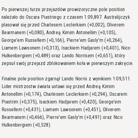
Po pierwszej turze przejazdów prowizoryczne pole position
należało do Oscara Piastriego z czasem 1:09,897. Australijczyk
plasował się przed Charlesem Leclerkiem (+0,002), Oliverem
Bearmanem (+0,080), Andreą Kimim Antonellim (+0,105),
George'em Russellem (+0,166), Pierre'em Gasly'm (+0,264),
Liamem Lawsonem (+0,313), Isackiem Hadjarem (+0,401), Nico
Hulkenbergiem (+0,489) oraz Lando Norrisem (+0,651), który
zepsuł swój przejazd zblokowaniem koła w pierwszym zakręcie.
Finalnie pole position zgarnął Lando Norris z wynikiem 1:09,511.
Lider mistrzostw świata ustawi się przed Andreą Kimim
Antonellim (+0,174), Charlesem Leclerkiem (+0,294), Oscarem
Piastrim (+0,375), Isackiem Hadjarem (+0,420), George'em
Russellem (+0,431), Liamem Lawsonem (+0,451), Oliverem
Bearmanem (+0,466), Pierre'em Gasly'm (+0,491) oraz Nico
Hulkenbergiem (+0,528).