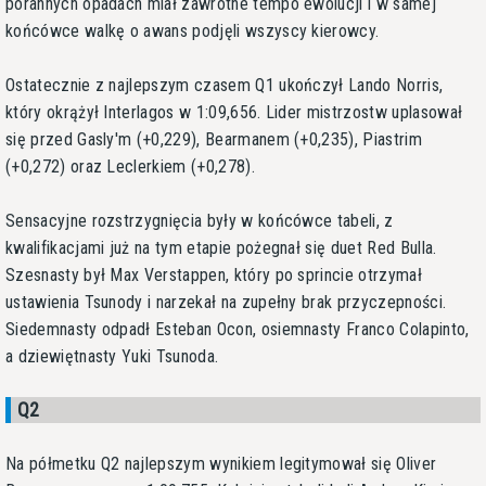
porannych opadach miał zawrotne tempo ewolucji i w samej
końcówce walkę o awans podjęli wszyscy kierowcy.
Ostatecznie z najlepszym czasem Q1 ukończył Lando Norris,
który okrążył Interlagos w 1:09,656. Lider mistrzostw uplasował
się przed Gasly'm (+0,229), Bearmanem (+0,235), Piastrim
(+0,272) oraz Leclerkiem (+0,278).
Sensacyjne rozstrzygnięcia były w końcówce tabeli, z
kwalifikacjami już na tym etapie pożegnał się duet Red Bulla.
Szesnasty był Max Verstappen, który po sprincie otrzymał
ustawienia Tsunody i narzekał na zupełny brak przyczepności.
Siedemnasty odpadł Esteban Ocon, osiemnasty Franco Colapinto,
a dziewiętnasty Yuki Tsunoda.
Q2
Na półmetku Q2 najlepszym wynikiem legitymował się Oliver