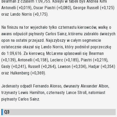
Bearman z czasem 1:09,755. Kolejni w tabeli byli Andrea Kimi
Antonelli (+0,019), Oscar Piastri (+0,080), George Russell (+0,125)
oraz Lando Norris (+0,175).
Na finiszu na tor wyjechało tylko czternastu kierowców, walkę o
awans odpuścił piętnasty Carlos Sainz, któremu zabrakło świeżych
opon na ostatni przejazd. Najszybszy w całym segmencie
ostatecznie okazał się Lando Norris, który podniósł poprzeczkę
do 1:09,616. Za kierowcą McLarena uplasowali się Bearman
(+0,139), Antonelli (+0,158), Leclerc (+0,185), Piastri (+0,219),
Gasly (+0,241), Russell (+0,264), Lawson (+0,334), Hadjar (+0,354)
oraz Hulkenberg (+0,369).
Jedenasty odpadł Fernando Alonso, dwunasty Alexander Albon,
trzynasty Lewis Hamilton, czternasty Lance Stroll, natomiast
piętnasty Carlos Sainz.
Q3