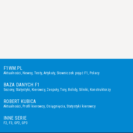
F1WM.PL
Aktualności
,
Newsy
,
Testy
,
Artykuły
,
Słowniczek pojęć F1
,
Polacy
BAZA DANYCH F1
Sezony
,
Statystyki
,
Kierowcy
,
Zespoły
,
Tory
,
Bolidy
,
Silniki
,
Konstruktorzy
ROBERT KUBICA
Aktualności
,
Profil kierowcy
,
Osiągnięcia
,
Statystyki kierowcy
INNE SERIE
F2
,
F3
,
GP2
,
GP3