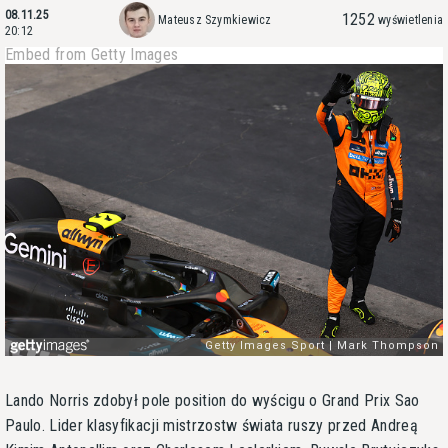
08.11.25
1252
Mateusz Szymkiewicz
wyświetlenia
20:12
Embed from Getty Images
Lando Norris zdobył pole position do wyścigu o Grand Prix Sao
Paulo. Lider klasyfikacji mistrzostw świata ruszy przed Andreą