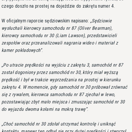
czego doszło na prostej na dojeździe do zakrętu numer 4.
W oficjalnym raporcie sędziowskim napisano:
Sędziowie
wysłuchali kierowcy samochodu nr 87 (Oliver Bearman),
kierowcy samochodu nr 30 (Liam Lawson), przedstawicieli
zespołów oraz przeanalizowali nagrania wideo i materiał z
kamer pokładowych
.
Po utracie prędkości na wyjściu z zakrętu 3, samochód nr 87
został dogoniony przez samochód nr 30, który miał wyższą
prędkość i był w trakcie wyprzedzania na prostej w kierunku
zakrętu 4. W momencie, gdy samochód nr 30 próbował zrównać
się z rywalem, kierowca samochodu nr 87 zjechał w lewo,
pozostawiając zbyt mało miejsca i zmuszając samochód nr 30
do wyjazdu dwoma kołami na mokrą trawę
.
Choć samochód nr 30 zdołał utrzymać kontrolę i uniknąć
kontaktu, manewr ten odbył się przy dużej prędkości i stworzył