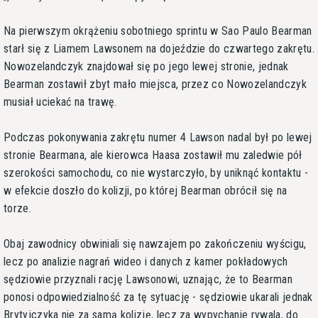
Na pierwszym okrążeniu sobotniego sprintu w Sao Paulo Bearman
starł się z Liamem Lawsonem na dojeździe do czwartego zakrętu.
Nowozelandczyk znajdował się po jego lewej stronie, jednak
Bearman zostawił zbyt mało miejsca, przez co Nowozelandczyk
musiał uciekać na trawę.
Podczas pokonywania zakrętu numer 4 Lawson nadal był po lewej
stronie Bearmana, ale kierowca Haasa zostawił mu zaledwie pół
szerokości samochodu, co nie wystarczyło, by uniknąć kontaktu -
w efekcie doszło do kolizji, po której Bearman obrócił się na
torze.
Obaj zawodnicy obwiniali się nawzajem po zakończeniu wyścigu,
lecz po analizie nagrań wideo i danych z kamer pokładowych
sędziowie przyznali rację Lawsonowi, uznając, że to Bearman
ponosi odpowiedzialność za tę sytuację - sędziowie ukarali jednak
Brytyjczyka nie za samą kolizję, lecz za wypychanie rywala, do