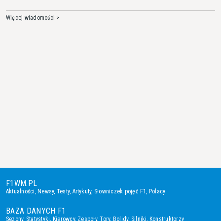
Więcej wiadomości >
F1WM.PL
Aktualności
,
Newsy
,
Testy
,
Artykuły
,
Słowniczek pojęć F1
,
Polacy
BAZA DANYCH F1
Sezony
,
Statystyki
,
Kierowcy
,
Zespoły
,
Tory
,
Bolidy
,
Silniki
,
Konstruktorzy