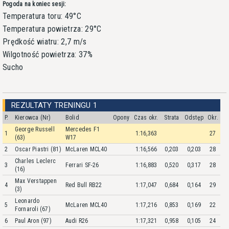
Pogoda na koniec sesji:
Temperatura toru: 49°C
Temperatura powietrza: 29°C
Prędkość wiatru: 2,7 m/s
Wilgotność powietrza: 37%
Sucho
REZULTATY TRENINGU 1
P.
Kierowca (Nr)
Bolid
Opony
Czas okr.
Strata
Odstęp
Okr.
George Russell
Mercedes F1
1
1:16,363
27
(63)
W17
2
Oscar Piastri (81)
McLaren MCL40
1:16,566
0,203
0,203
28
Charles Leclerc
3
Ferrari SF-26
1:16,883
0,520
0,317
28
(16)
Max Verstappen
4
Red Bull RB22
1:17,047
0,684
0,164
29
(3)
Leonardo
5
McLaren MCL40
1:17,216
0,853
0,169
22
Fornaroli (67)
6
Paul Aron (97)
Audi R26
1:17,321
0,958
0,105
24