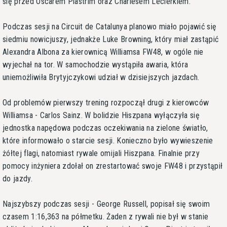
się przed Oscarem Piastrim oraz Charlesem Leclerkiem.
Podczas sesji na Circuit de Catalunya planowo miało pojawić się
siedmiu nowicjuszy, jednakże Luke Browning, który miał zastąpić
Alexandra Albona za kierownicą Williamsa FW48, w ogóle nie
wyjechał na tor. W samochodzie wystąpiła awaria, która
uniemożliwiła Brytyjczykowi udział w dzisiejszych jazdach.
Od problemów pierwszy trening rozpoczął drugi z kierowców
Williamsa - Carlos Sainz. W bolidzie Hiszpana wyłączyła się
jednostka napędowa podczas oczekiwania na zielone światło,
które informowało o starcie sesji. Konieczno było wywieszenie
żółtej flagi, natomiast rywale omijali Hiszpana. Finalnie przy
pomocy inżyniera zdołał on zrestartować swoje FW48 i przystąpił
do jazdy.
Najszybszy podczas sesji - George Russell, popisał się swoim
czasem 1:16,363 na półmetku. Żaden z rywali nie był w stanie