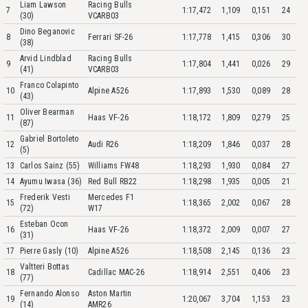
Liam Lawson
Racing Bulls
7
1:17,472
1,109
0,151
24
(30)
VCARB03
Dino Beganovic
8
Ferrari SF-26
1:17,778
1,415
0,306
30
(38)
Arvid Lindblad
Racing Bulls
9
1:17,804
1,441
0,026
29
(41)
VCARB03
Franco Colapinto
10
Alpine A526
1:17,893
1,530
0,089
28
(43)
Oliver Bearman
11
Haas VF-26
1:18,172
1,809
0,279
25
(87)
Gabriel Bortoleto
12
Audi R26
1:18,209
1,846
0,037
28
(5)
13
Carlos Sainz (55)
Williams FW48
1:18,293
1,930
0,084
27
14
Ayumu Iwasa (36)
Red Bull RB22
1:18,298
1,935
0,005
21
Frederik Vesti
Mercedes F1
15
1:18,365
2,002
0,067
28
(72)
W17
Esteban Ocon
16
Haas VF-26
1:18,372
2,009
0,007
27
(31)
17
Pierre Gasly (10)
Alpine A526
1:18,508
2,145
0,136
23
Valtteri Bottas
18
Cadillac MAC-26
1:18,914
2,551
0,406
23
(77)
Fernando Alonso
Aston Martin
19
1:20,067
3,704
1,153
23
(14)
AMR26