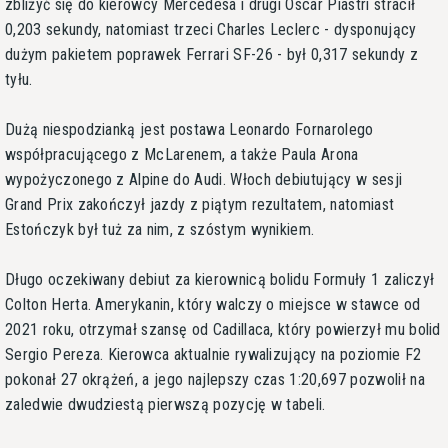
zbliżyć się do kierowcy Mercedesa i drugi Oscar Piastri stracił
0,203 sekundy, natomiast trzeci Charles Leclerc - dysponujący
dużym pakietem poprawek Ferrari SF-26 - był 0,317 sekundy z
tyłu.
Dużą niespodzianką jest postawa Leonardo Fornarolego
współpracującego z McLarenem, a także Paula Arona
wypożyczonego z Alpine do Audi. Włoch debiutujący w sesji
Grand Prix zakończył jazdy z piątym rezultatem, natomiast
Estończyk był tuż za nim, z szóstym wynikiem.
Długo oczekiwany debiut za kierownicą bolidu Formuły 1 zaliczył
Colton Herta. Amerykanin, który walczy o miejsce w stawce od
2021 roku, otrzymał szansę od Cadillaca, który powierzył mu bolid
Sergio Pereza. Kierowca aktualnie rywalizujący na poziomie F2
pokonał 27 okrążeń, a jego najlepszy czas 1:20,697 pozwolił na
zaledwie dwudziestą pierwszą pozycję w tabeli.