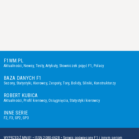
F1WM.PL
Aktualności
,
Newsy
,
Testy
,
Artykuły
,
Słowniczek pojęć F1
,
Polacy
BAZA DANYCH F1
Sezony
,
Statystyki
,
Kierowcy
,
Zespoły
,
Tory
,
Bolidy
,
Silniki
,
Konstruktorzy
ROBERT KUBICA
Aktualności
,
Profil kierowcy
,
Osiągnięcia
,
Statystyki kierowcy
INNE SERIE
F2
,
F3
,
GP2
,
GP3
WYPRZEDŹ MNIE! • ISSN 2080-4628 • Serwis poświęcony F1 i innym seriom