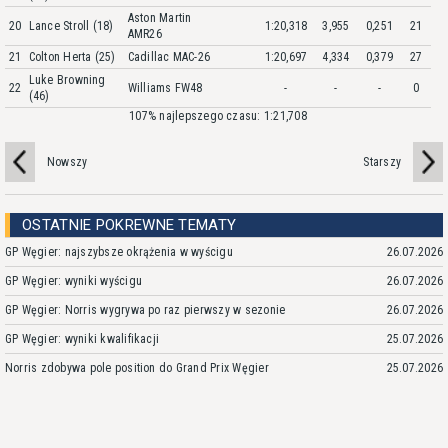
Aston Martin
20
Lance Stroll (18)
1:20,318
3,955
0,251
21
AMR26
21
Colton Herta (25)
Cadillac MAC-26
1:20,697
4,334
0,379
27
Luke Browning
22
Williams FW48
-
-
-
0
(46)
107% najlepszego czasu: 1:21,708
Nowszy
Starszy
OSTATNIE POKREWNE TEMATY
GP Węgier: najszybsze okrążenia w wyścigu
26.07.2026
GP Węgier: wyniki wyścigu
26.07.2026
GP Węgier: Norris wygrywa po raz pierwszy w sezonie
26.07.2026
GP Węgier: wyniki kwalifikacji
25.07.2026
Norris zdobywa pole position do Grand Prix Węgier
25.07.2026