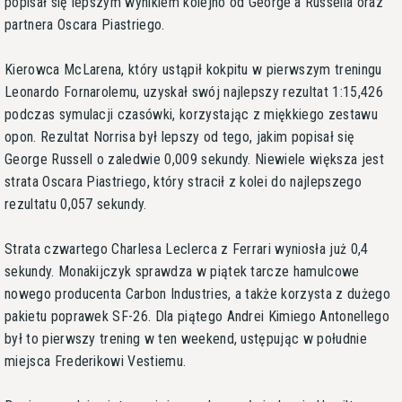
popisał się lepszym wynikiem kolejno od George'a Russella oraz
partnera Oscara Piastriego.
Kierowca McLarena, który ustąpił kokpitu w pierwszym treningu
Leonardo Fornarolemu, uzyskał swój najlepszy rezultat 1:15,426
podczas symulacji czasówki, korzystając z miękkiego zestawu
opon. Rezultat Norrisa był lepszy od tego, jakim popisał się
George Russell o zaledwie 0,009 sekundy. Niewiele większa jest
strata Oscara Piastriego, który stracił z kolei do najlepszego
rezultatu 0,057 sekundy.
Strata czwartego Charlesa Leclerca z Ferrari wyniosła już 0,4
sekundy. Monakijczyk sprawdza w piątek tarcze hamulcowe
nowego producenta Carbon Industries, a także korzysta z dużego
pakietu poprawek SF-26. Dla piątego Andrei Kimiego Antonellego
był to pierwszy trening w ten weekend, ustępując w południe
miejsca Frederikowi Vestiemu.