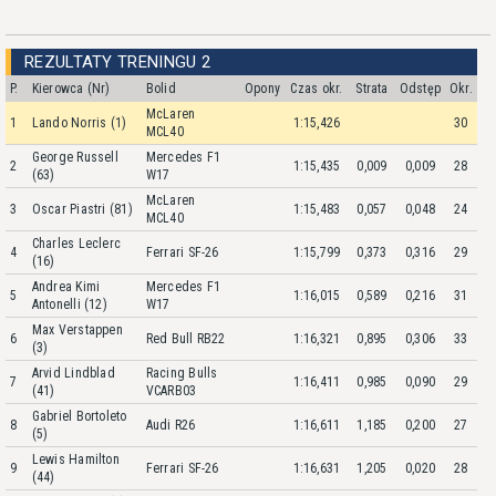
REZULTATY TRENINGU 2
P.
Kierowca (Nr)
Bolid
Opony
Czas okr.
Strata
Odstęp
Okr.
McLaren
1
Lando Norris (1)
1:15,426
30
MCL40
George Russell
Mercedes F1
2
1:15,435
0,009
0,009
28
(63)
W17
McLaren
3
Oscar Piastri (81)
1:15,483
0,057
0,048
24
MCL40
Charles Leclerc
4
Ferrari SF-26
1:15,799
0,373
0,316
29
(16)
Andrea Kimi
Mercedes F1
5
1:16,015
0,589
0,216
31
Antonelli (12)
W17
Max Verstappen
6
Red Bull RB22
1:16,321
0,895
0,306
33
(3)
Arvid Lindblad
Racing Bulls
7
1:16,411
0,985
0,090
29
(41)
VCARB03
Gabriel Bortoleto
8
Audi R26
1:16,611
1,185
0,200
27
(5)
Lewis Hamilton
9
Ferrari SF-26
1:16,631
1,205
0,020
28
(44)