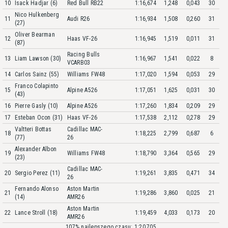
10
Isack Hadjar (6)
Red Bull RB22
1:16,674
1,248
0,043
30
Nico Hulkenberg
11
Audi R26
1:16,934
1,508
0,260
31
(27)
Oliver Bearman
12
Haas VF-26
1:16,945
1,519
0,011
31
(87)
Racing Bulls
13
Liam Lawson (30)
1:16,967
1,541
0,022
8
VCARB03
14
Carlos Sainz (55)
Williams FW48
1:17,020
1,594
0,053
29
Franco Colapinto
15
Alpine A526
1:17,051
1,625
0,031
30
(43)
16
Pierre Gasly (10)
Alpine A526
1:17,260
1,834
0,209
29
17
Esteban Ocon (31)
Haas VF-26
1:17,538
2,112
0,278
29
Valtteri Bottas
Cadillac MAC-
18
1:18,225
2,799
0,687
6
(77)
26
Alexander Albon
19
Williams FW48
1:18,790
3,364
0,565
29
(23)
Cadillac MAC-
20
Sergio Perez (11)
1:19,261
3,835
0,471
34
26
Fernando Alonso
Aston Martin
21
1:19,286
3,860
0,025
21
(14)
AMR26
Aston Martin
22
Lance Stroll (18)
1:19,459
4,033
0,173
20
AMR26
107% najlepszego czasu: 1:20,705