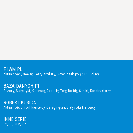
F1WM.PL
Aktualności
,
Newsy
,
Testy
,
Artykuły
,
Słowniczek pojęć F1
,
Polacy
BAZA DANYCH F1
Sezony
,
Statystyki
,
Kierowcy
,
Zespoły
,
Tory
,
Bolidy
,
Silniki
,
Konstruktorzy
ROBERT KUBICA
Aktualności
,
Profil kierowcy
,
Osiągnięcia
,
Statystyki kierowcy
INNE SERIE
F2
,
F3
,
GP2
,
GP3