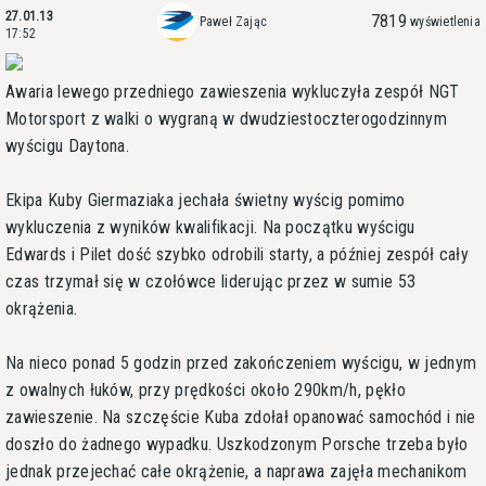
27.01.13
7819
Paweł Zając
wyświetlenia
17:52
Awaria lewego przedniego zawieszenia wykluczyła zespół NGT
Motorsport z walki o wygraną w dwudziestoczterogodzinnym
wyścigu Daytona.
Ekipa Kuby Giermaziaka jechała świetny wyścig pomimo
wykluczenia z wyników kwalifikacji. Na początku wyścigu
Edwards i Pilet dość szybko odrobili starty, a później zespół cały
czas trzymał się w czołówce liderując przez w sumie 53
okrążenia.
Na nieco ponad 5 godzin przed zakończeniem wyścigu, w jednym
z owalnych łuków, przy prędkości około 290km/h, pękło
zawieszenie. Na szczęście Kuba zdołał opanować samochód i nie
doszło do żadnego wypadku. Uszkodzonym Porsche trzeba było
jednak przejechać całe okrążenie, a naprawa zajęła mechanikom