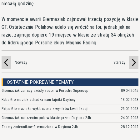
niecałą godzinę.
W momencie awarii Giermaziak zajmował trzecią pozycję w klasie
GT. Ostatecznie Polakowi udało się wrócić na tor, jednak jak na
razie, zajmuje dopiero 19 miejsce w klasie ze stratą 34 okrążeń
do liderującego Porsche ekipy Magnus Racing.
Nowszy
Starszy
OSTATNIE POKREWNE TEMATY
Giermaziak zaliczy szósty sezon w Porsche Supercup
09.04.2015
Kuba Giermaziak zdradza nam tajniki Daytony
13.02.2013
Ekipa Giermaziaka wykluczona z wyników kwalifikacji
25.01.2013
Giermaziak na trzecim polu w klasie przed Daytona 24h
24.01.2013
Znamy zmienników Giermaziaka w Daytona 24h
28.12.2012