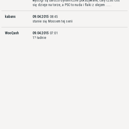
wyścigi są bardzo dynamiczne pokazywane, cały czas coś
się dzieje na torze, a PSC to nuda i flaki z olejem ......
kabans
09.04.2015
08:45
stanie się Mossem tej serii
WooQash
09.04.2015
07:01
1? ładnie