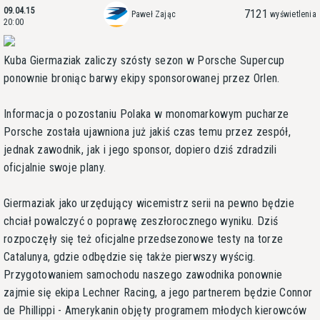
09.04.15
7121
Paweł Zając
wyświetlenia
20:00
Kuba Giermaziak zaliczy szósty sezon w Porsche Supercup
ponownie broniąc barwy ekipy sponsorowanej przez Orlen.
Informacja o pozostaniu Polaka w monomarkowym pucharze
Porsche została ujawniona już jakiś czas temu przez zespół,
jednak zawodnik, jak i jego sponsor, dopiero dziś zdradzili
oficjalnie swoje plany.
Giermaziak jako urzędujący wicemistrz serii na pewno będzie
chciał powalczyć o poprawę zeszłorocznego wyniku. Dziś
rozpoczęły się też oficjalne przedsezonowe testy na torze
Catalunya, gdzie odbędzie się także pierwszy wyścig.
Przygotowaniem samochodu naszego zawodnika ponownie
zajmie się ekipa Lechner Racing, a jego partnerem będzie Connor
de Phillippi - Amerykanin objęty programem młodych kierowców