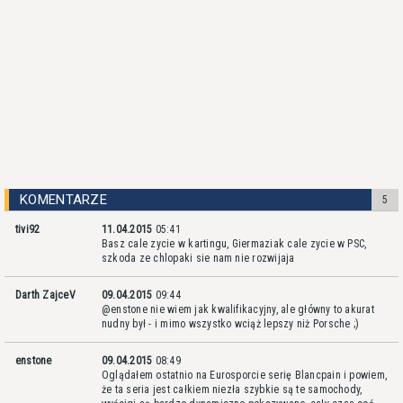
KOMENTARZE
5
tivi92
11.04.2015
05:41
Basz cale zycie w kartingu, Giermaziak cale zycie w PSC,
szkoda ze chlopaki sie nam nie rozwijaja
Darth ZajceV
09.04.2015
09:44
@enstone nie wiem jak kwalifikacyjny, ale główny to akurat
nudny był - i mimo wszystko wciąż lepszy niż Porsche ;)
enstone
09.04.2015
08:49
Oglądałem ostatnio na Eurosporcie serię Blancpain i powiem,
że ta seria jest całkiem niezła szybkie są te samochody,