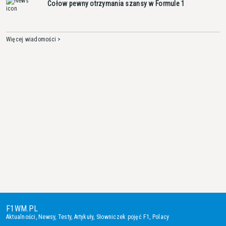
Cołow pewny otrzymania szansy w Formule 1
Więcej wiadomości >
F1WM.PL
Aktualności
,
Newsy
,
Testy
,
Artykuły
,
Słowniczek pojęć F1
,
Polacy