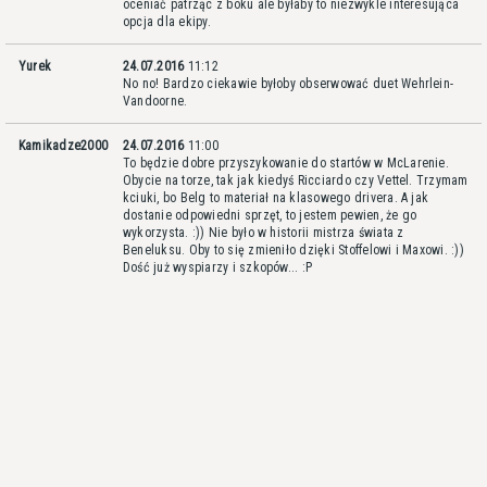
oceniać patrząc z boku ale byłaby to niezwykle interesująca
opcja dla ekipy.
Yurek
24.07.2016
11:12
No no! Bardzo ciekawie byłoby obserwować duet Wehrlein-
Vandoorne.
Kamikadze2000
24.07.2016
11:00
To będzie dobre przyszykowanie do startów w McLarenie.
Obycie na torze, tak jak kiedyś Ricciardo czy Vettel. Trzymam
kciuki, bo Belg to materiał na klasowego drivera. A jak
dostanie odpowiedni sprzęt, to jestem pewien, że go
wykorzysta. :)) Nie było w historii mistrza świata z
Beneluksu. Oby to się zmieniło dzięki Stoffelowi i Maxowi. :))
Dość już wyspiarzy i szkopów... :P