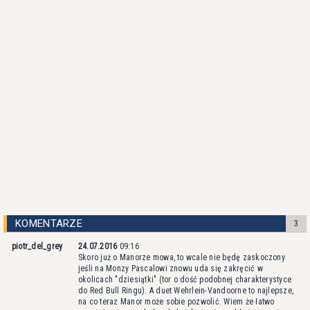
KOMENTARZE
3
piotr_del_grey
24.07.2016
09:16
Skoro już o Manorze mowa, to wcale nie będę zaskoczony
jeśli na Monzy Pascalowi znowu uda się zakręcić w
okolicach "dziesiątki" (tor o dość podobnej charakterystyce
do Red Bull Ringu). A duet Wehrlein-Vandoorne to najlepsze,
na co teraz Manor może sobie pozwolić. Wiem że łatwo