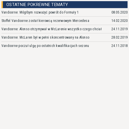
OSTATNIE POKREWNE TEMATY
Vandoorne: Mógłbym rozważyć powrót do Formuły 1
08.05.2020
Stoffel Vandoorne został kierowcą rezerwowym Mercedesa
14.02.2020
Vandoorne: Alonso otrzymywał w McLarenie wszystko czego chciał
24.11.2019
Vandoorne: McLaren był w pełni skoncentrowany na Alonso
28.02.2019
Vandoorne poczuł ulgę po ostatnich kwalifikacjach sezonu
24.11.2018