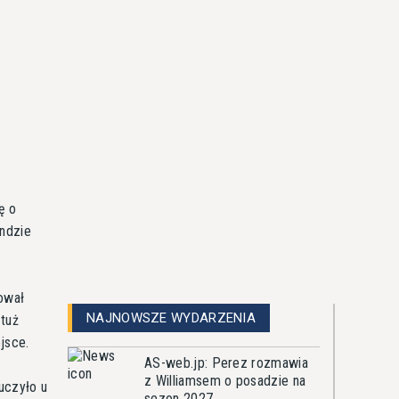
ę o
ndzie
ował
NAJNOWSZE WYDARZENIA
 tuż
jsce.
AS-web.jp: Perez rozmawia
z Williamsem o posadzie na
uczyło u
sezon 2027