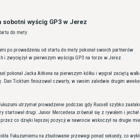
 sobotni wyścig GP3 w Jerez
tartu do mety
umi po prowadzeniu od startu do mety pokonał swoich partnerów
h i zwyciężył w pierwszym wyścigu GP3 na torze w Jerez.
el pokonał Jacka Aitkena na pierwszym kółku i wygrał zaciętą walk
ę. Dan Ticktum finiszował czwarty, w swoim zaledwie drugim weeke
 Fukuzumi utrzymał prowadzenie podczas gdy Russell szybko zaatak
óry startował drugi. Junior Mercedesa zrównał się z rywalem i jechał
 przez co dzięki lepszej pozycji w nawrocie wskoczył na drugie mie
oliła Fukuzumiemu na zbudowanie przewagi ponad sekundy, co wykl