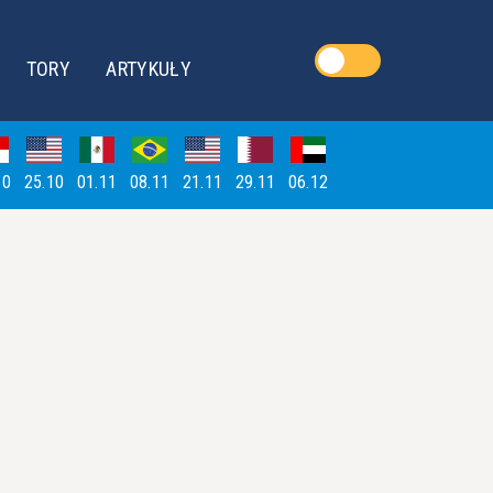
TORY
ARTYKUŁY
10
25.10
01.11
08.11
21.11
29.11
06.12