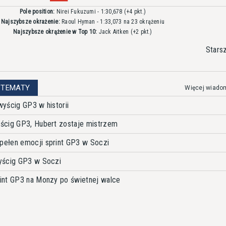
Pole position:
Nirei Fukuzumi - 1:30,678
(+4 pkt.)
Najszybsze okrażenie:
Raoul Hyman - 1:33,073 na 23 okrążeniu
Najszybsze okrążenie w Top 10:
Jack Aitken
(+2 pkt.)
Stars
 TEMATY
Więcej wiado
yścig GP3 w historii
ścig GP3, Hubert zostaje mistrzem
ełen emocji sprint GP3 w Soczi
yścig GP3 w Soczi
int GP3 na Monzy po świetnej walce