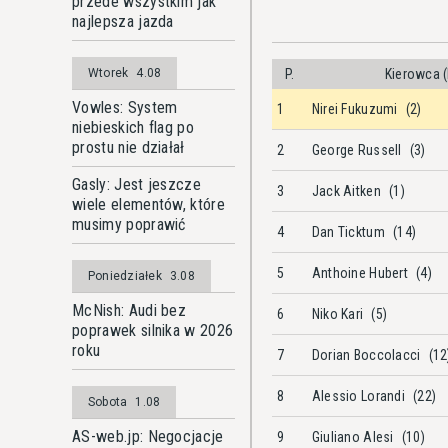
przede wszystkim jak
najlepsza jazda
Wtorek
4.08
P.
Kierowca (
Vowles: System
1
Nirei Fukuzumi
(2)
niebieskich flag po
prostu nie działał
2
George Russell
(3)
Gasly: Jest jeszcze
3
Jack Aitken
(1)
wiele elementów, które
musimy poprawić
4
Dan Ticktum
(14)
5
Anthoine Hubert
(4)
Poniedziałek
3.08
McNish: Audi bez
6
Niko Kari
(5)
poprawek silnika w 2026
roku
7
Dorian Boccolacci
(12
8
Alessio Lorandi
(22)
Sobota
1.08
AS-web.jp: Negocjacje
9
Giuliano Alesi
(10)