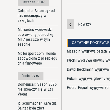
Czwartek
30.07
Colapinto: Aston był od
nas mocniejszy w
zakrętach
Nowszy
Mercedes wprowadzi
poprawioną jednostkę
M17 jeszcze w tym
OSTATNIE POKREWNE
sezonie
Mazepin wygrywa ostatni w
Motorsport.com: Honda
zadowolona z przebiegu
Pucini wygrywa główny wy
dnia filmowego
David Beckmann wygrywa p
Środa
29.07
Pulcini wygrywa główny w
Domenicali: Sezon 2026
Pedro Piquet wygrywa spr
nie skończy się w Las
Vegas
R. Schumacher: Kara dla
Sainza była zbyt