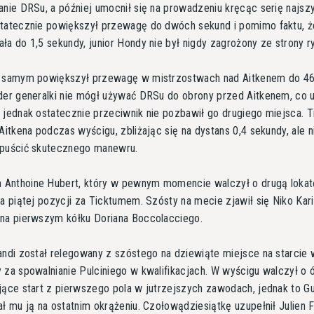
anie DRSu, a później umocnił się na prowadzeniu kręcąc serię najs
statecznie powiększył przewagę do dwóch sekund i pomimo faktu, ż
ła do 1,5 sekundy, junior Hondy nie był nigdy zagrożony ze strony ry
m samym powiększył przewagę w mistrzostwach nad Aitkenem do 4
der generalki nie mógł używać DRSu do obrony przed Aitkenem, co u
 jednak ostatecznie przeciwnik nie pozbawił go drugiego miejsca. 
 Aitkena podczas wyścigu, zbliżając się na dystans 0,4 sekundy, ale n
ypuścić skutecznego manewru.
Anthoine Hubert, który w pewnym momencie walczył o drugą lokat
na piątej pozycji za Ticktumem. Szósty na mecie zjawił się Niko Kari
na pierwszym kółku Doriana Boccolacciego.
andi został relegowany z szóstego na dziewiąte miejsce na starcie 
 za spowalnianie Pulciniego w kwalifikacjach. W wyścigu walczył o
jące start z pierwszego pola w jutrzejszych zawodach, jednak to Gu
ał mu ją na ostatnim okrążeniu. Czołowądziesiątkę uzupełnił Julien F