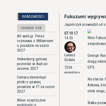
Fukuzumi wygrywa
WIADOMOŚCI
Japończyk prowadził od s
Czwartek
6.08
07.10.17
AS-web.jp: Perez
Nirei Fukuz
14:35
rozmawia z Williamsem
zespołowyc
o posadzie na sezon
2027
Łukasz
George Russ
Hulkenberg gotowy
Godula
drugą lokat
pozostać w Audi po
GP3.
7359
sezonie 2027
wyświetlenia
Camara dementuje
Na starcie
plotki o pewnej
Aitkena, kt
posadzie w F1 na sezon
obok niego,
2027
Albon sceptycznie
Walka pozw
podchodzi o