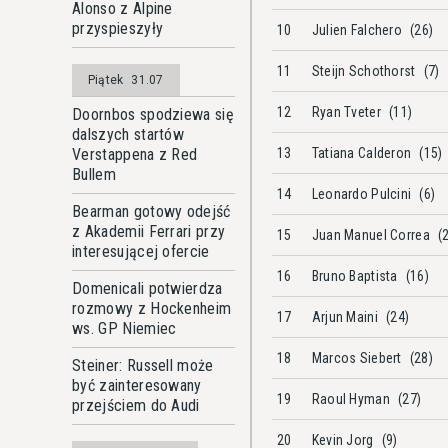
Alonso z Alpine
przyspieszyły
10
Julien Falchero
(26)
11
Steijn Schothorst
(7)
Piątek
31.07
12
Ryan Tveter
(11)
Doornbos spodziewa się
dalszych startów
Verstappena z Red
13
Tatiana Calderon
(15)
Bullem
14
Leonardo Pulcini
(6)
Bearman gotowy odejść
z Akademii Ferrari przy
15
Juan Manuel Correa
(
interesującej ofercie
16
Bruno Baptista
(16)
Domenicali potwierdza
rozmowy z Hockenheim
17
Arjun Maini
(24)
ws. GP Niemiec
18
Marcos Siebert
(28)
Steiner: Russell może
być zainteresowany
19
Raoul Hyman
(27)
przejściem do Audi
20
Kevin Jorg
(9)