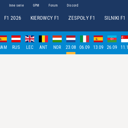
Inne serie
GPM
Forum
Discord
F1 2026
KIEROWCY F1
ZESPOŁY F1
SILNIKI F1
HAM
RUS
LEC
ANT
NOR
23.08
06.09
13.09
26.09
11.