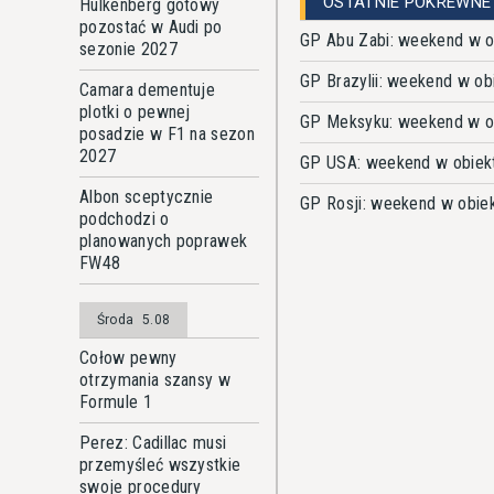
OSTATNIE POKREWNE
Hulkenberg gotowy
pozostać w Audi po
GP Abu Zabi: weekend w o
sezonie 2027
GP Brazylii: weekend w ob
Camara dementuje
plotki o pewnej
GP Meksyku: weekend w o
posadzie w F1 na sezon
2027
GP USA: weekend w obiek
Albon sceptycznie
GP Rosji: weekend w obie
podchodzi o
planowanych poprawek
FW48
Środa
5.08
Cołow pewny
otrzymania szansy w
Formule 1
Perez: Cadillac musi
przemyśleć wszystkie
swoje procedury