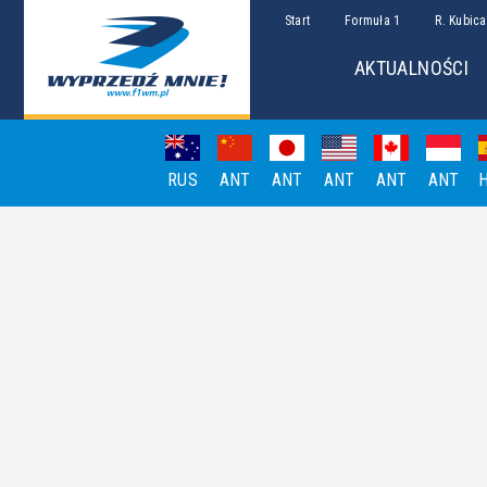
Start
Formuła 1
R. Kubica
AKTUALNOŚCI
RUS
ANT
ANT
ANT
ANT
ANT