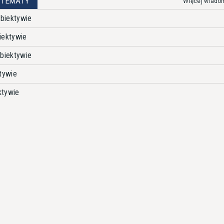
 TEMATY
Więcej wiado
biektywie
iektywie
biektywie
tywie
ktywie