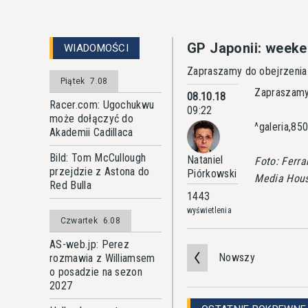
GP Japonii: weeke
WIADOMOŚCI
Zapraszamy do obejrzenia
Piątek
7.08
Zapraszamy 
08.10.18
Racer.com: Ugochukwu
09:22
może dołączyć do
^galeria,85
Akademii Cadillaca
Bild: Tom McCullough
Nataniel
Foto: Ferrar
przejdzie z Astona do
Piórkowski
Media Hous
Red Bulla
1443
wyświetlenia
Czwartek
6.08
AS-web.jp: Perez
Nowszy
rozmawia z Williamsem
o posadzie na sezon
2027