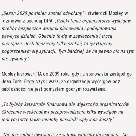
Sezon 2020 powinien zostać odwołany
- stwierdził Mosley w
rozmowie z agencją DPA.
Dzięki temu organizatorzy wyścigów
mieliby bezpieczne warunki planowania i podejmowania
pewnych działań. Obecnie tkwią w zawieszeniu i tracą
pieniądze. Jeśli będziemy tylko czekać, to ryzykujemy
pogorszeniem się sytuacji. Tym bardziej, że na pewno nic na tym
nie zyskamy
.
Mosley kierował FIA do 2009 roku, gdy na stanowisku zastąpił go
Jean Todt. Brytyjczyk uważa, że organizacja wyścigów bez
publiczności nie jest pomysłem godnym rozważenia.
To byłaby katastrofa finansowa dla większości organizatorów.
Skrócenie weekendów i przeprowadzenie kilku wyścigów na
jednym torze także miałoby niewielki wpływ na koszty
.
Nie ma żadnej gwarancji, że w lipcu wrócimy do ścigania. Co