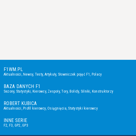
F1WM.PL
Aktualności
,
Newsy
,
Testy
,
Artykuły
,
Słowniczek pojęć F1
,
Polacy
BAZA DANYCH F1
Sezony
,
Statystyki
,
Kierowcy
,
Zespoły
,
Tory
,
Bolidy
,
Silniki
,
Konstruktorzy
ROBERT KUBICA
Aktualności
,
Profil kierowcy
,
Osiągnięcia
,
Statystyki kierowcy
INNE SERIE
F2
,
F3
,
GP2
,
GP3