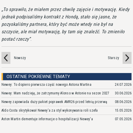
To sprawiło, że miałem przez chwilę zajęcie i motywację. Kiedy
jednak podpisaliśmy kontrakt z Hondą, stało się jasne, że
pozyskaliśmy partnera, który być może wtedy nie był na
szczycie, ale miał motywację, by tam się znaleźć. To zmieniło
postać rzeczy
.
Nowszy
Starszy
OSTATNIE POKREWNE TEMATY
Newey: To dopiero pierwsza część nowego Astona Martina
24.07.2026
Newey: Mam nadzieję, że zatrzymamy Alonso w Astonie na sezon 2027
30.06.2026
Newey zapowiada duży pakiet poprawek AMR26 przed letnią przerwą
08.06.2026
Aldo Costa skrytykował Newey'a za styl wykonywania roli szefa
15.05.2026
Aston Martin dementuje informacje o hospitalizacji Newey'a
07.05.2026