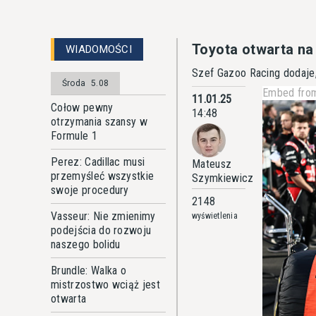
Toyota otwarta na
WIADOMOŚCI
Szef Gazoo Racing dodaje,
Środa
5.08
Embed from
11.01.25
Cołow pewny
14:48
otrzymania szansy w
Formule 1
Perez: Cadillac musi
Mateusz
przemyśleć wszystkie
Szymkiewicz
swoje procedury
2148
Vasseur: Nie zmienimy
wyświetlenia
podejścia do rozwoju
naszego bolidu
Brundle: Walka o
mistrzostwo wciąż jest
otwarta