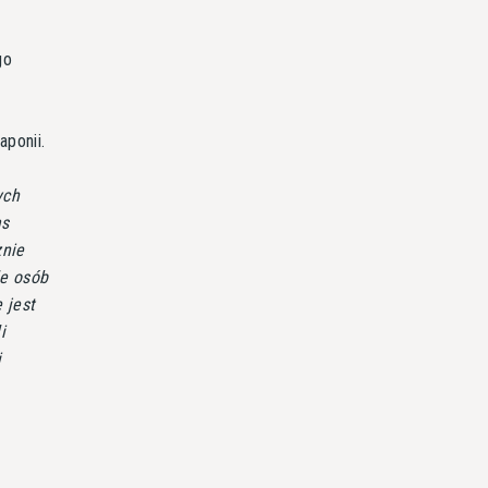
go
ę
ponii.
ych
as
znie
le osób
 jest
i
i