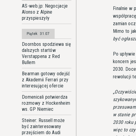
AS-web.jp: Negocjacje
Finalnie w
Alonso z Alpine
współpracę
przyspieszyły
zamian ocz
Mimo to jak
Piątek
31.07
być ogłasz
Doornbos spodziewa się
dalszych startów
Po upływie 
Verstappena z Red
koncern je
Bullem
2030. Doce
Bearman gotowy odejść
rewolucji t
z Akademii Ferrari przy
interesującej ofercie
Oczywiści
Domenicali potwierdza
szykowany
rozmowy z Hockenheim
przesuwamy
ws. GP Niemiec
w stanie p
Steiner: Russell może
2030 roku 
być zainteresowany
więc to cz
przejściem do Audi