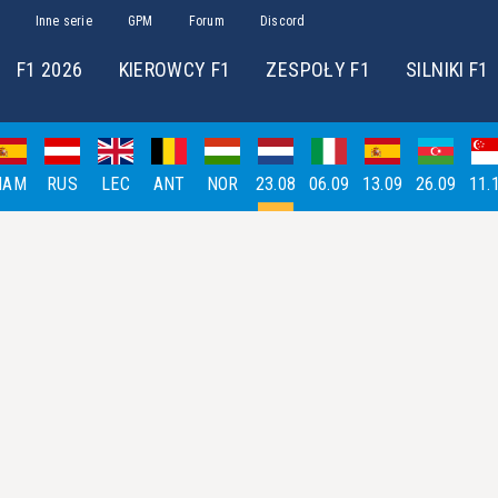
Inne serie
GPM
Forum
Discord
F1 2026
KIEROWCY F1
ZESPOŁY F1
SILNIKI F1
HAM
RUS
LEC
ANT
NOR
23.08
06.09
13.09
26.09
11.