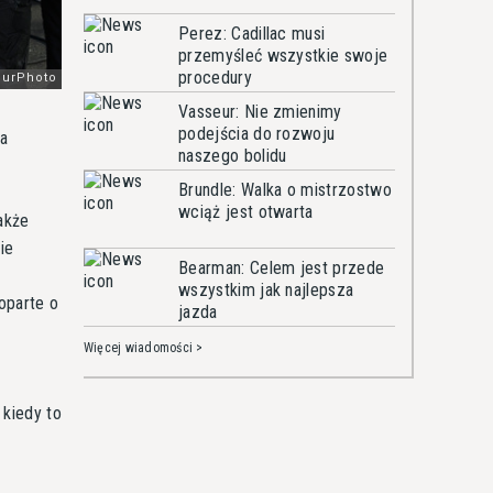
Perez: Cadillac musi
przemyśleć wszystkie swoje
procedury
Vasseur: Nie zmienimy
podejścia do rozwoju
na
naszego bolidu
Brundle: Walka o mistrzostwo
wciąż jest otwarta
akże
ie
Bearman: Celem jest przede
wszystkim jak najlepsza
oparte o
jazda
Więcej wiadomości >
 kiedy to