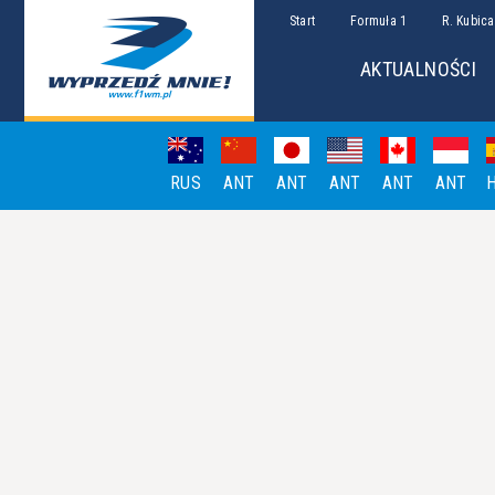
Start
Formuła 1
R. Kubica
AKTUALNOŚCI
RUS
ANT
ANT
ANT
ANT
ANT