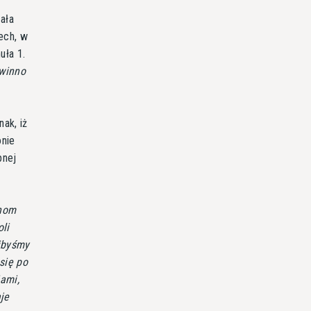
ała
ech, w
uła 1.
winno
ak, iż
onie
pnej
anom
li
libyśmy
się po
ami,
je