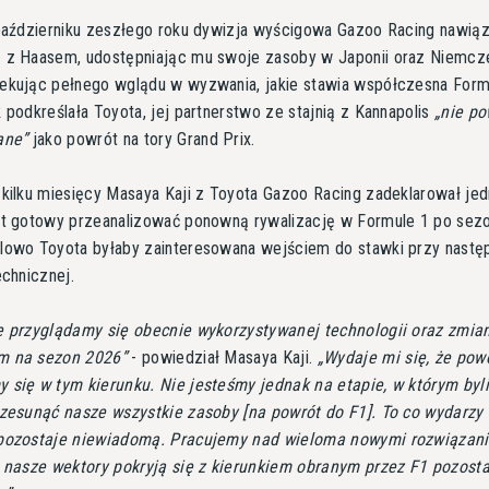
 październiku zeszłego roku dywizja wyścigowa Gazoo Racing nawiąz
 z Haasem, udostępniając mu swoje zasoby w Japonii oraz Niemcz
ekując pełnego wglądu w wyzwania, jakie stawia współczesna Form
 podkreślała Toyota, jej partnerstwo ze stajnią z Kannapolis
nie po
ane
jako powrót na tory Grand Prix.
kilku miesięcy Masaya Kaji z Toyota Gazoo Racing zadeklarował jedn
st gotowy przeanalizować ponowną rywalizację w Formule 1 po sez
lowo Toyota byłaby zainteresowana wejściem do stawki przy nastę
echnicznej.
e przyglądamy się obecnie wykorzystywanej technologii oraz zmi
m na sezon 2026
- powiedział Masaya Kaji.
Wydaje mi się, że powo
 się w tym kierunku. Nie jesteśmy jednak na etapie, w którym by
rzesunąć nasze wszystkie zasoby [na powrót do F1]. To co wydarzy 
pozostaje niewiadomą. Pracujemy nad wieloma nowymi rozwiązani
y nasze wektory pokryją się z kierunkiem obranym przez F1 pozosta