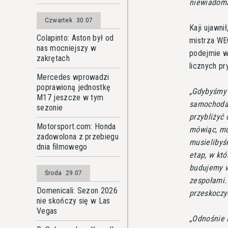
niewiadom
Czwartek
30.07
Kaji ujawni
Colapinto: Aston był od
mistrza WE
nas mocniejszy w
podejmie w
zakrętach
licznych pr
Mercedes wprowadzi
poprawioną jednostkę
Gdybyśmy 
M17 jeszcze w tym
samochoda
sezonie
przybliżyć
Motorsport.com: Honda
mówiąc, mu
zadowolona z przebiegu
musielibyś
dnia filmowego
etap, w kt
budujemy w
Środa
29.07
zespołami.
Domenicali: Sezon 2026
przeskoczy
nie skończy się w Las
Vegas
Odnośnie 