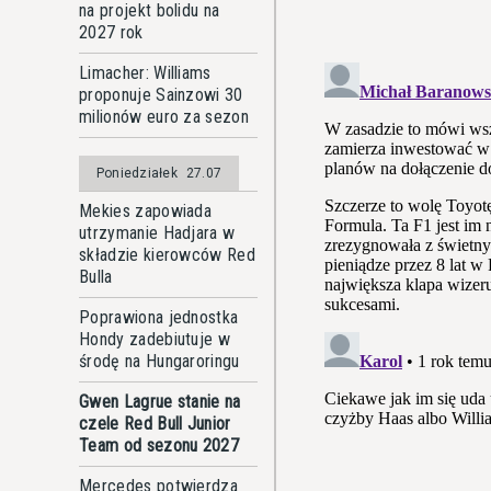
na projekt bolidu na
2027 rok
Limacher: Williams
proponuje Sainzowi 30
milionów euro za sezon
Poniedziałek
27.07
Mekies zapowiada
utrzymanie Hadjara w
składzie kierowców Red
Bulla
Poprawiona jednostka
Hondy zadebiutuje w
środę na Hungaroringu
Gwen Lagrue stanie na
czele Red Bull Junior
Team od sezonu 2027
Mercedes potwierdza