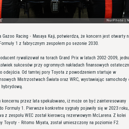
 Gazoo Racing - Masaya Kaji, potwierdza, że koncern jest otwarty 
Formuły 1 z fabrycznym zespołem po sezonie 2030.
oducent rywalizował na torach Grand Prix w latach 2002-2009, jedn
hkolwiek sukcesów przy ogromnych nakładach finansowych ostateczn
do odejścia. Od tamtej pory Toyota z powodzeniem startuje w
nsowych Mistrzostwach Świata oraz WRC, wystawiając samochody 
ę hybrydową.
u koncernu przez lata spekulowano, iż może on być zainteresowany
 Formuły 1. Pierwsze konkretne sygnały pojawiły się w 2023 roku,
wa z zespołu WEC został kierowcą rezerwowym McLarena. Z kolei
y Toyoty - Ritomo Miyata, został umieszczony na poziomie F2.