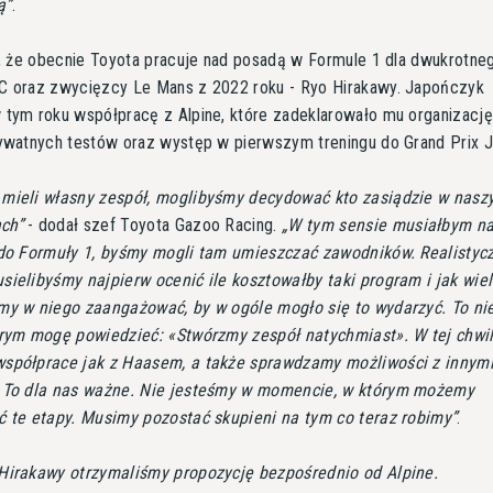
ą
.
ł, że obecnie Toyota pracuje nad posadą w Formule 1 dla dwukrotne
C oraz zwycięzcy Le Mans z 2022 roku - Ryo Hirakawy. Japończyk
 tym roku współpracę z Alpine, które zadeklarowało mu organizacj
ywatnych testów oraz występ w pierwszym treningu do Grand Prix Ja
mieli własny zespół, moglibyśmy decydować kto zasiądzie w nasz
ch
- dodał szef Toyota Gazoo Racing.
W tym sensie musiałbym n
 do Formuły 1, byśmy mogli tam umieszczać zawodników. Realistyc
sielibyśmy najpierw ocenić ile kosztowałby taki program i jak wie
my w niego zaangażować, by w ogóle mogło się to wydarzyć. To nie
órym mogę powiedzieć: «Stwórzmy zespół natychmiast». W tej chwil
spółprace jak z Haasem, a także sprawdzamy możliwości z innym
 To dla nas ważne. Nie jesteśmy w momencie, w którym możemy
ć te etapy. Musimy pozostać skupieni na tym co teraz robimy
.
Hirakawy otrzymaliśmy propozycję bezpośrednio od Alpine.