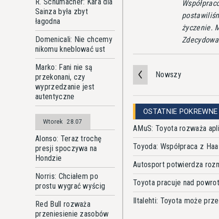
R. Schumacher: Kara dla
Współpraco
Sainza była zbyt
postawiliś
łagodna
życzenie. 
Domenicali: Nie chcemy
Zdecydowal
nikomu kneblować ust
Marko: Fani nie są
Nowszy
przekonani, czy
wyprzedzanie jest
autentyczne
OSTATNIE POKREWNE
Wtorek
28.07
AMuS: Toyota rozważa apl
Alonso: Teraz trochę
Toyoda: Współpraca z Haa
presji spoczywa na
Hondzie
Autosport potwierdza ro
Norris: Chciałem po
Toyota pracuje nad powro
prostu wygrać wyścig
Iltalehti: Toyota może prz
Red Bull rozważa
przeniesienie zasobów