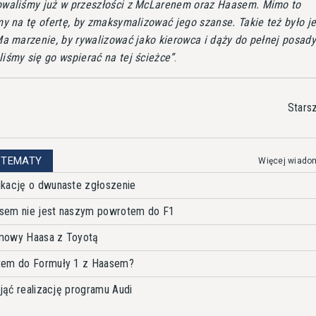
waliśmy już w przeszłości z McLarenem oraz Haasem. Mimo to
my na tę ofertę, by zmaksymalizować jego szanse. Takie też było j
Ma marzenie, by rywalizować jako kierowca i dąży do pełnej posady
iśmy się go wspierać na tej ścieżce
.
Stars
 TEMATY
Więcej wiado
ikację o dwunaste zgłoszenie
sem nie jest naszym powrotem do F1
zmowy Haasa z Toyotą
tem do Formuły 1 z Haasem?
ejąć realizację programu Audi