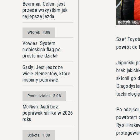
Bearman: Celem jest
przede wszystkim jak
najlepsza jazda
Wtorek
4.08
Szef Toyota
Vowles: System
powrót do 
niebieskich flag po
prostu nie działał
Japoński pr
Gasly: Jest jeszcze
brak jakic
wiele elementów, które
skłonił go 
musimy poprawić
Długodysta
technologi
Poniedziałek
3.08
McNish: Audi bez
Po odejści
poprawek silnika w 2026
powrotem do
roku
Ryo Hiraka
protegowan
Sobota
1.08