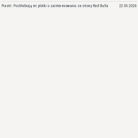
Piastri: Pochlebiają mi plotki o zainteresowaniu ze strony Red Bulla
22.05.2026