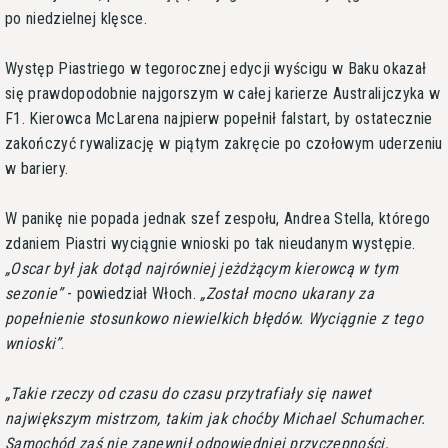
po niedzielnej klęsce.
Występ Piastriego w tegorocznej edycji wyścigu w Baku okazał
się prawdopodobnie najgorszym w całej karierze Australijczyka w
F1. Kierowca McLarena najpierw popełnił falstart, by ostatecznie
zakończyć rywalizację w piątym zakręcie po czołowym uderzeniu
w bariery.
W panikę nie popada jednak szef zespołu, Andrea Stella, którego
zdaniem Piastri wyciągnie wnioski po tak nieudanym występie.
Oscar był jak dotąd najrówniej jeżdżącym kierowcą w tym
sezonie
- powiedział Włoch.
Został mocno ukarany za
popełnienie stosunkowo niewielkich błędów. Wyciągnie z tego
wnioski
.
Takie rzeczy od czasu do czasu przytrafiały się nawet
największym mistrzom, takim jak choćby Michael Schumacher.
Samochód zaś nie zapewnił odpowiedniej przyczepności,