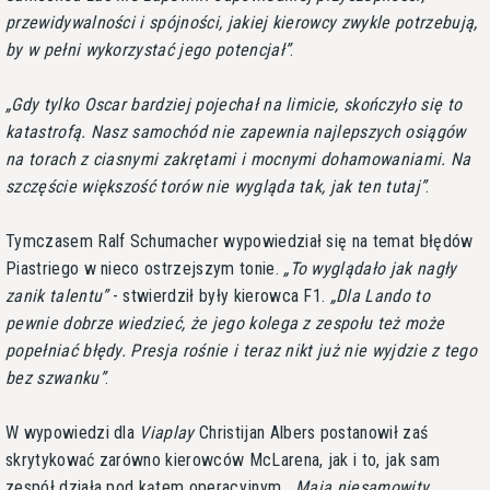
przewidywalności i spójności, jakiej kierowcy zwykle potrzebują,
by w pełni wykorzystać jego potencjał
.
Gdy tylko Oscar bardziej pojechał na limicie, skończyło się to
katastrofą. Nasz samochód nie zapewnia najlepszych osiągów
na torach z ciasnymi zakrętami i mocnymi dohamowaniami. Na
szczęście większość torów nie wygląda tak, jak ten tutaj
.
Tymczasem Ralf Schumacher wypowiedział się na temat błędów
Piastriego w nieco ostrzejszym tonie.
To wyglądało jak nagły
zanik talentu
- stwierdził były kierowca F1.
Dla Lando to
pewnie dobrze wiedzieć, że jego kolega z zespołu też może
popełniać błędy. Presja rośnie i teraz nikt już nie wyjdzie z tego
bez szwanku
.
W wypowiedzi dla
Viaplay
Christijan Albers postanowił zaś
skrytykować zarówno kierowców McLarena, jak i to, jak sam
zespół działa pod kątem operacyjnym.
Mają niesamowity,