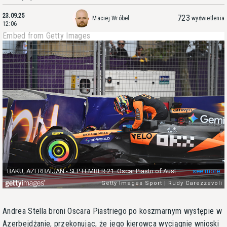
23.09.25
723
Maciej Wróbel
wyświetlenia
12:06
Embed from Getty Images
Andrea Stella broni Oscara Piastriego po koszmarnym występie w
Azerbejdżanie, przekonując, że jego kierowca wyciągnie wnioski