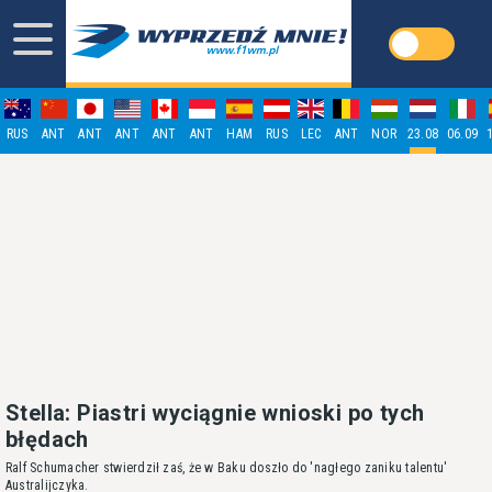
RUS
ANT
ANT
ANT
ANT
ANT
HAM
RUS
LEC
ANT
NOR
23.08
06.09
Stella: Piastri wyciągnie wnioski po tych
błędach
Ralf Schumacher stwierdził zaś, że w Baku doszło do 'nagłego zaniku talentu'
Australijczyka.