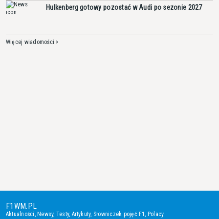
Hulkenberg gotowy pozostać w Audi po sezonie 2027
Więcej wiadomości >
F1WM.PL
Aktualności
,
Newsy
,
Testy
,
Artykuły
,
Słowniczek pojęć F1
,
Polacy