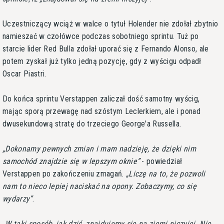
Uczestniczący wciąż w walce o tytuł Holender nie zdołał zbytnio
namieszać w czołówce podczas sobotniego sprintu. Tuż po
starcie lider Red Bulla zdołał uporać się z Fernando Alonso, ale
potem zyskał już tylko jedną pozycję, gdy z wyścigu odpadł
Oscar Piastri.
Do końca sprintu Verstappen zaliczał dość samotny wyścig,
mając sporą przewagę nad szóstym Leclerkiem, ale i ponad
dwusekundową stratę do trzeciego George'a Russella.
Dokonamy pewnych zmian i mam nadzieję, że dzięki nim
samochód znajdzie się w lepszym oknie
- powiedział
Verstappen po zakończeniu zmagań.
Liczę na to, że pozwoli
nam to nieco lepiej naciskać na opony. Zobaczymy, co się
wydarzy
.
W taki sposób, jak dziś, znajdujemy się na ziemi niczyjej. Nie