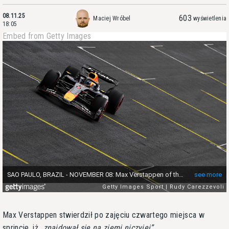
08.11.25
603
Maciej Wróbel
wyświetlenia
18:05
Embed from Getty Images
Max Verstappen stwierdził po zajęciu czwartego miejsca w
sprincie, iż
znajdował się na ziemi niczyjej
.