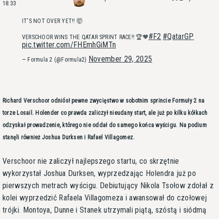
18:33
IT'S NOT OVER YET!! 🤯
#F2
#QatarGP
VERSCHOOR WINS THE QATAR SPRINT RACE!! 🏆🧡
pic.twitter.com/FHEmhGiMTn
November 29, 2025
— Formula 2 (@Formula2)
Richard Verschoor odniósł pewne zwycięstwo w sobotnim sprincie Formuły 2 na
torze Losail. Holender co prawda zaliczył nieudany start, ale już po kilku kółkach
odzyskał prowadzenie, którego nie oddał do samego końca wyścigu. Na podium
stanęli również Joshua Durksen i Rafael Villagomez.
Verschoor nie zaliczył najlepszego startu, co skrzętnie
wykorzystał Joshua Durksen, wyprzedzając Holendra już po
pierwszych metrach wyścigu. Debiutujący Nikola Tsołow zdołał z
kolei wyprzedzić Rafaela Villagomeza i awansował do czołowej
trójki. Montoya, Dunne i Stanek utrzymali piątą, szóstą i siódmą