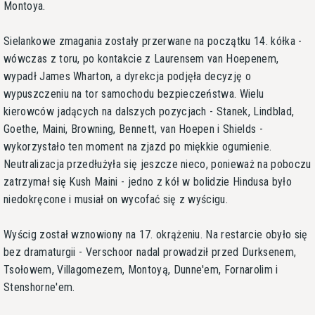
Montoya.
Sielankowe zmagania zostały przerwane na początku 14. kółka -
wówczas z toru, po kontakcie z Laurensem van Hoepenem,
wypadł James Wharton, a dyrekcja podjęła decyzję o
wypuszczeniu na tor samochodu bezpieczeństwa. Wielu
kierowców jadących na dalszych pozycjach - Stanek, Lindblad,
Goethe, Maini, Browning, Bennett, van Hoepen i Shields -
wykorzystało ten moment na zjazd po miękkie ogumienie.
Neutralizacja przedłużyła się jeszcze nieco, ponieważ na poboczu
zatrzymał się Kush Maini - jedno z kół w bolidzie Hindusa było
niedokręcone i musiał on wycofać się z wyścigu.
Wyścig został wznowiony na 17. okrążeniu. Na restarcie obyło się
bez dramaturgii - Verschoor nadal prowadził przed Durksenem,
Tsołowem, Villagomezem, Montoyą, Dunne'em, Fornarolim i
Stenshorne'em.