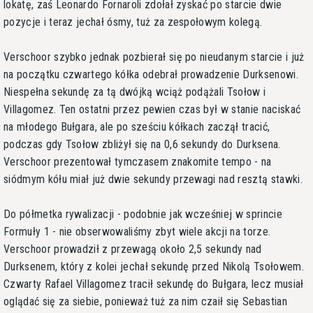
lokatę, zaś Leonardo Fornaroli zdołał zyskać po starcie dwie
pozycje i teraz jechał ósmy, tuż za zespołowym kolegą.
Verschoor szybko jednak pozbierał się po nieudanym starcie i już
na początku czwartego kółka odebrał prowadzenie Durksenowi.
Niespełna sekundę za tą dwójką wciąż podążali Tsołow i
Villagomez. Ten ostatni przez pewien czas był w stanie naciskać
na młodego Bułgara, ale po sześciu kółkach zaczął tracić,
podczas gdy Tsołow zbliżył się na 0,6 sekundy do Durksena.
Verschoor prezentował tymczasem znakomite tempo - na
siódmym kółu miał już dwie sekundy przewagi nad resztą stawki.
Do półmetka rywalizacji - podobnie jak wcześniej w sprincie
Formuły 1 - nie obserwowaliśmy zbyt wiele akcji na torze.
Verschoor prowadził z przewagą około 2,5 sekundy nad
Durksenem, który z kolei jechał sekundę przed Nikolą Tsołowem.
Czwarty Rafael Villagomez tracił sekundę do Bułgara, lecz musiał
oglądać się za siebie, ponieważ tuż za nim czaił się Sebastian