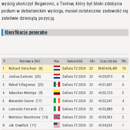
wyścig ukończył Beganovic, a Tsołow, który był bliski zdobycia
podium w debiutanckim wyścigu, musiał ostatecznie zadowolić się
zaledwie dziesiątą pozycją.
Klasyfikacje generalne
P.
Kierowca (Nr)
Nar.
Samochód
Okr.
Czas/strata
Pkt.
1
Richard Verschoor
(6)
Dallara F2 2024
23
0h42m36,481
10
2
Joshua Durksen
(20)
Dallara F2 2024
23
+0:00,970
8
3
Rafael Villagomez
(25)
Dallara F2 2024
23
+0:01,607
6
4
Sebastian Montoya
(9)
Dallara F2 2024
23
+0:02,120
5
5
Alexander Dunne
(17)
Dallara F2 2024
23
+0:02,347
4
6
Leonardo Fornaroli
(1)
Dallara F2 2024
23
+0:02,880
3
7
Martinius Stenshorne
(16)
Dallara F2 2024
23
+0:03,933
2
8
Jak Crawford
(11)
Dallara F2 2024
23
+0:04,265
1