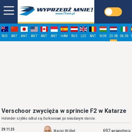
RUS
ANT
ANT
ANT
ANT
ANT
HAM
RUS
LEC
ANT
NOR
23.08
06.09
Verschoor zwycięża w sprincie F2 w Katarze
Holender szybko odkuł się Durksenowi po nieudanym starcie.
29.11.25
692
Maciej Wróbel
wyświetlenia