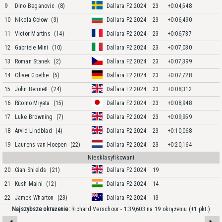
9
Dino Beganovic
(8)
Dallara F2 2024
23
+0:04,548
10
Nikoła Cołow
(3)
Dallara F2 2024
23
+0:06,490
11
Victor Martins
(14)
Dallara F2 2024
23
+0:06,737
12
Gabriele Mini
(10)
Dallara F2 2024
23
+0:07,030
13
Roman Stanek
(2)
Dallara F2 2024
23
+0:07,399
14
Oliver Goethe
(5)
Dallara F2 2024
23
+0:07,728
15
John Bennett
(24)
Dallara F2 2024
23
+0:08,312
16
Ritomo Miyata
(15)
Dallara F2 2024
23
+0:08,948
17
Luke Browning
(7)
Dallara F2 2024
23
+0:09,959
18
Arvid Lindblad
(4)
Dallara F2 2024
23
+0:10,068
19
Laurens van Hoepen
(22)
Dallara F2 2024
23
+0:20,164
Niesklasyfikowani
20
Cian Shields
(21)
Dallara F2 2024
19
21
Kush Maini
(12)
Dallara F2 2024
14
22
James Wharton
(23)
Dallara F2 2024
13
Najszybsze okrażenie:
Richard Verschoor - 1:39,603 na 19 okrążeniu
(+1 pkt.)