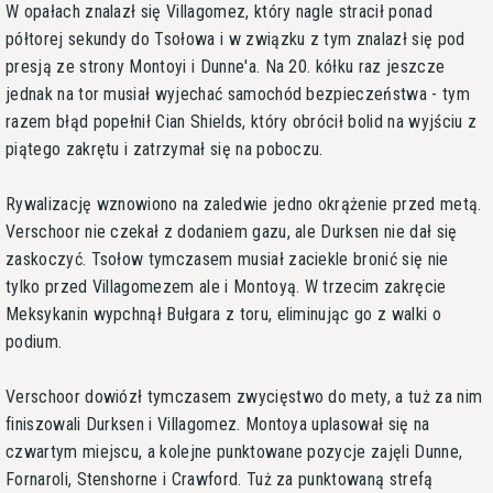
W opałach znalazł się Villagomez, który nagle stracił ponad
półtorej sekundy do Tsołowa i w związku z tym znalazł się pod
presją ze strony Montoyi i Dunne'a. Na 20. kółku raz jeszcze
jednak na tor musiał wyjechać samochód bezpieczeństwa - tym
razem błąd popełnił Cian Shields, który obrócił bolid na wyjściu z
piątego zakrętu i zatrzymał się na poboczu.
Rywalizację wznowiono na zaledwie jedno okrążenie przed metą.
Verschoor nie czekał z dodaniem gazu, ale Durksen nie dał się
zaskoczyć. Tsołow tymczasem musiał zaciekle bronić się nie
tylko przed Villagomezem ale i Montoyą. W trzecim zakręcie
Meksykanin wypchnął Bułgara z toru, eliminując go z walki o
podium.
Verschoor dowiózł tymczasem zwycięstwo do mety, a tuż za nim
finiszowali Durksen i Villagomez. Montoya uplasował się na
czwartym miejscu, a kolejne punktowane pozycje zajęli Dunne,
Fornaroli, Stenshorne i Crawford. Tuż za punktowaną strefą