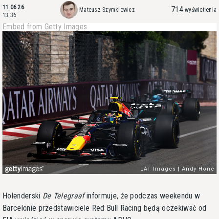
11.06.26
714
Mateusz Szymkiewicz
wyświetlenia
13:36
Embed from Getty Images
Holenderski
De Telegraaf
informuje, że podczas weekendu w
Barcelonie przedstawiciele Red Bull Racing będą oczekiwać od