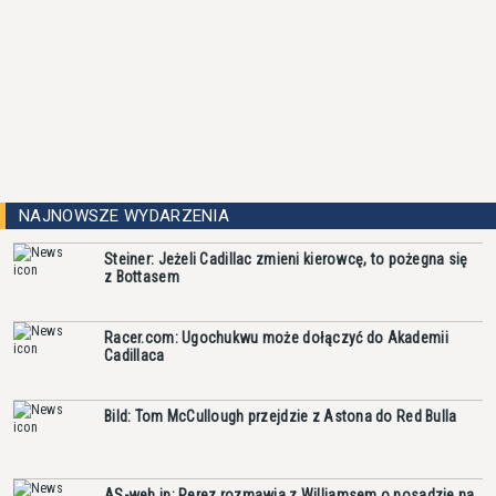
NAJNOWSZE WYDARZENIA
Steiner: Jeżeli Cadillac zmieni kierowcę, to pożegna się
z Bottasem
Racer.com: Ugochukwu może dołączyć do Akademii
Cadillaca
Bild: Tom McCullough przejdzie z Astona do Red Bulla
AS-web.jp: Perez rozmawia z Williamsem o posadzie na