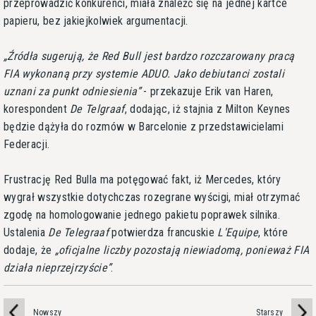
przeprowadzić konkurenci, miała znaleźć się na jednej kartce
papieru, bez jakiejkolwiek argumentacji.
Źródła sugerują, że Red Bull jest bardzo rozczarowany pracą
FIA wykonaną przy systemie ADUO. Jako debiutanci zostali
uznani za punkt odniesienia
- przekazuje Erik van Haren,
korespondent
De Telgraaf
, dodając, iż stajnia z Milton Keynes
będzie dążyła do rozmów w Barcelonie z przedstawicielami
Federacji.
Frustrację Red Bulla ma potęgować fakt, iż Mercedes, który
wygrał wszystkie dotychczas rozegrane wyścigi, miał otrzymać
zgodę na homologowanie jednego pakietu poprawek silnika.
Ustalenia
De Telegraaf
potwierdza francuskie
L'Equipe
, które
dodaje, że
oficjalne liczby pozostają niewiadomą, ponieważ FIA
działa nieprzejrzyście
.
Nowszy
Starszy