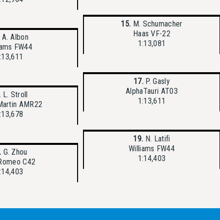
15.
M. Schumacher
Haas VF-22
.
A. Albon
1:13,081
liams FW44
:13,611
17.
P. Gasly
AlphaTauri AT03
.
L. Stroll
1:13,611
Martin AMR22
:13,678
19.
N. Latifi
Williams FW44
.
G. Zhou
1:14,403
 Romeo C42
:14,403