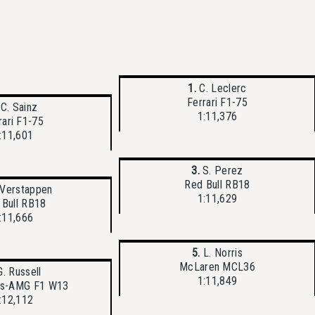
1.
C. Leclerc
Ferrari F1-75
C. Sainz
1:11,376
rari F1-75
:11,601
3.
S. Perez
Red Bull RB18
Verstappen
1:11,629
 Bull RB18
:11,666
5.
L. Norris
McLaren MCL36
. Russell
1:11,849
s-AMG F1 W13
:12,112