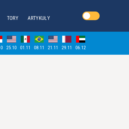
TORY
ARTYKUŁY
10
25.10
01.11
08.11
21.11
29.11
06.12