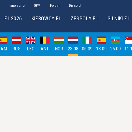
Inne serie
GPM
Forum
Discord
F1 2026
KIEROWCY F1
ZESPOŁY F1
SILNIKI F1
HAM
RUS
LEC
ANT
NOR
23.08
06.09
13.09
26.09
11.