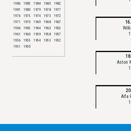
1986
1985
1984
1983
1982
1981
1980
1979
1978
1977
1976
1975
1974
1973
1972
16
1971
1970
1969
1968
1967
Wil
1966
1965
1964
1963
1962
1
1961
1960
1959
1958
1957
1956
1955
1954
1953
1952
1951
1950
18
Aston 
1
20
Alfa
1