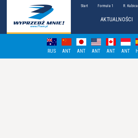
Start
Formuła 1
R. Kubica
AKTUALNOŚCI
RUS
ANT
ANT
ANT
ANT
ANT