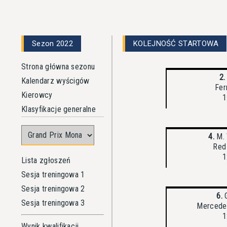
Sezon 2022
KOLEJNOŚĆ STARTOWA
Strona główna sezonu
2.
Kalendarz wyścigów
Fer
Kierowcy
1
Klasyfikacje generalne
4.
M. 
Red
1
Lista zgłoszeń
Sesja treningowa 1
Sesja treningowa 2
6.
G
Sesja treningowa 3
Mercede
1
Wynik kwalifikacji