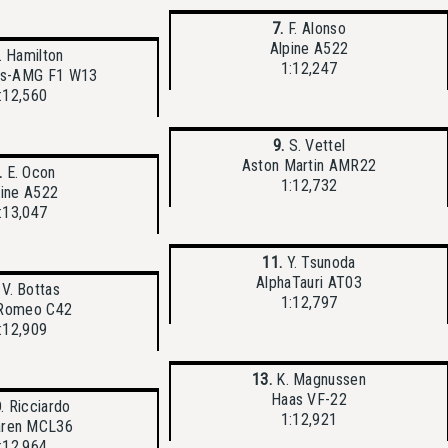
7.
F. Alonso
Alpine A522
. Hamilton
1:12,247
s-AMG F1 W13
:12,560
9.
S. Vettel
Aston Martin AMR22
.
E. Ocon
1:12,732
pine A522
:13,047
11.
Y. Tsunoda
AlphaTauri AT03
V. Bottas
1:12,797
 Romeo C42
:12,909
13.
K. Magnussen
Haas VF-22
. Ricciardo
1:12,921
ren MCL36
:12,964