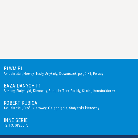
F1WM.PL
Aktualności
,
Newsy
,
Testy
,
Artykuły
,
Słowniczek pojęć F1
,
Polacy
BAZA DANYCH F1
Sezony
,
Statystyki
,
Kierowcy
,
Zespoły
,
Tory
,
Bolidy
,
Silniki
,
Konstruktorzy
ROBERT KUBICA
Aktualności
,
Profil kierowcy
,
Osiągnięcia
,
Statystyki kierowcy
INNE SERIE
F2
,
F3
,
GP2
,
GP3