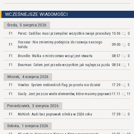
WCZEŚNIEJSZE WIADOMOŚCI
Środa
,
5 sierpnia 2026
F1
Perez: Cadillac musi przemyśleć wszystkie swoje procedury
10:36
0
Vasseur: Nie zmienimy podejścia do rozwoju naszego
F1
09:00
0
bolidu
F1
Brundle: Walka o mistrzostwo wciąż jest otwarta
08:57
0
F1
Bearman: Celem jest przede wszystkim jak najlepsza jazda
08:54
1
Wtorek
,
4 sierpnia 2026
F1
Vowles: System niebieskich flag po prostu nie działał
17:29
5
F1
Gasly: Jest jeszcze wiele elementów, które musimy poprawić
11:11
11
Poniedziałek
,
3 sierpnia 2026
F1
McNish: Audi bez poprawek silnika w 2026 roku
17:39
0
Sobota
,
1 sierpnia 2026