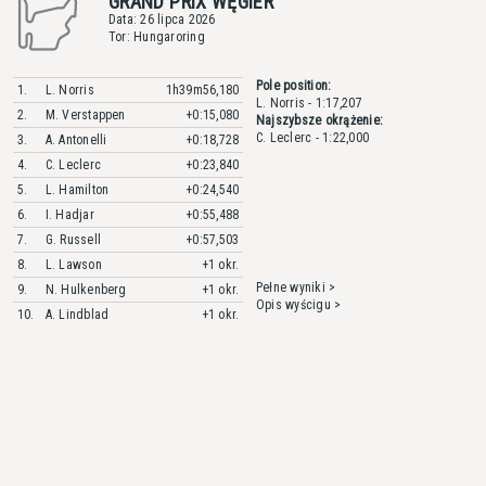
GRAND PRIX WĘGIER
Data: 26 lipca 2026
Tor: Hungaroring
Pole position:
1.
L. Norris
1h39m56,180
L. Norris - 1:17,207
2.
M. Verstappen
+0:15,080
Najszybsze okrążenie:
C. Leclerc - 1:22,000
3.
A. Antonelli
+0:18,728
4.
C. Leclerc
+0:23,840
5.
L. Hamilton
+0:24,540
6.
I. Hadjar
+0:55,488
7.
G. Russell
+0:57,503
8.
L. Lawson
+1 okr.
Pełne wyniki >
9.
N. Hulkenberg
+1 okr.
Opis wyścigu >
10.
A. Lindblad
+1 okr.