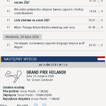
F1
15:10
0
sezonu 2027
Mercedes potwierdza odejście Gwena Lagrue'a z funkcji
F1
14:34
0
szefa Akademii
F1
Lista startowa na sezon 2027
10:37
0
F1
Albon: Postępy Astona Martina otwierają nam oczy
07:40
0
Niedziela
,
26 lipca 2026
Verstappen zszokowany zajęciem drugiego miejsca w GP
F1
20:10
0
Węgier
NASTĘPNY WYŚCIG
za
16
dni
20
h
5
m
11
s
GRAND PRIX HOLANDII
Data: 23 sierpnia 2026
Tor: Circuit Zandvoort
Ostatnie rezultaty:
Pole position:
Oscar Piastri
- 1:08,662
Zwycięzca:
Oscar Piastri
- 1h38m29,849
Najszybsze okrążenie:
Oscar Piastri
- 1:08,662
Sesja
Początek