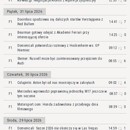
F1
AS-web.jp: Negocjacje Alonso z Alpine przyspieszyły
12:35
13
Piątek
,
31 lipca 2026
Doornbos spodziewa się dalszych startów Verstappena z
F1
14:41
7
Red Bullem
Bearman gotowy odejść z Akademii Ferrari przy
F1
14:25
0
interesującej ofercie
Domenicali potwierdza rozmowy z Hockenheim ws. GP
F1
09:12
1
Niemiec
Steiner: Russell może być zainteresowany przejściem do
F1
08:55
6
Audi
Czwartek
,
30 lipca 2026
F1
Colapinto: Aston był od nas mocniejszy w zakrętach
09:02
4
Mercedes wprowadzi poprawioną jednostkę M17 jeszcze w
F1
08:57
0
tym sezonie
Motorsport.com: Honda zadowolona z przebiegu dnia
F1
08:39
0
filmowego
Środa
,
29 lipca 2026
F1
Domenicali: Sezon 2026 nie skończy się w Las Vegas
14:59
1