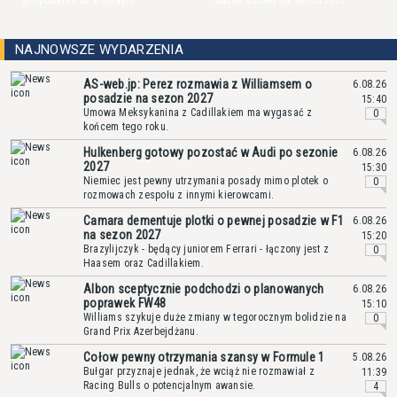
gospodarza GP Bahrajnu
ważne umowy na sezon 2027
NAJNOWSZE WYDARZENIA
AS-web.jp: Perez rozmawia z Williamsem o
6.08.26
posadzie na sezon 2027
15:40
Umowa Meksykanina z Cadillakiem ma wygasać z
0
końcem tego roku.
Hulkenberg gotowy pozostać w Audi po sezonie
6.08.26
2027
15:30
Niemiec jest pewny utrzymania posady mimo plotek o
0
rozmowach zespołu z innymi kierowcami.
Camara dementuje plotki o pewnej posadzie w F1
6.08.26
na sezon 2027
15:20
Brazylijczyk - będący juniorem Ferrari - łączony jest z
0
Haasem oraz Cadillakiem.
Albon sceptycznie podchodzi o planowanych
6.08.26
poprawek FW48
15:10
Williams szykuje duże zmiany w tegorocznym bolidzie na
0
Grand Prix Azerbejdżanu.
Cołow pewny otrzymania szansy w Formule 1
5.08.26
Bułgar przyznaje jednak, że wciąż nie rozmawiał z
11:39
Racing Bulls o potencjalnym awansie.
4