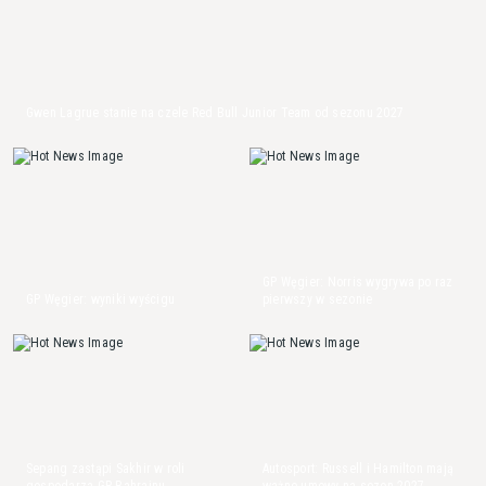
Gwen Lagrue stanie na czele Red Bull Junior Team od sezonu 2027
GP Węgier: Norris wygrywa po raz
GP Węgier: wyniki wyścigu
pierwszy w sezonie
Sepang zastąpi Sakhir w roli
Autosport: Russell i Hamilton mają