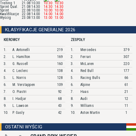
Trening 1
21.08 10.30
10.30
10.30
Sprint Qual.
21.08 14.30
14.30
14.30
Sprint
22.08 10.00
10.00
10.00
Kwalifikacje
22.08 14.00
14.00
14.00
Wyścig
23.08 13.00
13.00
13.00
KLASYFIKACJE GENERALNE 2026
KIEROWCY
ZESPOŁY
1.
A.
Antonelli
219
1.
Mercedes
379
2.
L.
Hamilton
169
2.
Ferrari
307
3.
G.
Russell
160
3.
McLaren
220
4.
C.
Leclerc
138
4.
Red Bull
177
5.
L.
Norris
128
5.
Racing Bulls
66
6.
M.
Verstappen
109
6.
Alpine
61
7.
O.
Piastri
92
7.
Haas
21
8.
I.
Hadjar
68
8.
Audi
12
9.
L.
Lawson
43
9.
Williams
11
10.
P.
Gasly
42
10.
Aston Martin
1
OSTATNI WYŚCIG