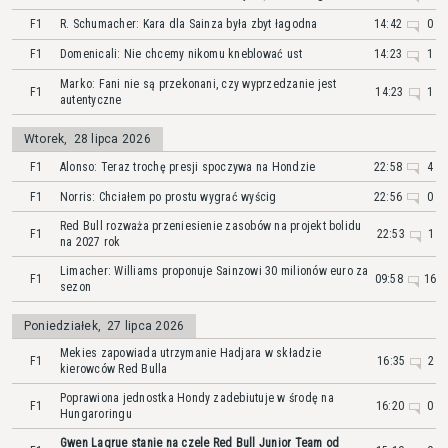
F1
R. Schumacher: Kara dla Sainza była zbyt łagodna
14:42
0
F1
Domenicali: Nie chcemy nikomu kneblować ust
14:23
1
Marko: Fani nie są przekonani, czy wyprzedzanie jest
F1
14:23
1
autentyczne
Wtorek
,
28 lipca 2026
F1
Alonso: Teraz trochę presji spoczywa na Hondzie
22:58
4
F1
Norris: Chciałem po prostu wygrać wyścig
22:56
0
Red Bull rozważa przeniesienie zasobów na projekt bolidu
F1
22:53
1
na 2027 rok
Limacher: Williams proponuje Sainzowi 30 milionów euro za
F1
09:58
16
sezon
Poniedziałek
,
27 lipca 2026
Mekies zapowiada utrzymanie Hadjara w składzie
F1
16:35
2
kierowców Red Bulla
Poprawiona jednostka Hondy zadebiutuje w środę na
F1
16:20
0
Hungaroringu
Gwen Lagrue stanie na czele Red Bull Junior Team od