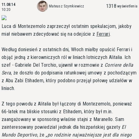
11.08.14
1318
Mateusz Szymkiewicz
wyświetlenia
10:20
Luca di Montezemolo zaprzeczył ostatnim spekulacjom, jakoby
miał niebawem zdecydować się na odejście z
Ferrari
.
Według doniesień z ostatnich dni, Włoch miałby opuścić Ferrari i
objąć jedną z kierowniczych ról w liniach lotniczych Alitalia. Ich
szef - Gabriele Del Torchio, ujawnił w rozmowie z
Corriere della
Sera
, że doszło do podpisania ratunkowej umowy z pochodzącym
z Abu Zabi Etihadem, który podobno przejął połowę udziałów w
liniach.
Z tego powodu z Alitalia był łączony di Montezemolo, ponieważ
66-latek ma bliskie stosunki z Etihadem, który był m.in.
zaangażowany w sponsoring właśnie stajni z Maranello. Sam
zainteresowany powiedział jednak dla hiszpańskiej gazety
El
Mundo Deportivo
, że
po rodzinie najważniejsze jest dla niego