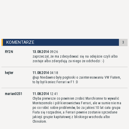
KOMENTARZE
3
RY2N
13.08.2014
09:26
zaprzeczył, że ma zdecydować się na odejście czyli albo
zostaje albo zdecydują za niego że odchodzi :-)
hejter
11.08.2014
04:18
@up Niedawno były pogłoski o zainteresowaniu VW Fiatem,
to by był koniec Ferrari w F1 :D
marian3251
11.08.2014
12:41
Chyba pierwsze co powinien zrobić Marchionne to wywalić
Montezemolo i pół kierownictwa Ferrari, ale w sumie nie ma
po co robić sobie problemów, bo za jakieś 10 lat cała grupa
Fiata się rozpadnie, a Ferrari pewnie zostanie sprzedane
jakiejś grupie kapitałowej z bliskiego wschodu albo
Chinolom.