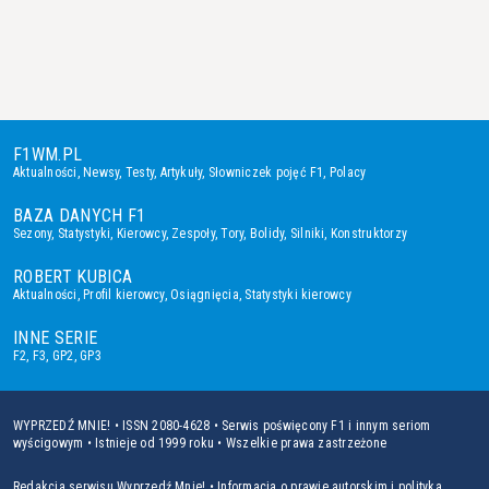
F1WM.PL
Aktualności
,
Newsy
,
Testy
,
Artykuły
,
Słowniczek pojęć F1
,
Polacy
BAZA DANYCH F1
Sezony
,
Statystyki
,
Kierowcy
,
Zespoły
,
Tory
,
Bolidy
,
Silniki
,
Konstruktorzy
ROBERT KUBICA
Aktualności
,
Profil kierowcy
,
Osiągnięcia
,
Statystyki kierowcy
INNE SERIE
F2
,
F3
,
GP2
,
GP3
WYPRZEDŹ MNIE! • ISSN 2080-4628 • Serwis poświęcony F1 i innym seriom
wyścigowym • Istnieje od 1999 roku • Wszelkie prawa zastrzeżone
Redakcja serwisu Wyprzedź Mnie!
•
Informacja o prawie autorskim i polityka