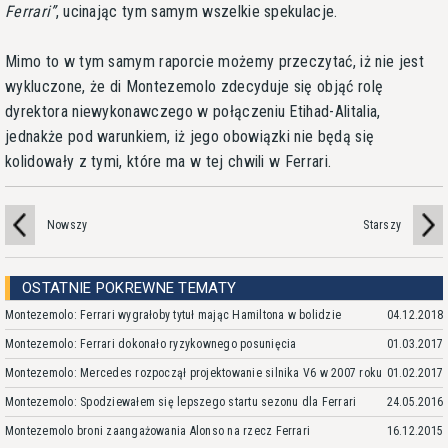
Ferrari
, ucinając tym samym wszelkie spekulacje.
Mimo to w tym samym raporcie możemy przeczytać, iż nie jest
wykluczone, że di Montezemolo zdecyduje się objąć rolę
dyrektora niewykonawczego w połączeniu Etihad-Alitalia,
jednakże pod warunkiem, iż jego obowiązki nie będą się
kolidowały z tymi, które ma w tej chwili w Ferrari.
Nowszy
Starszy
OSTATNIE POKREWNE TEMATY
Montezemolo: Ferrari wygrałoby tytuł mając Hamiltona w bolidzie
04.12.2018
Montezemolo: Ferrari dokonało ryzykownego posunięcia
01.03.2017
Montezemolo: Mercedes rozpoczął projektowanie silnika V6 w 2007 roku
01.02.2017
Montezemolo: Spodziewałem się lepszego startu sezonu dla Ferrari
24.05.2016
Montezemolo broni zaangażowania Alonso na rzecz Ferrari
16.12.2015