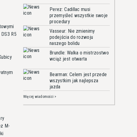
Perez: Cadillac musi
przemyśleć wszystkie swoje
procedury
etowymi
Vasseur: Nie zmienimy
m DS3 R5
podejścia do rozwoju
naszego bolidu
Brundle: Walka o mistrzostwo
Kubicy
wciąż jest otwarta
ywatnym
Bearman: Celem jest przede
wszystkim jak najlepsza
jazda
Więcej wiadomości >
ery
ez M-
ki