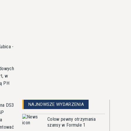
Kubica -
jdowych
t, w
pą PH
NAJNOWSZE WYDARZENIA
ena DS3
GP
Cołow pewny otrzymania
 a
szansy w Formule 1
entować