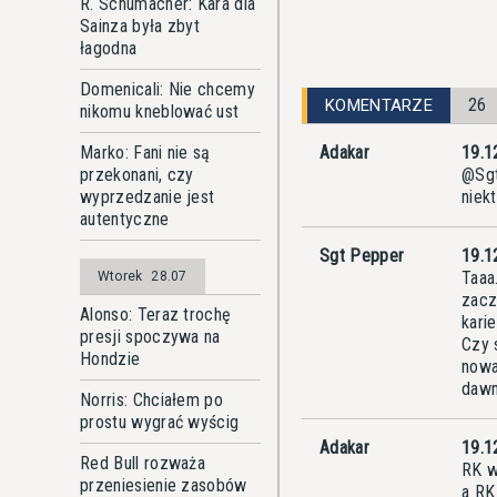
R. Schumacher: Kara dla
Sainza była zbyt
łagodna
Domenicali: Nie chcemy
26
KOMENTARZE
nikomu kneblować ust
Marko: Fani nie są
Adakar
19.1
przekonani, czy
@Sgt
wyprzedzanie jest
niek
autentyczne
Sgt Pepper
19.1
Taaa
Wtorek
28.07
zacz
Alonso: Teraz trochę
kari
presji spoczywa na
Czy 
Hondzie
nowa
dawn
Norris: Chciałem po
prostu wygrać wyścig
Adakar
19.1
Red Bull rozważa
RK w
przeniesienie zasobów
a RK