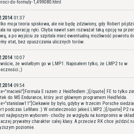
wroci-do-formuly-1,499080.html
2.2014
01:37
ylko moja teoria spiskowa, ale nie będę zdziwiony, gdy Robert pójdz
tala na operację ręki. Chyba nawet sam rozważał taką opcję na prze
wą, a po wyjściu ze szpitala mieć ewentualną możliwość powrotu d
ełny etat, bez opuszczania ulicznych torów.
2.2014
10:07
wiście, że wolałbym go w LMP1. Napisałem tylko, że LMP2 to w
teczności ;)
2.2014
09:54
te="macieiii"]Formula E razem z Heidfedlem ;)[/quote] FE to tylko z
tek do MŚ Endurance, który jest głównym programem Heidfelda.
te="stanislaw11"]Ciekawie by było, gdyby w trzecim Porsche siedzia
rt podczas LeMans :) W ostateczności jakieś LMP2 ;)[/quote] P2 r
jest najlepszym wyborem- choćby ze względu na kompromis w skład
raczej prywatny charakter całej klasy. A przeciez RK chce jeździć n
yższym poziomie.