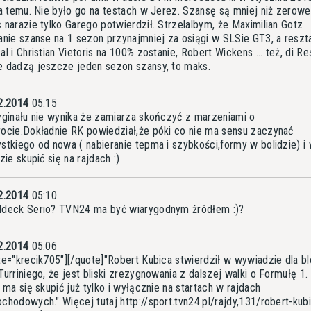
ta temu. Nie było go na testach w Jerez. Szansę są mniej niż zerowe
 narazie tylko Garego potwierdził. Strzelalbym, że Maximilian Gotz
anie szanse na 1 sezon przynajmniej za osiągi w SLSie GT3, a reszta
l i Christian Vietoris na 100% zostanie, Robert Wickens ... też, di Re
 dadzą jeszcze jeden sezon szansy, to maks.
2.2014
05:15
yginału nie wynika że zamiarza skończyć z marzeniami o
ocie.Dokładnie RK powiedział,że póki co nie ma sensu zaczynać
stkiego od nowa ( nabieranie tepma i szybkości,formy w bolidzie) i 
zie skupić się na rajdach :)
2.2014
05:10
deck Serio? TVN24 ma być wiarygodnym żródłem :)?
2.2014
05:06
te="krecik705"][/quote]"Robert Kubica stwierdził w wywiadzie dla b
Turriniego, że jest bliski zrezygnowania z dalszej walki o Formułę 1.
k ma się skupić już tylko i wyłącznie na startach w rajdach
chodowych." Więcej tutaj
http://sport.tvn24.pl/rajdy,131/robert-kub