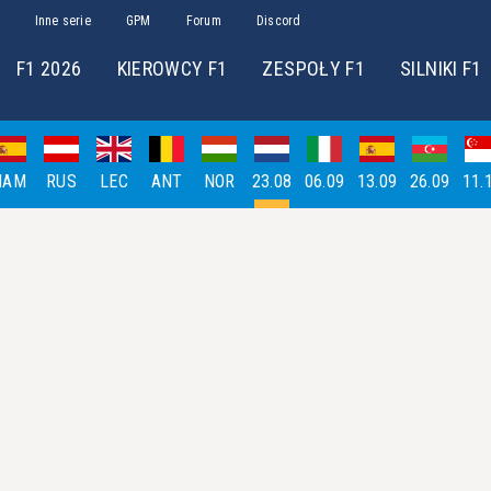
Inne serie
GPM
Forum
Discord
F1 2026
KIEROWCY F1
ZESPOŁY F1
SILNIKI F1
HAM
RUS
LEC
ANT
NOR
23.08
06.09
13.09
26.09
11.