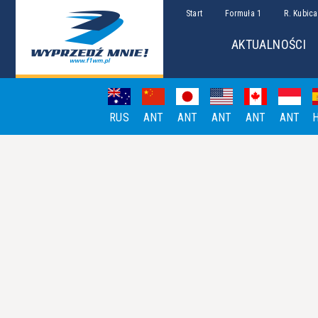
Start
Formuła 1
R. Kubica
AKTUALNOŚCI
RUS
ANT
ANT
ANT
ANT
ANT