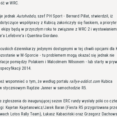
ość w WRC.
je jednak
Autohebdo
, szef PH Sport - Bernard Pillat, stwierdził, iż
dotyczące współpracy z Kubicą zakończyły się fiaskiem, a prioryt
 ekipy będą w przyszłym roku te związane z WRC 2 i wystawianie
e'a Lefebvre'a i Quentina Giordano.
cuskich dziennikarzy jedynymi dostępnymi w tej chwili opcjami dla 
ozostanie w M-Sporcie - tu problemem mogą okazać się jednak nie
elacje pomiędzy Polakiem i Malcolmem Wilsonem - lub starty w pr
specyfikacji 2014.
ież wspomnieć o tym, że według portalu
rallye-addict.com
Kubica
 w styczniowym Rajdzie Janner w samochodzie R5.
 zgłoszenia do inaugurującej sezon ERC rundy wysłały póki co czt
ogi: Kajetan Kajetanowicz/Jarek Baran (Fiesta R5 przygotowana prz
rwach Lotos Rally Team), Łukasz Kabaciński oraz Grzegorz Dachows