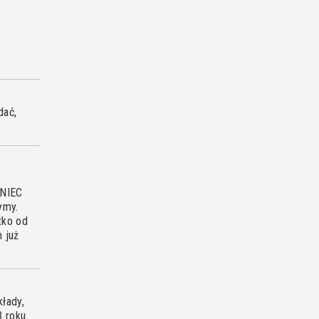
dać,
ONIEC
ymy.
tko od
 już
łady,
 roku.