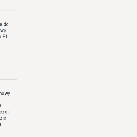
ie do
rwę
o F1
imowy
ł
aczej
zie
a