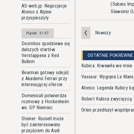
(Subaru Imp
AS-web.jp: Negocjacje
Sławomir O
Alonso z Alpine
przyspieszyły
Nowszy
Piątek
31.07
Doornbos spodziewa się
dalszych startów
Verstappena z Red
OSTATNIE POKREWNE
Bullem
Kubica: Krwawiła we mnie u
Bearman gotowy odejść
Vasseur: Wygrana Le Mans
z Akademii Ferrari przy
interesującej ofercie
Alonso: Legenda Kubicy b
Domenicali potwierdza
Robert Kubica zwycięzcą 
rozmowy z Hockenheim
ws. GP Niemiec
Orlen przedłużył współpr
Steiner: Russell może
być zainteresowany
przejściem do Audi