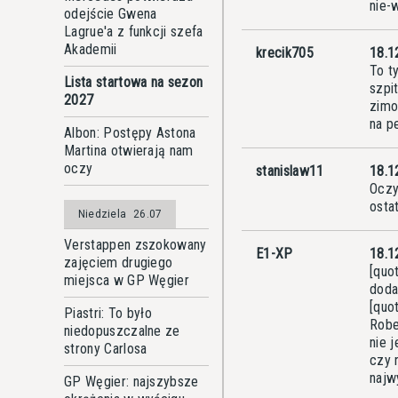
nie-
odejście Gwena
Lagrue'a z funkcji szefa
Akademii
krecik705
18.1
To t
Lista startowa na sezon
szpi
2027
zimo
na p
Albon: Postępy Astona
Martina otwierają nam
oczy
stanislaw11
18.1
Oczy
osta
Niedziela
26.07
Verstappen zszokowany
E1-XP
18.1
zajęciem drugiego
[quo
miejsca w GP Węgier
doda
[quo
Piastri: To było
Robe
niedopuszczalne ze
nie 
strony Carlosa
czy 
najw
GP Węgier: najszybsze