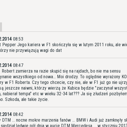
2.2014
08:53
 Pepper Jego kariera w F1 skończyła się w lutym 2011 roku, ale wi
tórzy nie przywiązują wagi do dat
2.2014
08:47
. Robert zamierza na razie skupić się na rajdach, bo nie ma sensu
ynanie wszystkiego od nowa… Moi drodzy. To oględnie wyrażony K
ery w F1 Roberta. Czy tego chcecie, czy nie, ale w F1 już go nie ujrz
są jeszcze naiwni, którzy wierzą że Kubica będzie "zaczynał wszys
, nabierał tempa" etc w wieku 32-34 lat??? Ja się złudzeń pozbyłem
o. Szkoda, ale takie życie.
2.2014
08:42
 DTM ... nocne mokre marzenia fanów ... BMW i Audi już zamknęły sk
 siedział ledwie pół dnia w aucie DTM Mercedesa ... w styczniu 2013