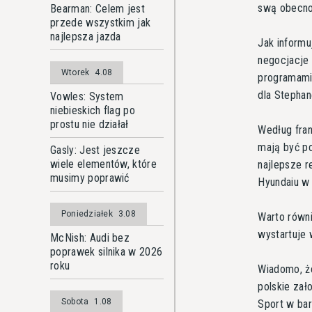
swą obecn
Bearman: Celem jest
przede wszystkim jak
najlepsza jazda
Jak informu
negocjacje 
Wtorek
4.08
programami
dla Stephan
Vowles: System
niebieskich flag po
prostu nie działał
Według fran
mają być p
Gasly: Jest jeszcze
wiele elementów, które
najlepsze r
musimy poprawić
Hyundaiu w 
Poniedziałek
3.08
Warto równ
wystartuje
McNish: Audi bez
poprawek silnika w 2026
roku
Wiadomo, że
polskie zał
Sobota
1.08
Sport w ba