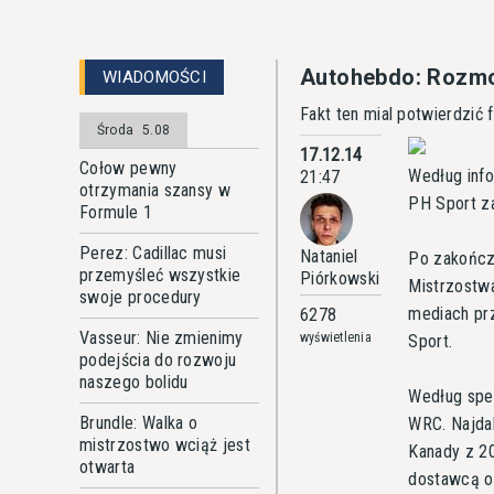
Autohebdo: Rozmow
WIADOMOŚCI
Fakt ten mial potwierdzić
Środa
5.08
17.12.14
Cołow pewny
Według inf
21:47
otrzymania szansy w
PH Sport za
Formule 1
Perez: Cadillac musi
Nataniel
Po zakończ
przemyśleć wszystkie
Piórkowski
Mistrzostw
swoje procedury
mediach prz
6278
Vasseur: Nie zmienimy
wyświetlenia
Sport.
podejścia do rozwoju
naszego bolidu
Według spek
Brundle: Walka o
WRC. Najda
mistrzostwo wciąż jest
Kanady z 20
otwarta
dostawcą op