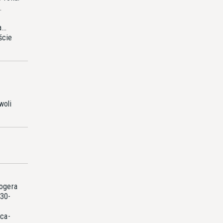
.
...
ście
woli
logera
 30-
ica-