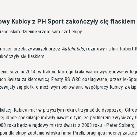
y Kubicy z PH Sport zakończyły się fiaskiem
 francuskim dziennikarzom sam szef ekipy.
ormacji przekazywanych przez
Autohebdo
, rozmowy na linii Robert 
kończyły się fiaskiem.
eniu sezonu 2014, w trakcie którego krakowianin występował w Ra
ach Świata za kierownicą Fiesty RS WRC obsługiwanej przez M-Spor
ewijały się plotki o możliwym odnowieniu współpracy Kubicy z eki
ulacji Kubica miał w przyszłym roku otrzymać do dyspozycji Citro
lej idące spekulacje mówiły nawet o tym, że partnerem zwycięzcy 
08 roku będzie rajdowy mistrz świata z 2003 roku - Peter Solberg,
on dla ekipy zostanie włoska firma Pirelli, pragnąca mocnej zaakc