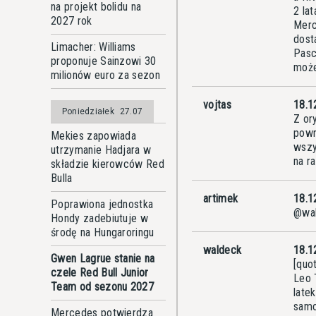
na projekt bolidu na
2 la
2027 rok
Merc
dost
Limacher: Williams
Pasca
proponuje Sainzowi 30
może
milionów euro za sezon
vojtas
18.1
Poniedziałek
27.07
Z or
powr
Mekies zapowiada
wszy
utrzymanie Hadjara w
na ra
składzie kierowców Red
Bulla
artimek
18.1
Poprawiona jednostka
@wal
Hondy zadebiutuje w
środę na Hungaroringu
waldeck
18.1
Gwen Lagrue stanie na
[quo
czele Red Bull Junior
Leo 
Team od sezonu 2027
late
samo
Mercedes potwierdza