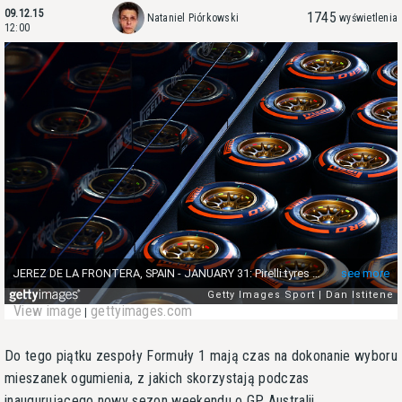
09.12.15
1745
Nataniel Piórkowski
wyświetlenia
12:00
View image
gettyimages.com
|
Do tego piątku zespoły Formuły 1 mają czas na dokonanie wyboru
mieszanek ogumienia, z jakich skorzystają podczas
inaugurującego nowy sezon weekendu o GP Australii.