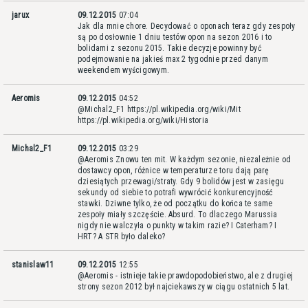
jarux
09.12.2015
07:04
Jak dla mnie chore. Decydować o oponach teraz gdy zespoły
są po dosłownie 1 dniu testów opon na sezon 2016 i to
bolidami z sezonu 2015. Takie decyzje powinny być
podejmowanie na jakieś max 2 tygodnie przed danym
weekendem wyścigowym.
Aeromis
09.12.2015
04:52
@Michal2_F1 https://pl.wikipedia.org/wiki/Mit
https://pl.wikipedia.org/wiki/Historia
Michal2_F1
09.12.2015
03:29
@Aeromis Znowu ten mit. W każdym sezonie, niezależnie od
dostawcy opon, różnice w temperaturze toru dają parę
dziesiątych przewagi/straty. Gdy 9 bolidów jest w zasięgu
sekundy od siebie to potrafi wywrócić konkurencyjność
stawki. Dziwne tylko, że od początku do końca te same
zespoły miały szczęście. Absurd. To dlaczego Marussia
nigdy nie walczyła o punkty w takim razie? I Caterham? I
HRT? A STR było daleko?
stanislaw11
09.12.2015
12:55
@Aeromis - istnieje takie prawdopodobieństwo, ale z drugiej
strony sezon 2012 był najciekawszy w ciągu ostatnich 5 lat.