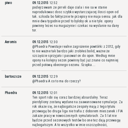
piwo
09.12.2015
12:52
podejrzewam ze pirreli daje ciala i nie sa w stanie
naprodukowac dosc szybko wystarczajacej ilosci opon od
tak. szkoda bo faktycznie te przepisy nie maja sensu. jak dla
mnie dwa tygodnie przed to byloby ok a nie tyle. opony
powinny lezec na magazynie i czekac na wyslanie na dany
tor.
Aeromis
09.12.2015
12:30
@Phaedra Powstaje realne zagrożenie powtórki z 2012, gdy
to nie ważne tak bardzo jaki zrobiłeś bolid, ważne że
szczęście sprzyjało i pasował on do opon. Według mnie
opony na kolejny sezon powinny być już znane co najmniej
przed połową obecnego sezonu. Szopka....
bartoszcze
09.12.2015
12:29
@Phaedra A co to ma do rzeczy?
Phaedra
09.12.2015
12:01
Ten sport robi się coraz bardziej absurdalny. Teraz
pierdyliony zostaną wydane na zaawansowane symulacje. Za
rok okaże się, że najbogatsze zespoły mają z tego tytułu
przewagę bo druga liga nie trafia z doborem mieszanek i FIA
zakaże pracy w nowoczesnych symulatorach. Za 5 lat nie
będzie przed sezonowych testów bo one tez dają przewagę
najbogatszym. A to wszystko w imie oszczędności,