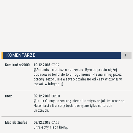
KOMENTARZE
11
Kamikadze2000
10.12.2015
07:37
@Aeromis - nie pisz o szczęściu. Było po prostu ciężej
dopasować bolid do toru i ogumienia. Przynajmniej przez
połowę sezonu nie wszystko zależało od kasy włożonej w
rozwój w fabryce. ;)
rno2
09.12.2015
08:38
@jarux Opony pozostaną niemal identyczne jak tegoroczne.
Natomiast ultra-softy będą dostępne tylko na torach
ulicznych.
Maciek znafca
09.12.2015
07:27
Ultra-softy niech biorą.