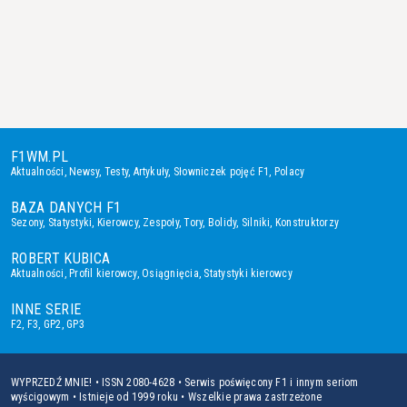
F1WM.PL
Aktualności
,
Newsy
,
Testy
,
Artykuły
,
Słowniczek pojęć F1
,
Polacy
BAZA DANYCH F1
Sezony
,
Statystyki
,
Kierowcy
,
Zespoły
,
Tory
,
Bolidy
,
Silniki
,
Konstruktorzy
ROBERT KUBICA
Aktualności
,
Profil kierowcy
,
Osiągnięcia
,
Statystyki kierowcy
INNE SERIE
F2
,
F3
,
GP2
,
GP3
WYPRZEDŹ MNIE! • ISSN 2080-4628 • Serwis poświęcony F1 i innym seriom
wyścigowym • Istnieje od 1999 roku • Wszelkie prawa zastrzeżone