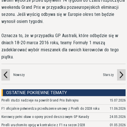
swoim wyborze przed upływem 14 tygodni do czasu rozpoczęcia
weekendu Grand Prix w przypadku pozaeuropejskich eliminacji
sezonu. Jeśli wyścig odbywa się w Europie okres ten będzie
wynosił osiem tygodni.
Oznacza to, że w przypadku GP Australii, które odbędzie się w
dniach 18-20 marca 2016 roku, teamy Formuły 1 muszą
zadeklarować wybór mieszanek dla swoich kierowców do tego
piątku.
Nowszy
Starszy
OSTATNIE POKREWNE TEMATY
Pirelli studzi nadzieje na powrót Grand Prix Bahrajnu
15.07.2026
F1 oficjalnie potwierdza przedłużenie umowy z Pirelli do 2028 roku
11.06.2026
Kierowcy pełni obaw o opony przed deszczowym GP Kanady
24.05.2026
Pirelli uruchomiło opcję w kontrakcie z F1 na sezon 2028
01.05.2026