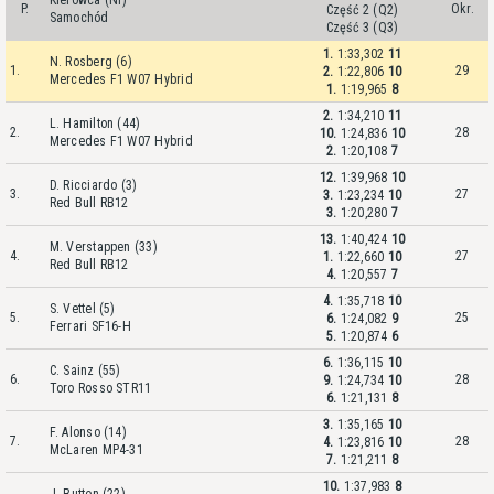
Kierowca (Nr)
P.
Okr.
Część 2 (Q2)
Samochód
Część 3 (Q3)
1.
1:33,302
11
N. Rosberg (6)
1.
29
2.
1:22,806
10
Mercedes F1 W07 Hybrid
1.
1:19,965
8
2.
1:34,210
11
L. Hamilton (44)
2.
28
10.
1:24,836
10
Mercedes F1 W07 Hybrid
2.
1:20,108
7
12.
1:39,968
10
D. Ricciardo (3)
3.
27
3.
1:23,234
10
Red Bull RB12
3.
1:20,280
7
13.
1:40,424
10
M. Verstappen (33)
4.
27
1.
1:22,660
10
Red Bull RB12
4.
1:20,557
7
4.
1:35,718
10
S. Vettel (5)
5.
25
6.
1:24,082
9
Ferrari SF16-H
5.
1:20,874
6
6.
1:36,115
10
C. Sainz (55)
6.
28
9.
1:24,734
10
Toro Rosso STR11
6.
1:21,131
8
3.
1:35,165
10
F. Alonso (14)
7.
28
4.
1:23,816
10
McLaren MP4-31
7.
1:21,211
8
10.
1:37,983
8