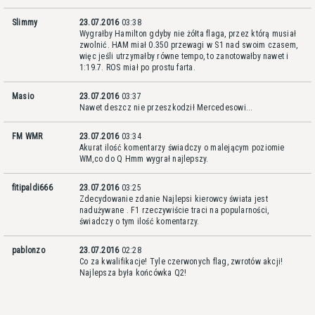
Slimmy
23.07.2016
03:38
Wygrałby Hamilton gdyby nie żółta flaga, przez którą musiał
zwolnić. HAM miał 0.350 przewagi w S1 nad swoim czasem,
więc jeśli utrzymałby równe tempo, to zanotowałby nawet i
1:19.7. ROS miał po prostu farta.
Masio
23.07.2016
03:37
Nawet deszcz nie przeszkodził Mercedesowi...
FM WMR
23.07.2016
03:34
Akurat ilość komentarzy świadczy o malejącym poziomie
WM,co do Q Hmm wygrał najlepszy.
fitipaldi666
23.07.2016
03:25
Zdecydowanie zdanie Najlepsi kierowcy świata jest
nadużywane . F1 rzeczywiście traci na popularności,
świadczy o tym ilość komentarzy.
pablonzo
23.07.2016
02:28
Co za kwalifikacje! Tyle czerwonych flag, zwrotów akcji!
Najlepsza była końcówka Q2!