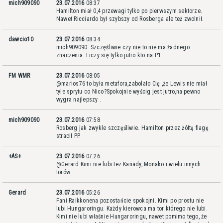
mich909090
23.07.2016
08:37
Hamilton miał 0,4 przewagi tylko po pierwszym sektorze.
Nawet Ricciardo był szybszy od Rosberga ale też zwolnił.
dawcio10
23.07.2016
08:34
mich909090. Szczęśliwie czy nie to nie ma żadnego
znaczenia. Liczy się tylko jutro kto na P1...
FM WMR
23.07.2016
08:05
@marios76 to była metafora,zabolało Cię ,że Lewis nie miał
tyle sprytu co Nico?Spokojnie wyścig jest jutro,na pewno
wygra najlepszy .
mich909090
23.07.2016
07:58
Rosberg jak zwykle szczęśliwie. Hamilton przez żółtą flagę
stracił PP.
+AS+
23.07.2016
07:26
@Gerard Kimi nie lubi tez Kanady, Monako i wielu innych
torów.
Gerard
23.07.2016
05:26
Fani Raikkonena pozostańcie spokojni. Kimi po prostu nie
lubi Hungaroringu. Każdy kierowca ma tor którego nie lubi.
Kimi nie lubi właśnie Hungaroringu, nawet pomimo tego, że