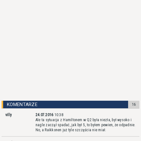
KOMENTARZE
16
villy
24.07.2016
10:38
Ale ta sytuacja z Hamiltonem w Q2 była niezła, był wysoko i
nagle zaczął spadać, jak był 5, to byłem pewien, że odpadnie.
No, a Raikkonen już tyle szczęścia nie miał.