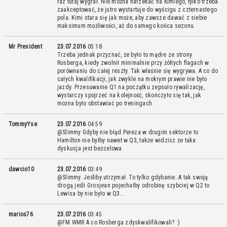
raz tutaj wygrał. Nie można narzekać na Kimiego, tylko trzeba
zaakceptować, że jutro wystartuje do wyścigu z czternastego
pola. Kimi stara się jak może, aby zawsze dawać z siebie
maksimum możliwości, aż do samego końca sezonu.
Mr President
23.07.2016
05:18
Trzeba jednak przyznać, że było to mądre ze strony
Rosberga, kiedy zwolnił minimalnie przy żółtych flagach w
porównaniu do całej reszty. Tak właśnie się wygrywa. A co do
całych kwalifikacji, jak zwykle na mokrym prawie nie było
jazdy. Przesuwanie Q1 na początku zepsuło rywalizację,
wystarczy spojrzeć na kolejność, skończyło się tak, jak
można było obstawiać po treningach.
TommyYse
23.07.2016
04:59
@Slimmy Gdyby nie błąd Pereza w drugim sektorze to
Hamilton nie byłby nawet w Q3, także widzisz że taka
dyskusja jest bezcelowa.
dawcio10
23.07.2016
03:49
@Slimmy. Jeśliby utrzymał. To tylko gdybanie. A tak swoją
drogą jeśli Grosjean pojechałby odrobinę szybciej w Q2 to
Lewisa by nie było w Q3...
marios76
23.07.2016
03:45
@FM WMR A co Rosberga zdyskwalifikowali? :)