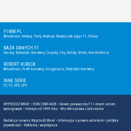
F1WM.PL
Aktualności
,
Newsy
,
Testy
,
Artykuły
,
Słowniczek pojęć F1
,
Polacy
BAZA DANYCH F1
Sezony
,
Statystyki
,
Kierowcy
,
Zespoły
,
Tory
,
Bolidy
,
Silniki
,
Konstruktorzy
ROBERT KUBICA
Aktualności
,
Profil kierowcy
,
Osiągnięcia
,
Statystyki kierowcy
INNE SERIE
F2
,
F3
,
GP2
,
GP3
WYPRZEDŹ MNIE! • ISSN 2080-4628 • Serwis poświęcony F1 i innym seriom
wyścigowym • Istnieje od 1999 roku • Wszelkie prawa zastrzeżone
Redakcja serwisu Wyprzedź Mnie!
•
Informacja o prawie autorskim i polityka
prywatności
•
Reklama i współpraca