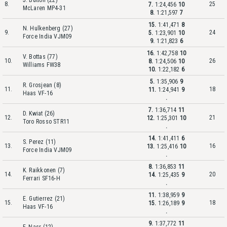
J. Button (22)
8.
25
7.
1:24,456
10
McLaren MP4-31
8.
1:21,597
7
15.
1:41,471
8
N. Hulkenberg (27)
9.
24
5.
1:23,901
10
Force India VJM09
9.
1:21,823
6
16.
1:42,758
10
V. Bottas (77)
10.
26
8.
1:24,506
10
Williams FW38
10.
1:22,182
6
5.
1:35,906
9
R. Grosjean (8)
11.
18
11.
1:24,941
9
Haas VF-16
.
7.
1:36,714
11
D. Kwiat (26)
12.
21
12.
1:25,301
10
Toro Rosso STR11
.
14.
1:41,411
6
S. Perez (11)
13.
16
13.
1:25,416
10
Force India VJM09
.
8.
1:36,853
11
K. Raikkonen (7)
14.
20
14.
1:25,435
9
Ferrari SF16-H
.
11.
1:38,959
9
E. Gutierrez (21)
15.
18
15.
1:26,189
9
Haas VF-16
.
9.
1:37,772
11