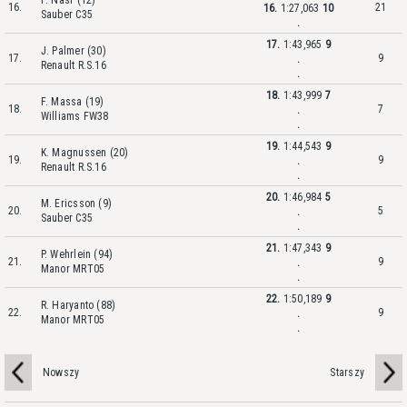
F. Nasr (12)
16.
21
16.
1:27,063
10
Sauber C35
.
17.
1:43,965
9
J. Palmer (30)
17.
9
.
Renault R.S.16
.
18.
1:43,999
7
F. Massa (19)
18.
7
.
Williams FW38
.
19.
1:44,543
9
K. Magnussen (20)
19.
9
.
Renault R.S.16
.
20.
1:46,984
5
M. Ericsson (9)
20.
5
.
Sauber C35
.
21.
1:47,343
9
P. Wehrlein (94)
21.
9
.
Manor MRT05
.
22.
1:50,189
9
R. Haryanto (88)
22.
9
.
Manor MRT05
.
Nowszy
Starszy