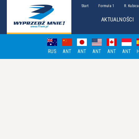
Start
Formuła 1
R. Kubica
AKTUALNOŚCI
RUS
ANT
ANT
ANT
ANT
ANT