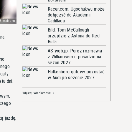
Racer.com: Ugochukwu może
dołączyć do Akademii
Cadillaca
Bild: Tom McCullough
przejdzie z Astona do Red
 na
Bulla
AS-web.jp: Perez rozmawia
z Williamsem o posadzie na
imo
sezon 2027
tnego
Hulkenberg gotowy pozostać
ogaty
w Audi po sezonie 2027
tu dni.
Więcej wiadomości >
owym,
wszego
ą jazdę,