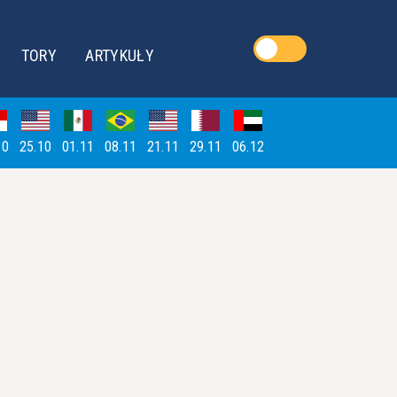
TORY
ARTYKUŁY
10
25.10
01.11
08.11
21.11
29.11
06.12