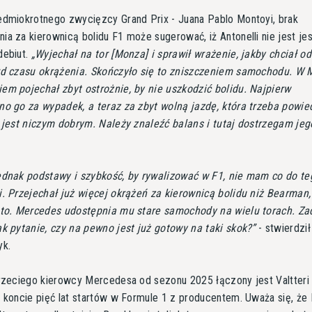
edmiokrotnego zwycięzcy Grand Prix - Juana Pablo Montoyi, brak
a za kierownicą bolidu F1 może sugerować, iż Antonelli nie jest j
debiut.
Wyjechał na tor [Monza] i sprawił wrażenie, jakby chciał od
rd czasu okrążenia. Skończyło się to zniszczeniem samochodu. W
em pojechał zbyt ostrożnie, by nie uszkodzić bolidu. Najpierw
no go za wypadek, a teraz za zbyt wolną jazdę, która trzeba powie
 jest niczym dobrym. Należy znaleźć balans i tutaj dostrzegam jeg
ednak podstawy i szybkość, by rywalizować w F1, nie mam co do te
i. Przejechał już więcej okrążeń za kierownicą bolidu niż Bearman
eto. Mercedes udostępnia mu stare samochody na wielu torach. Za
k pytanie, czy na pewno jest już gotowy na taki skok?
- stwierdził
yk.
rzeciego kierowcy Mercedesa od sezonu 2025 łączony jest Valtteri 
 koncie pięć lat startów w Formule 1 z producentem. Uważa się, że 