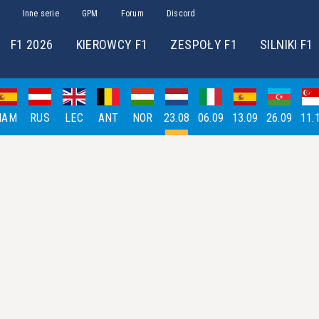
Inne serie
GPM
Forum
Discord
F1 2026
KIEROWCY F1
ZESPOŁY F1
SILNIKI F1
HAM
RUS
LEC
ANT
NOR
23.08
06.09
13.09
26.09
11.