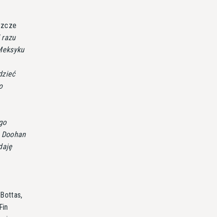
eszcze
 razu
 Meksyku
dzieć
o
go
, Doohan
daję
Bottas,
Fin