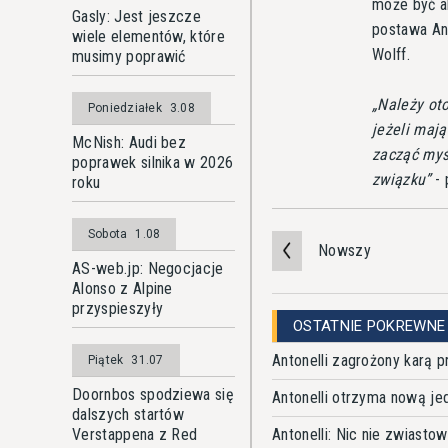
może być al
Gasly: Jest jeszcze
postawa Ant
wiele elementów, które
Wolff.
musimy poprawić
Należy ot
Poniedziałek
3.08
jeżeli maj
McNish: Audi bez
zacząć myśl
poprawek silnika w 2026
związku
- 
roku
Sobota
1.08
Nowszy
AS-web.jp: Negocjacje
Alonso z Alpine
przyspieszyły
OSTATNIE POKREWNE
Antonelli zagrożony karą p
Piątek
31.07
Doornbos spodziewa się
Antonelli otrzyma nową jed
dalszych startów
Antonelli: Nic nie zwiastow
Verstappena z Red