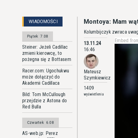
Montoya: Mam wątpl
WIADOMOŚCI
Kolumbijczyk zwraca uwagę
Piątek
7.08
Embed from
13.11.24
Steiner: Jeżeli Cadillac
16:46
zmieni kierowcę, to
pożegna się z Bottasem
Racer.com: Ugochukwu
Mateusz
może dołączyć do
Szymkiewicz
Akademii Cadillaca
1409
Bild: Tom McCullough
wyświetlenia
przejdzie z Astona do
Red Bulla
Czwartek
6.08
AS-web.jp: Perez