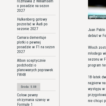
rozmawia z Williamsem
o posadzie na sezon
2027
Hulkenberg gotowy
pozostać w Audi po
sezonie 2027
Juan Pablo 
debiut w F
Camara dementuje
plotki o pewnej
posadzie w F1 na sezon
Włoch zost
2027
młodego wie
sezonu w Fo
Albon sceptycznie
program te
podchodzi o
planowanych poprawek
FW48
18-latek d
najpierw n
Środa
5.08
występu w t
przygotowa
Cołow pewny
otrzymania szansy w
nie chcąc 
Formule 1