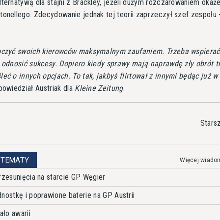
ternatywą dla stajni z Brackley, jeżeli dużym rozczarowaniem okaże
onellego. Zdecydowanie jednak tej teorii zaprzeczył szef zespołu 
oczyć swoich kierowców maksymalnym zaufaniem. Trzeba wspierać 
ą odnosić sukcesy. Dopiero kiedy sprawy mają naprawdę zły obrót t
eć o innych opcjach. To tak, jakbyś flirtował z innymi będąc już w
powiedział Austriak dla
Kleine Zeitung
.
Stars
 TEMATY
Więcej wiado
rzesunięcia na starcie GP Węgier
nostkę i poprawione baterie na GP Austrii
ało awarii