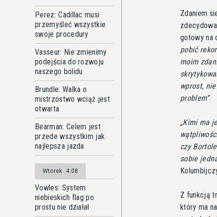
Zdaniem si
Perez: Cadillac musi
przemyśleć wszystkie
zdecydowani
swoje procedury
gotowy na 
pobić reko
Vasseur: Nie zmienimy
moim zdani
podejścia do rozwoju
naszego bolidu
skrytykowa
wprost, nie
Brundle: Walka o
problem
.
mistrzostwo wciąż jest
otwarta
Kimi ma j
Bearman: Celem jest
wątpliwośc
przede wszystkim jak
najlepsza jazda
czy Bortol
sobie jedna
Kolumbijcz
Wtorek
4.08
Vowles: System
Z funkcją t
niebieskich flag po
który ma na
prostu nie działał