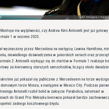
Montoya ma wątpliwości, czy Andrea Kimi Antonelli jest już gotowy
ormule 1 w sezonie 2025.
ał wyznaczony przez Mercedesa na następcę Lewisa Hamiltona, m
ku, niewielkiego doświadczenia w juniorskich seriach oraz przecię
rmule 2. Antonelli szykując się do startów w Formule 1 realizuje b
stowy za kierownicą starszych samochodów, liczący około dwudzies
wukrotnie już pokazał się publicznie z Mercedesem na torze wyścig
a domowym torze Monza, a następnie w Mexico City. Podczas pier
reningu Antonelli rozbił bolid w zakręcie Parabolica, natomiast w
niach do Grand Prix Meksyku kierowca pokazał bardzo zachowawcz
popełnić żadnego kosztownego błędu.