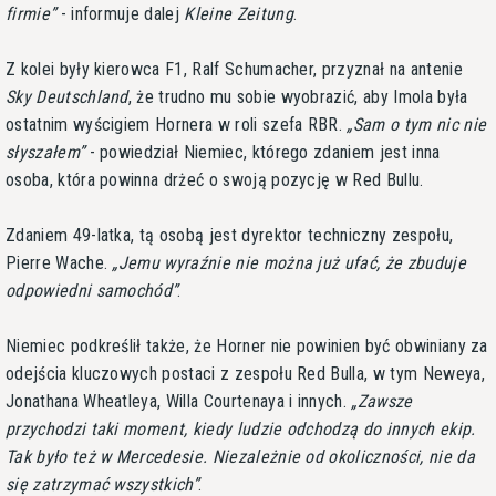
firmie
- informuje dalej
Kleine Zeitung
.
Z kolei były kierowca F1, Ralf Schumacher, przyznał na antenie
Sky Deutschland
, że trudno mu sobie wyobrazić, aby Imola była
ostatnim wyścigiem Hornera w roli szefa RBR.
Sam o tym nic nie
słyszałem
- powiedział Niemiec, którego zdaniem jest inna
osoba, która powinna drżeć o swoją pozycję w Red Bullu.
Zdaniem 49-latka, tą osobą jest dyrektor techniczny zespołu,
Pierre Wache.
Jemu wyraźnie nie można już ufać, że zbuduje
odpowiedni samochód
.
Niemiec podkreślił także, że Horner nie powinien być obwiniany za
odejścia kluczowych postaci z zespołu Red Bulla, w tym Neweya,
Jonathana Wheatleya, Willa Courtenaya i innych.
Zawsze
przychodzi taki moment, kiedy ludzie odchodzą do innych ekip.
Tak było też w Mercedesie. Niezależnie od okoliczności, nie da
się zatrzymać wszystkich
.