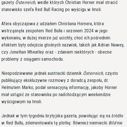
gazety
Österreich
, wedle których Christian Horner miał stracić
stanowisko szefa Red Bull Racing po wyścigu w Imoli.
Afera obyczajowa z udziałem Christiana Hornera, która
wstrząsnęła zespołem Red Bulla i sezonem 2024 w jego
wykonaniu, w dużej mierze już ucichły, choć ich pośrednim
efektem były odejścia głośnych nazwisk, takich jak Adrian Newey,
czy Jonathan Wheatley oraz - zdaniem niektórych - obecne
problemy z osiągami samochodu.
Niespodziewanie jednak austriacki dziennik
Österreich
, często
publikujący ekskluzywne rozmowy z doradcą zespołu, dr.
Helmutem Marko, podał sensacyjną informację, jakoby Horner
miał ustąpić ze stanowiska po nadchodzącym weekendzie
wyścigowym na Imoli.
Jednak w tym tygodniu brytyjska gazeta, powołując się na źródło
w Red Bullu, zdementowała tę plotkę. Również niemiecki
Bild
nie