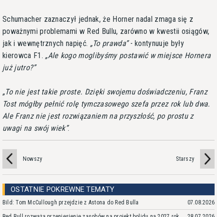
Schumacher zaznaczył jednak, że Horner nadal zmaga się z
poważnymi problemami w Red Bullu, zarówno w kwestii osiągów,
jak i wewnętrznych napięć.
To prawda
- kontynuuje były
kierowca F1.
Ale kogo moglibyśmy postawić w miejsce Hornera
już jutro?
To nie jest takie proste. Dzięki swojemu doświadczeniu, Franz
Tost mógłby pełnić rolę tymczasowego szefa przez rok lub dwa.
Ale Franz nie jest rozwiązaniem na przyszłość, po prostu z
uwagi na swój wiek
.
Nowszy
Starszy
OSTATNIE POKREWNE TEMATY
Bild: Tom McCullough przejdzie z Astona do Red Bulla
07.08.2026
Red Bull rozważa przeniesienie zasobów na projekt bolidu na 2027 rok
28.07.2026