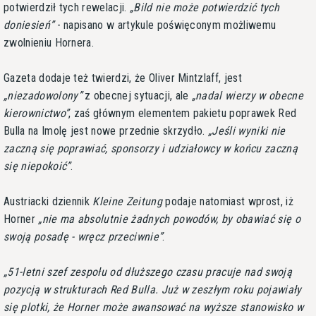
potwierdził tych rewelacji.
Bild nie może potwierdzić tych
doniesień
- napisano w artykule poświęconym możliwemu
zwolnieniu Hornera.
Gazeta dodaje też twierdzi, że Oliver Mintzlaff, jest
niezadowolony
z obecnej sytuacji, ale
nadal wierzy w obecne
kierownictwo
, zaś głównym elementem pakietu poprawek Red
Bulla na Imolę jest nowe przednie skrzydło.
Jeśli wyniki nie
zaczną się poprawiać, sponsorzy i udziałowcy w końcu zaczną
się niepokoić
.
Austriacki dziennik
Kleine Zeitung
podaje natomiast wprost, iż
Horner
nie ma absolutnie żadnych powodów, by obawiać się o
swoją posadę - wręcz przeciwnie
.
51-letni szef zespołu od dłuższego czasu pracuje nad swoją
pozycją w strukturach Red Bulla. Już w zeszłym roku pojawiały
się plotki, że Horner może awansować na wyższe stanowisko w