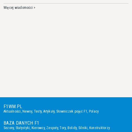
Więcej wiadomości >
F1WM.PL
Aktualności
,
Newsy
,
Testy
,
Artykuły
,
Słowniczek pojęć F1
,
Polacy
BAZA DANYCH F1
Sezony
,
Statystyki
,
Kierowcy
,
Zespoły
,
Tory
,
Bolidy
,
Silniki
,
Konstruktorzy