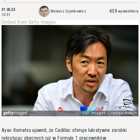
31.05.25
459
Mateusz Szymkiewicz
wyświetlenia
10:31
Embed from Getty Images
Ayao Komatsu ujawnił, że Cadillac oferuje lukratywne zarobki
rekrutując obecnych już w Formule 1 pracowników.