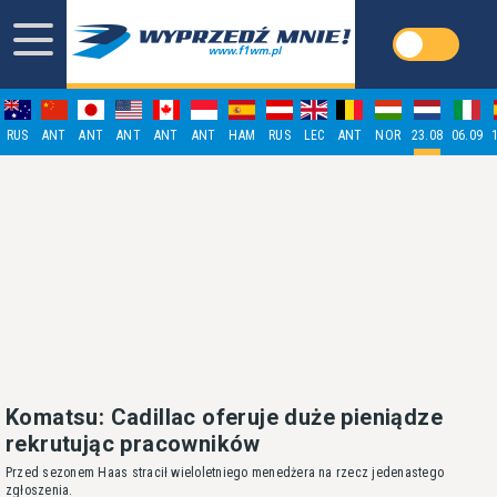
RUS
ANT
ANT
ANT
ANT
ANT
HAM
RUS
LEC
ANT
NOR
23.08
06.09
Komatsu: Cadillac oferuje duże pieniądze
rekrutując pracowników
Przed sezonem Haas stracił wieloletniego menedżera na rzecz jedenastego
zgłoszenia.