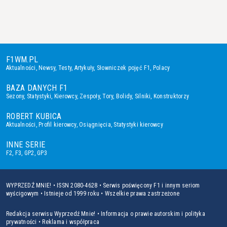
F1WM.PL
Aktualności
,
Newsy
,
Testy
,
Artykuły
,
Słowniczek pojęć F1
,
Polacy
BAZA DANYCH F1
Sezony
,
Statystyki
,
Kierowcy
,
Zespoły
,
Tory
,
Bolidy
,
Silniki
,
Konstruktorzy
ROBERT KUBICA
Aktualności
,
Profil kierowcy
,
Osiągnięcia
,
Statystyki kierowcy
INNE SERIE
F2
,
F3
,
GP2
,
GP3
WYPRZEDŹ MNIE! • ISSN 2080-4628 • Serwis poświęcony F1 i innym seriom
wyścigowym • Istnieje od 1999 roku • Wszelkie prawa zastrzeżone
Redakcja serwisu Wyprzedź Mnie!
•
Informacja o prawie autorskim i polityka
prywatności
•
Reklama i współpraca