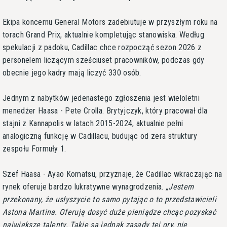
Ekipa koncernu General Motors zadebiutuje w przyszłym roku na
torach Grand Prix, aktualnie kompletując stanowiska. Według
spekulacji z padoku, Cadillac chce rozpocząć sezon 2026 z
personelem liczącym sześciuset pracowników, podczas gdy
obecnie jego kadry mają liczyć 330 osób.
Jednym z nabytków jedenastego zgłoszenia jest wieloletni
menedżer Haasa - Pete Crolla. Brytyjczyk, który pracował dla
stajni z Kannapolis w latach 2015-2024, aktualnie pełni
analogiczną funkcję w Cadillacu, budując od zera struktury
zespołu Formuły 1.
Szef Haasa - Ayao Komatsu, przyznaje, że Cadillac wkraczając na
rynek oferuje bardzo lukratywne wynagrodzenia.
Jestem
przekonany, że usłyszycie to samo pytając o to przedstawicieli
Astona Martina. Oferują dosyć duże pieniądze chcąc pozyskać
największe talenty. Takie są jednak zasady tej gry, nie