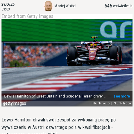
29.06.25
546
Maciej Wróbel
wyświetlenia
03:03
Embed from Getty Images
Lewis Hamilton chwali swój zespół za wykonaną pracę po
wywalczeniu w Austrii czwartego pola w kwalifikacjach -