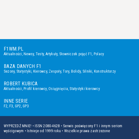
F1WM.PL
Aktualności
,
Newsy
,
Testy
,
Artykuły
,
Słowniczek pojęć F1
,
Polacy
BAZA DANYCH F1
Sezony
,
Statystyki
,
Kierowcy
,
Zespoły
,
Tory
,
Bolidy
,
Silniki
,
Konstruktorzy
ROBERT KUBICA
Aktualności
,
Profil kierowcy
,
Osiągnięcia
,
Statystyki kierowcy
INNE SERIE
F2
,
F3
,
GP2
,
GP3
WYPRZEDŹ MNIE! • ISSN 2080-4628 • Serwis poświęcony F1 i innym seriom
wyścigowym • Istnieje od 1999 roku • Wszelkie prawa zastrzeżone