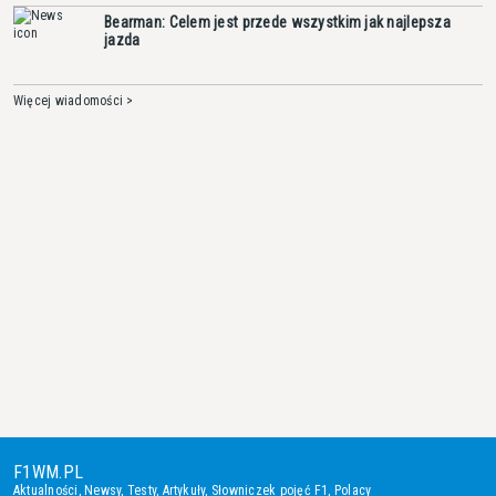
Bearman: Celem jest przede wszystkim jak najlepsza
jazda
Więcej wiadomości >
F1WM.PL
Aktualności
,
Newsy
,
Testy
,
Artykuły
,
Słowniczek pojęć F1
,
Polacy