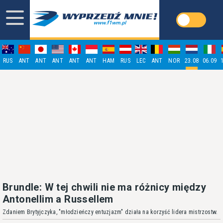
RUS
ANT
ANT
ANT
ANT
ANT
HAM
RUS
LEC
ANT
NOR
23.08
06.09
Brundle: W tej chwili nie ma różnicy między
Antonellim a Russellem
Zdaniem Brytyjczyka, "młodzieńczy entuzjazm" działa na korzyść lidera mistrzostw.