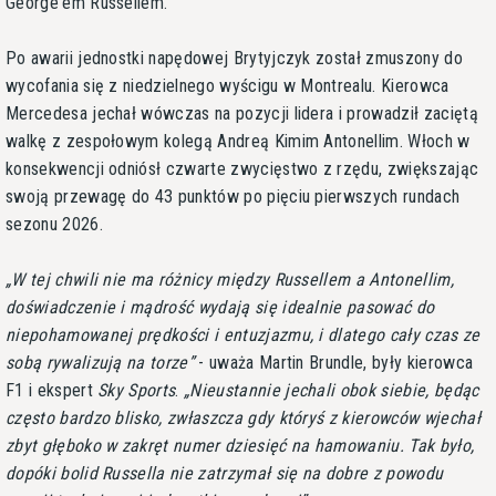
George'em Russellem.
Po awarii jednostki napędowej Brytyjczyk został zmuszony do
wycofania się z niedzielnego wyścigu w Montrealu. Kierowca
Mercedesa jechał wówczas na pozycji lidera i prowadził zaciętą
walkę z zespołowym kolegą Andreą Kimim Antonellim. Włoch w
konsekwencji odniósł czwarte zwycięstwo z rzędu, zwiększając
swoją przewagę do 43 punktów po pięciu pierwszych rundach
sezonu 2026.
W tej chwili nie ma różnicy między Russellem a Antonellim,
doświadczenie i mądrość wydają się idealnie pasować do
niepohamowanej prędkości i entuzjazmu, i dlatego cały czas ze
sobą rywalizują na torze
- uważa Martin Brundle, były kierowca
F1 i ekspert
Sky Sports
.
Nieustannie jechali obok siebie, będąc
często bardzo blisko, zwłaszcza gdy któryś z kierowców wjechał
zbyt głęboko w zakręt numer dziesięć na hamowaniu. Tak było,
dopóki bolid Russella nie zatrzymał się na dobre z powodu