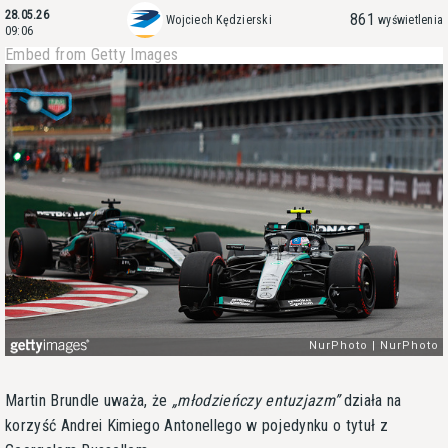
28.05.26
861
Wojciech Kędzierski
wyświetlenia
09:06
Embed from Getty Images
Martin Brundle uważa, że
młodzieńczy entuzjazm
działa na
korzyść Andrei Kimiego Antonellego w pojedynku o tytuł z