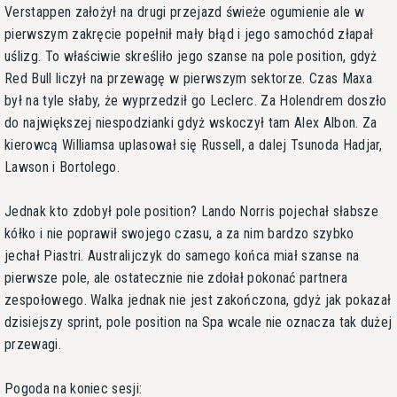
Verstappen założył na drugi przejazd świeże ogumienie ale w
pierwszym zakręcie popełnił mały błąd i jego samochód złapał
uślizg. To właściwie skreśliło jego szanse na pole position, gdyż
Red Bull liczył na przewagę w pierwszym sektorze. Czas Maxa
był na tyle słaby, że wyprzedził go Leclerc. Za Holendrem doszło
do największej niespodzianki gdyż wskoczył tam Alex Albon. Za
kierowcą Williamsa uplasował się Russell, a dalej Tsunoda Hadjar,
Lawson i Bortolego.
Jednak kto zdobył pole position? Lando Norris pojechał słabsze
kółko i nie poprawił swojego czasu, a za nim bardzo szybko
jechał Piastri. Australijczyk do samego końca miał szanse na
pierwsze pole, ale ostatecznie nie zdołał pokonać partnera
zespołowego. Walka jednak nie jest zakończona, gdyż jak pokazał
dzisiejszy sprint, pole position na Spa wcale nie oznacza tak dużej
przewagi.
Pogoda na koniec sesji: