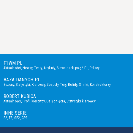
F1WM.PL
Aktualności
,
Newsy
,
Testy
,
Artykuły
,
Słowniczek pojęć F1
,
Polacy
BAZA DANYCH F1
Sezony
,
Statystyki
,
Kierowcy
,
Zespoły
,
Tory
,
Bolidy
,
Silniki
,
Konstruktorzy
ROBERT KUBICA
Aktualności
,
Profil kierowcy
,
Osiągnięcia
,
Statystyki kierowcy
INNE SERIE
F2
,
F3
,
GP2
,
GP3