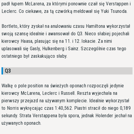
padł łupem McLarena, za którymi ponownie czaił się Verstappen i
Leclerc. Co ciekawe, za tą czwórką meldował się Yuki Tsunoda.
Bortleto, który zyskał na anulowaniu czasu Hamiltona wykorzystał
swoją szansę idealnie i awansował do Q3. Nieco słabiej pojechali
kierowcy Haasa, plasując się na 11. i 12. lokacie. Za nimi
uplasowali się Gasly, Hulkenberg i Sainz. Szczególnie czas tego
ostatniego był zaskakująco słaby.
Q3
Walkę o pole position na świeżych oponach rozpoczęli jedynie
kierowcy McLarena, Leclerc i Russell. Reszta wyjechała na
pierwszy przejazd na używanym komplecie. Idealnie wykorzystał
to Norris wykręcając czas 1:40,562. Piastri stracił do niego 0,189
sekundy. Strata Verstappena była spora, jednak Holender jechał na
używanych oponach.