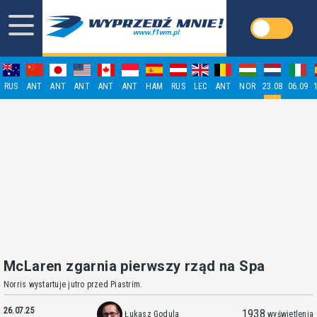
RUS
ANT
ANT
ANT
ANT
ANT
HAM
RUS
LEC
ANT
NOR
23.08
06.09
McLaren zgarnia pierwszy rząd na Spa
Norris wystartuje jutro przed Piastrim.
26.07.25
1938
Łukasz Godula
wyświetlenia