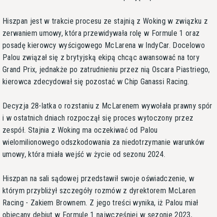
Hiszpan jest w trakcie procesu ze stajnią z Woking w związku z
zerwaniem umowy, która przewidywała rolę w Formule 1 oraz
posadę kierowcy wyścigowego McLarena w IndyCar. Docelowo
Palou związał się z brytyjską ekipą chcąc awansować na tory
Grand Prix, jednakże po zatrudnieniu przez nią Oscara Piastriego,
kierowca zdecydował się pozostać w Chip Ganassi Racing.
Decyzja 28-latka o rozstaniu z McLarenem wywołała prawny spór
i w ostatnich dniach rozpoczął się proces wytoczony przez
zespół. Stajnia z Woking ma oczekiwać od Palou
wielomilionowego odszkodowania za niedotrzymanie warunków
umowy, która miała wejść w życie od sezonu 2024.
Hiszpan na sali sądowej przedstawił swoje oświadczenie, w
którym przybliżył szczegóły rozmów z dyrektorem McLaren
Racing - Zakiem Brownem. Z jego treści wynika, iż Palou miał
obiecany debiut w Formule 1 najwcześniej w sezonie 2023,