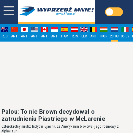
RUS
ANT
ANT
ANT
ANT
ANT
HAM
RUS
LEC
ANT
NOR
23.08
06.09
Palou: To nie Brown decydował o
zatrudnieniu Piastriego w McLarenie
Czterokrotny mistrz IndyCar ujawnił, że Amerykanin blokował jego rozmowy z
AlphaTauri.