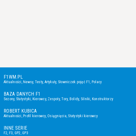
F1WM.PL
Aktualności
,
Newsy
,
Testy
,
Artykuły
,
Słowniczek pojęć F1
,
Polacy
BAZA DANYCH F1
Sezony
,
Statystyki
,
Kierowcy
,
Zespoły
,
Tory
,
Bolidy
,
Silniki
,
Konstruktorzy
ROBERT KUBICA
Aktualności
,
Profil kierowcy
,
Osiągnięcia
,
Statystyki kierowcy
INNE SERIE
F2
,
F3
,
GP2
,
GP3