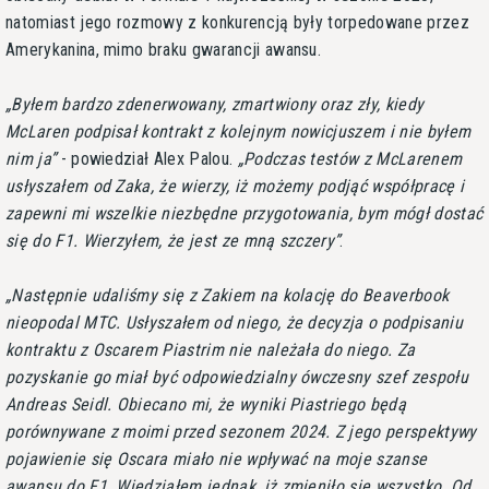
natomiast jego rozmowy z konkurencją były torpedowane przez
Amerykanina, mimo braku gwarancji awansu.
Byłem bardzo zdenerwowany, zmartwiony oraz zły, kiedy
McLaren podpisał kontrakt z kolejnym nowicjuszem i nie byłem
nim ja
- powiedział Alex Palou.
Podczas testów z McLarenem
usłyszałem od Zaka, że wierzy, iż możemy podjąć współpracę i
zapewni mi wszelkie niezbędne przygotowania, bym mógł dostać
się do F1. Wierzyłem, że jest ze mną szczery
.
Następnie udaliśmy się z Zakiem na kolację do Beaverbook
nieopodal MTC. Usłyszałem od niego, że decyzja o podpisaniu
kontraktu z Oscarem Piastrim nie należała do niego. Za
pozyskanie go miał być odpowiedzialny ówczesny szef zespołu
Andreas Seidl. Obiecano mi, że wyniki Piastriego będą
porównywane z moimi przed sezonem 2024. Z jego perspektywy
pojawienie się Oscara miało nie wpływać na moje szanse
awansu do F1. Wiedziałem jednak, iż zmieniło się wszystko. Od