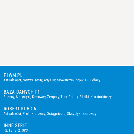
F1WM.PL
Aktualności
,
Newsy
,
Testy
,
Artykuły
,
Słowniczek pojęć F1
,
Polacy
BAZA DANYCH F1
Sezony
,
Statystyki
,
Kierowcy
,
Zespoły
,
Tory
,
Bolidy
,
Silniki
,
Konstruktorzy
ROBERT KUBICA
Aktualności
,
Profil kierowcy
,
Osiągnięcia
,
Statystyki kierowcy
INNE SERIE
F2
,
F3
,
GP2
,
GP3