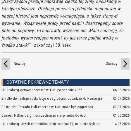
Nasz zespół pracuje naprawdę ciężko tej zimy, naciskamy w
każdym obszarze. Obsługa pierwszej jednostki napędowej w
naszej historii jest naprawdę wymagająca, a także stanowi
wyzwanie. Wciąż wiele pracy przed nami i dostrzegamy spore
pole do poprawy. To naprawdę wczesne dni. Mam nadzieję, że
jesteśmy wystarczająco mocni, by już teraz podjąć walkę w
środku stawki
- zakończył 38-latek.
Nowszy
Starszy
OSTATNIE POKREWNE TEMATY
Hulkenberg gotowy pozostać w Audi po sezonie 2027
06.08.2026
Binotto dementuje spekulacje o zagrożonej posadzie Hulkenberga
05.07.2026
F1-Insider: Posada Hulkenberga w Audi może być zagrożona
02.07.2026
Danner: Hulkenberg musi zachować cierpliwość do Audi
01.06.2026
Hulkenberg: Jeżeli nie podoba ci się obecna F1, to jej nie oglądaj
14.05.2026