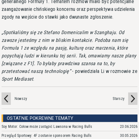
generalnego Formuły 1. Tematem rozmów miało być potencjalne
zaangażowanie chińskiego koncernu oraz perspektywa udzielenia
zgody na wejście do stawki jako dwunaste zgłoszenie.
Spotkaliśmy się ze Stefano Domenicalim w Szanghaju. Od
zawsze jesteśmy z nim w bliskim kontakcie. Podoba nam się
Formuła 1 ze względu na pasję, kulturę oraz marzenia, które
popychają ludzi w kierunku tej serii. Tak, omawiamy nasze plany
[związane z F1]. To byłaby prawdziwa szansa na to, by
przetestować naszą technologię
- powiedziała Li w rozmowie ze
Sport Mediaset
.
Nowszy
Starszy
OSTATNIE POKREWNE TEMATY
Soy Motor: Cołow może zastąpić Lawsona w Racing Bulls
23.06.2026
Przegląd Sportowy: 4F zostanie sponsorem Racing Bulls
30.05.2026